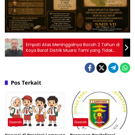
Empati Atas Meninggalnya Bocah 2 Tahun di
Koya Barat Distrik Muara Tami yang Tidak
Wajar, Ketua LSM WGAB Meminta Kapolresta
Kota Jayapura Segera Dalami dan Ungkap
Pelaku Pembunuhan
Pos Terkait
Daerah
Daerah