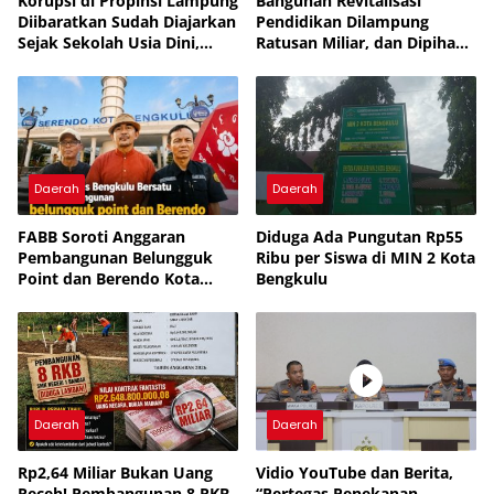
Korupsi di Propinsi Lampung
Bangunan Revitalisasi
Diibaratkan Sudah Diajarkan
Pendidikan Dilampung
Sejak Sekolah Usia Dini,
Ratusan Miliar, dan Dipihak
Pejabat Muka Tembok
Ketigakan, Masyarakat: KPK
Tukang Tipu Rampok Uang
dan Kejagung Jangan Cukup
Rakyat
Pembinaan, Uang Rakyat
Bukan Warisan Nenek
Moyang
Daerah
Daerah
FABB Soroti Anggaran
Diduga Ada Pungutan Rp55
Pembangunan Belungguk
Ribu per Siswa di MIN 2 Kota
Point dan Berendo Kota
Bengkulu
Bengkulu
Daerah
Daerah
Rp2,64 Miliar Bukan Uang
Vidio YouTube dan Berita,
Receh! Pembangunan 8 RKB
“Pertegas Penekanan