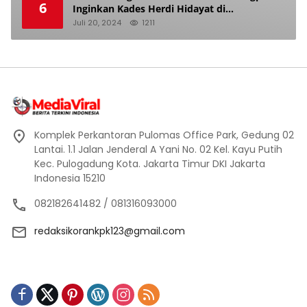
6
Inginkan Kades Herdi Hidayat di
Berhentikan Dari Jabatan nya
Juli 20, 2024
1211
Komplek Perkantoran Pulomas Office Park, Gedung 02
Lantai. 1.1 Jalan Jenderal A Yani No. 02 Kel. Kayu Putih
Kec. Pulogadung Kota. Jakarta Timur DKI Jakarta
Indonesia 15210
082182641482 / 081316093000
redaksikorankpk123@gmail.com