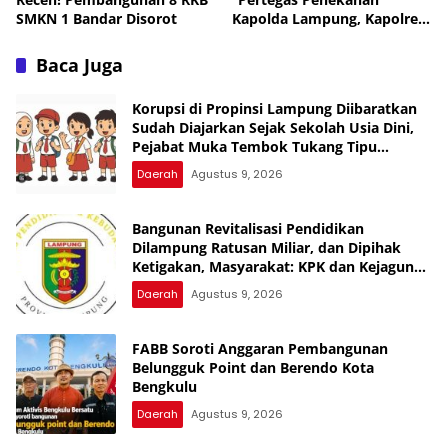
SMKN 1 Bandar Disorot
Kapolda Lampung, Kapolres
Lampung Utara Larang
Anggota Terlibat Narkoba,
Baca Juga
Judol, KDRT dan
Perselingkuhan”
Korupsi di Propinsi Lampung Diibaratkan
Sudah Diajarkan Sejak Sekolah Usia Dini,
Pejabat Muka Tembok Tukang Tipu
Rampok Uang Rakyat
Daerah
Agustus 9, 2026
Bangunan Revitalisasi Pendidikan
Dilampung Ratusan Miliar, dan Dipihak
Ketigakan, Masyarakat: KPK dan Kejagung
Jangan Cukup Pembinaan, Uang Rakyat
Daerah
Agustus 9, 2026
Bukan Warisan Nenek Moyang
FABB Soroti Anggaran Pembangunan
Belungguk Point dan Berendo Kota
Bengkulu
Daerah
Agustus 9, 2026