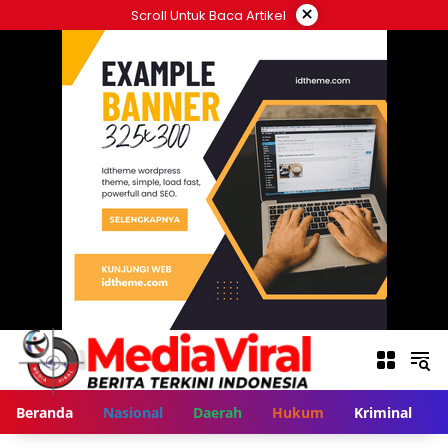
Langsung
×
Scroll Untuk Baca Artikel
ke
konten
Beranda
Nasional
Daerah
Hukum
Kriminal