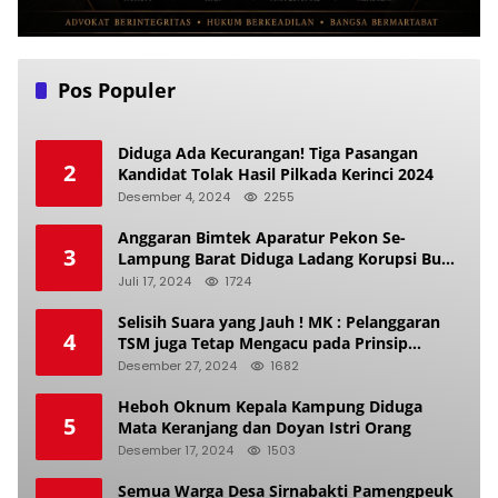
Pos Populer
Diduga Ada Kecurangan! Tiga Pasangan
2
Kandidat Tolak Hasil Pilkada Kerinci 2024
Desember 4, 2024
2255
Anggaran Bimtek Aparatur Pekon Se-
3
Lampung Barat Diduga Ladang Korupsi Buat
Makan Anak Istri
Juli 17, 2024
1724
Selisih Suara yang Jauh ! MK : Pelanggaran
4
TSM juga Tetap Mengacu pada Prinsip
Keadilan Pemilu
Desember 27, 2024
1682
Heboh Oknum Kepala Kampung Diduga
5
Mata Keranjang dan Doyan Istri Orang
Desember 17, 2024
1503
Semua Warga Desa Sirnabakti Pamengpeuk