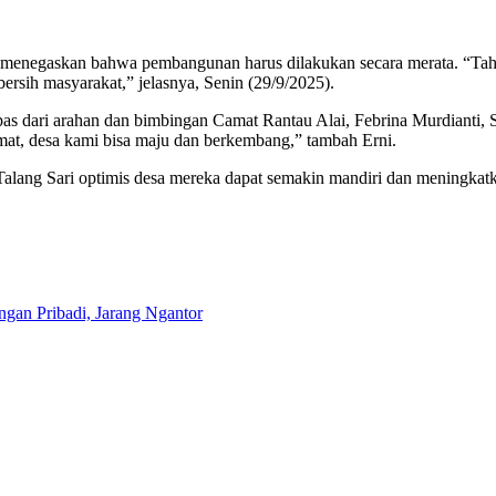
i, menegaskan bahwa pembangunan harus dilakukan secara merata. “Ta
rsih masyarakat,” jelasnya, Senin (29/9/2025).
as dari arahan dan bimbingan Camat Rantau Alai, Febrina Murdianti, 
mat, desa kami bisa maju dan berkembang,” tambah Erni.
lang Sari optimis desa mereka dapat semakin mandiri dan meningkatk
an Pribadi, Jarang Ngantor