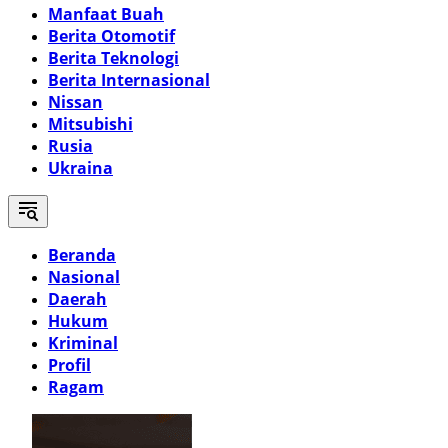
Manfaat Buah
Berita Otomotif
Berita Teknologi
Berita Internasional
Nissan
Mitsubishi
Rusia
Ukraina
Beranda
Nasional
Daerah
Hukum
Kriminal
Profil
Ragam