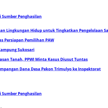
i Sumber Penghasilan
ian Lingkungan Hidup untuk Tingkatkan Pengelolaan 
as Persiapan Pemilihan PAW
 Kampung Sukosari
san Tanah, PPWI Minta Kasus Diusut Tuntas
mpangan Dana Desa Pekon Trimulyo ke Inspektorat
i Sumber Penghasilan
…