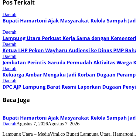
Pos Terkait
Daerah
Bupati Hamartoni Ajak Masyarakat Kelola Sampah Jad
Daerah
Lampung Utara Perkuat Kerja Sama dengan Kementer
Daerah
Ketua LHP Pekon Wayharu Audiensi ke Dinas PMP Bah
Daerah
Jembatan Perintis Garuda Permudah Aktivitas Warga
Daerah
Keluarga Ambar Mengaku Jadi Korban Dugaan Perampa
Daerah
DPC AJP Lampung Barat Resmi Laporkan Dugaan Penyi
Baca Juga
Bupati Hamartoni Ajak Masyarakat Kelola Sampah Jad
Daerah
Agustus 7, 2026
Agustus 7, 2026
Lampung Utara – MediaViral.co Bupati Lampung Utara, Hamartoni