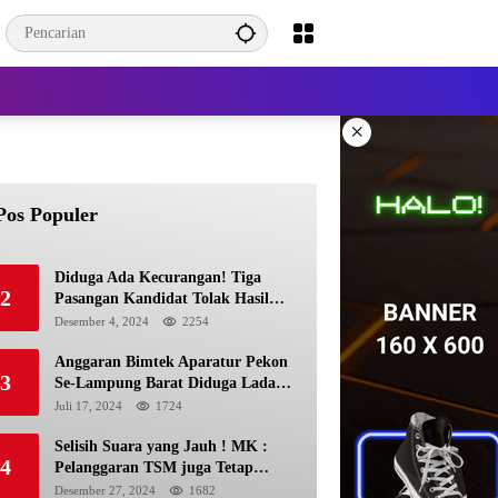
×
Pos Populer
Diduga Ada Kecurangan! Tiga
2
Pasangan Kandidat Tolak Hasil
Pilkada Kerinci 2024
Desember 4, 2024
2254
Anggaran Bimtek Aparatur Pekon
3
Se-Lampung Barat Diduga Ladang
Korupsi Buat Makan Anak Istri
Juli 17, 2024
1724
Selisih Suara yang Jauh ! MK :
4
Pelanggaran TSM juga Tetap
Mengacu pada Prinsip Keadilan
Desember 27, 2024
1682