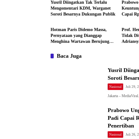
Yusril Diingatkan Tak Terlalu
Prabowo
Mengomentari KDM, Warganet
Keuntung
Soroti Besarnya Dukungan Publik
Capai Rp
Nasional
Nasional
Pemerint
Hotman Paris Didemo Massa,
Prof. He
Pernyataan yang Dianggap
Tidak Di
Menghina Wartawan Berujung
Adrians
Laporan ke Polda Metro Jaya
Kekhawat
Baca Juga
Yusril Diin
Soroti Besa
Nasional
Juli 29, 
Jakarta – MediaViral
Prabowo Ung
Padi Capai R
Penertiban
Nasional
Juli 26, 