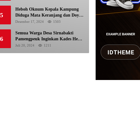
Pemilu
Heboh Oknum Kepala Kampung
5
Diduga Mata Keranjang dan Doyan
Istri Orang
Desember 17, 2024
1503
Semua Warga Desa Sirnabakti
6
Pamengpeuk Inginkan Kades Herdi
Hidayat di Berhentikan Dari
Juli 20, 2024
1211
Jabatan nya