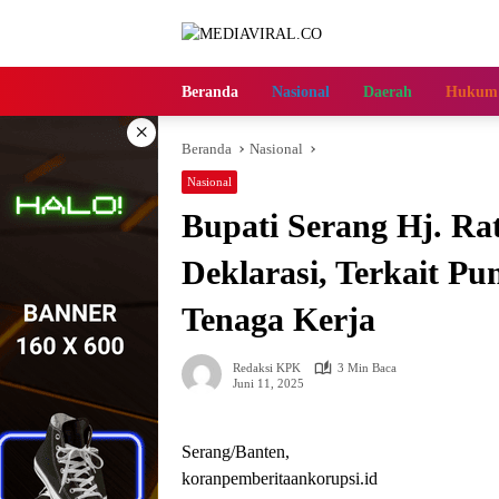
Langsung
ke
konten
Beranda
Nasional
Daerah
Hukum
×
Beranda
Nasional
Nasional
Bupati Serang Hj. Ra
Deklarasi, Terkait P
Tenaga Kerja
Redaksi KPK
3 Min Baca
Juni 11, 2025
Serang/Banten,
koranpemberitaankorupsi.id