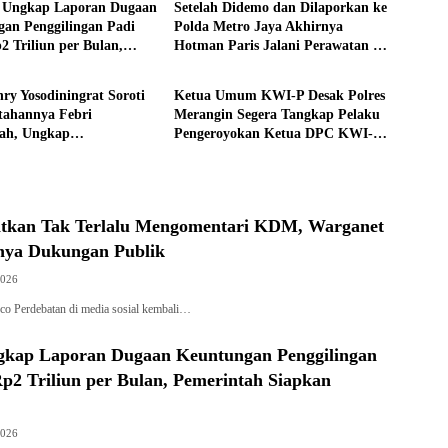
 Ungkap Laporan Dugaan
Setelah Didemo dan Dilaporkan ke
an Penggilingan Padi
Polda Metro Jaya Akhirnya
2 Triliun per Bulan,
Hotman Paris Jalani Perawatan ke
Nasional
ah Siapkan Penertiban
Singapura
nry Yosodiningrat Soroti
Ketua Umum KWI-P Desak Polres
tahannya Febri
Merangin Segera Tangkap Pelaku
yah, Ungkap
Pengeroyokan Ketua DPC KWI-P
iran soal Keselamatan
Merangin
gatkan Tak Terlalu Mengomentari KDM, Warganet
rnya Dukungan Publik
2026
.co Perdebatan di media sosial kembali…
kap Laporan Dugaan Keuntungan Penggilingan
p2 Triliun per Bulan, Pemerintah Siapkan
2026