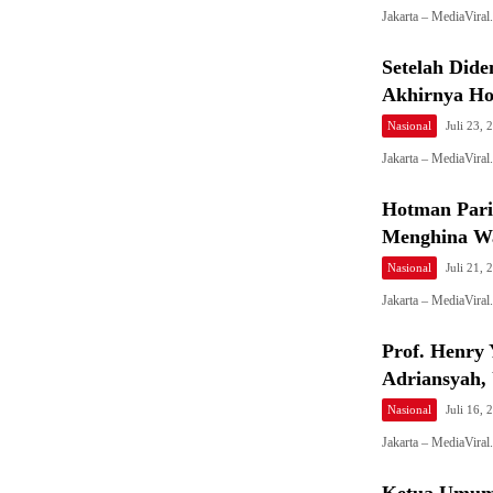
Jakarta – MediaVir
Setelah Did
Akhirnya Ho
Nasional
Juli 23, 
Jakarta – MediaVira
Hotman Pari
Menghina Wa
Nasional
Juli 21, 
Jakarta – MediaVira
Prof. Henry 
Adriansyah,
Nasional
Juli 16, 
Jakarta – MediaVira