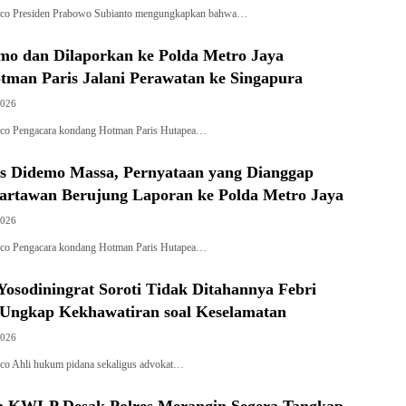
al.co Presiden Prabowo Subianto mengungkapkan bahwa…
emo dan Dilaporkan ke Polda Metro Jaya
tman Paris Jalani Perawatan ke Singapura
2026
l.co Pengacara kondang Hotman Paris Hutapea…
s Didemo Massa, Pernyataan yang Dianggap
rtawan Berujung Laporan ke Polda Metro Jaya
2026
l.co Pengacara kondang Hotman Paris Hutapea…
Yosodiningrat Soroti Tidak Ditahannya Febri
 Ungkap Kekhawatiran soal Keselamatan
2026
l.co Ahli hukum pidana sekaligus advokat…