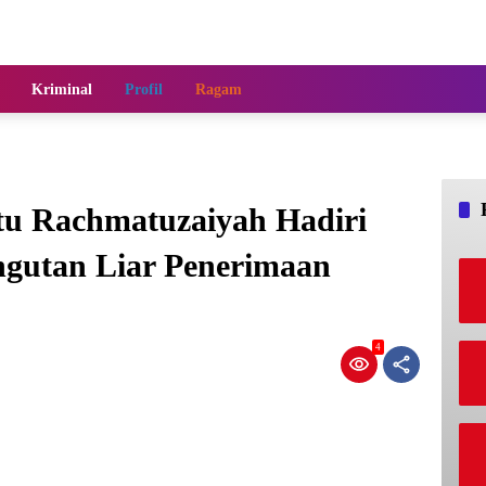
Kriminal
Profil
Ragam
tu Rachmatuzaiyah Hadiri
ungutan Liar Penerimaan
4