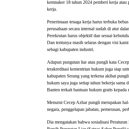
kemnaker 18 tahun 2024 pemberi kerja atau p
kerja.
Penerimaan tenaga kerja harus terbuka bebas 
perusahaan secara internal sudah di atur dal
Perekrutan harus objektif dan sesuai kebut
Dan tentunya masih selaras dengan visi kam
sebagi kabupaten industri.
Adapun pungutan liar atau pungli kata Cece
terakreditasi kementrian hukum juga siap u
kabupaten Serang yang terkena akibat pungli d
hukum saya juga setiap tahun bekerja sama 
Banten terkait bantuan hukum gratis kepada
Menurut Cecep Azhar pungli merupakan hal-h
negara, penggelapan jabatan, pemerasan, perbu
Dia mengatakan bahwa sosialisasi Peraturan
Bersih Pungutan Liar (Satgas Saber Pungli) ya