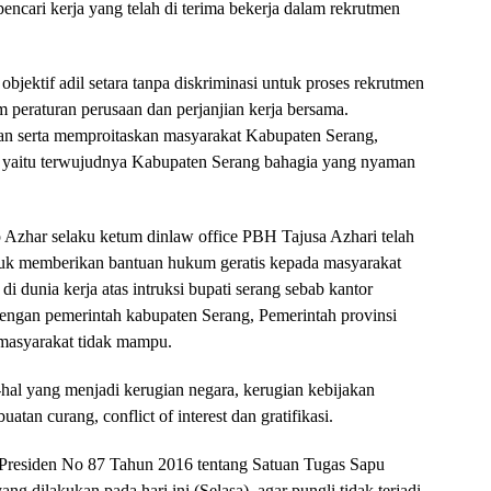
encari kerja yang telah di terima bekerja dalam rekrutmen
objektif adil setara tanpa diskriminasi untuk proses rekrutmen
am peraturan perusaan dan perjanjian kerja bersama.
uhan serta memproitaskan masyarakat Kabupaten Serang,
i yaitu terwujudnya Kabupaten Serang bahagia yang nyaman
p Azhar selaku ketum dinlaw office PBH Tajusa Azhari telah
ntuk memberikan bantuan hukum geratis kepada masyarakat
i dunia kerja atas intruksi bupati serang sebab kantor
dengan pemerintah kabupaten Serang, Pemerintah provinsi
 masyarakat tidak mampu.
al yang menjadi kerugian negara, kerugian kebijakan
atan curang, conflict of interest dan gratifikasi.
 Presiden No 87 Tahun 2016 tentang Satuan Tugas Sapu
ng dilakukan pada hari ini (Selasa), agar pungli tidak terjadi