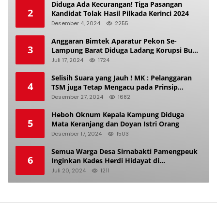
Diduga Ada Kecurangan! Tiga Pasangan
2
Kandidat Tolak Hasil Pilkada Kerinci 2024
Desember 4, 2024
2255
Anggaran Bimtek Aparatur Pekon Se-
3
Lampung Barat Diduga Ladang Korupsi Buat
Makan Anak Istri
Juli 17, 2024
1724
Selisih Suara yang Jauh ! MK : Pelanggaran
4
TSM juga Tetap Mengacu pada Prinsip
Keadilan Pemilu
Desember 27, 2024
1682
Heboh Oknum Kepala Kampung Diduga
5
Mata Keranjang dan Doyan Istri Orang
Desember 17, 2024
1503
Semua Warga Desa Sirnabakti Pamengpeuk
6
Inginkan Kades Herdi Hidayat di
Berhentikan Dari Jabatan nya
Juli 20, 2024
1211