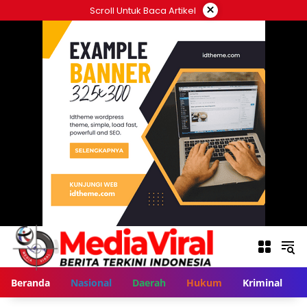
Langsung
×
Scroll Untuk Baca Artikel
ke
konten
Beranda
Nasional
Daerah
Hukum
Kriminal