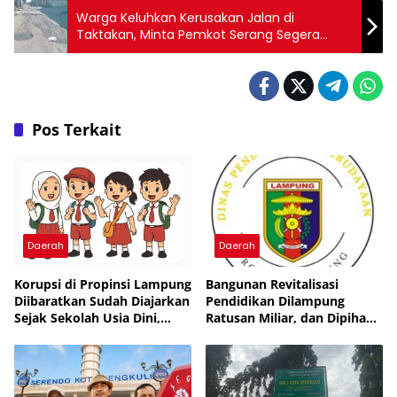
Warga Keluhkan Kerusakan Jalan di
Taktakan, Minta Pemkot Serang Segera
Bertindak
Pos Terkait
Daerah
Daerah
Korupsi di Propinsi Lampung
Bangunan Revitalisasi
Diibaratkan Sudah Diajarkan
Pendidikan Dilampung
Sejak Sekolah Usia Dini,
Ratusan Miliar, dan Dipihak
Pejabat Muka Tembok
Ketigakan, Masyarakat: KPK
Tukang Tipu Rampok Uang
dan Kejagung Jangan Cukup
Rakyat
Pembinaan, Uang Rakyat
Bukan Warisan Nenek