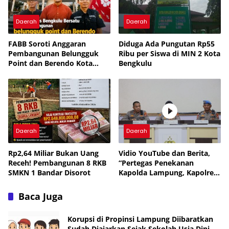
Moyang
Daerah
Daerah
FABB Soroti Anggaran
Diduga Ada Pungutan Rp55
Pembangunan Belungguk
Ribu per Siswa di MIN 2 Kota
Point dan Berendo Kota
Bengkulu
Bengkulu
Daerah
Daerah
Rp2,64 Miliar Bukan Uang
Vidio YouTube dan Berita,
Receh! Pembangunan 8 RKB
“Pertegas Penekanan
SMKN 1 Bandar Disorot
Kapolda Lampung, Kapolres
Lampung Utara Larang
Anggota Terlibat Narkoba,
Baca Juga
Judol, KDRT dan
Perselingkuhan”
Korupsi di Propinsi Lampung Diibaratkan
Sudah Diajarkan Sejak Sekolah Usia Dini,