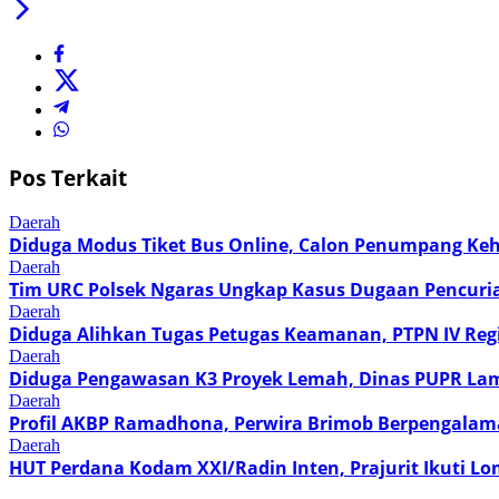
Pos Terkait
Daerah
Diduga Modus Tiket Bus Online, Calon Penumpang Ke
Daerah
Tim URC Polsek Ngaras Ungkap Kasus Dugaan Pencuri
Daerah
Diduga Alihkan Tugas Petugas Keamanan, PTPN IV Regi
Daerah
Diduga Pengawasan K3 Proyek Lemah, Dinas PUPR Lam
Daerah
Profil AKBP Ramadhona, Perwira Brimob Berpengalama
Daerah
HUT Perdana Kodam XXI/Radin Inten, Prajurit Ikuti Lo