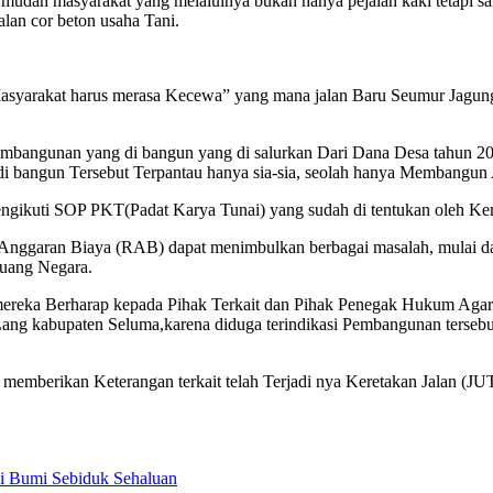
ermudah masyarakat yang melaluinya bukan hanya pejalan kaki tetapi 
lan cor beton usaha Tani.
yarakat harus merasa Kecewa” yang mana jalan Baru Seumur Jagung 
mbangunan yang di bangun yang di salurkan Dari Dana Desa tahun 202
 di bangun Tersebut Terpantau hanya sia-sia, seolah hanya Membangun
gikuti SOP PKT(Padat Karya Tunai) yang sudah di tentukan oleh Ke
Anggaran Biaya (RAB) dapat menimbulkan berbagai masalah, mulai dar
 uang Negara.
,mereka Berharap kepada Pihak Terkait dan Pihak Penegak Hukum Aga
ang kabupaten Seluma,karena diduga terindikasi Pembangunan tersebut
 memberikan Keterangan terkait telah Terjadi nya Keretakan Jalan (JUT
i Bumi Sebiduk Sehaluan