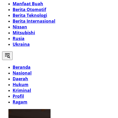
Manfaat Buah
Berita Otomotif
Berita Teknologi
Berita Internasional
Nissan
Mitsubishi
Rusia
Ukraina
Beranda
Nasional
Daerah
Hukum
Kriminal
Profil
Ragam