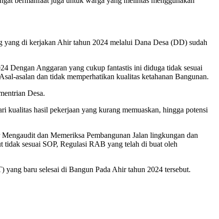
sangat bermanfaat juga untuk warga yang melintas menggunakan
yang di kerjakan Ahir tahun 2024 melalui Dana Desa (DD) sudah
4 Dengan Anggaran yang cukup fantastis ini diduga tidak sesuai
 Asal-asalan dan tidak memperhatikan kualitas ketahanan Bangunan.
mentrian Desa.
i kualitas hasil pekerjaan yang kurang memuaskan, hingga potensi
r Mengaudit dan Memeriksa Pembangunan Jalan lingkungan dan
 tidak sesuai SOP, Regulasi RAB yang telah di buat oleh
) yang baru selesai di Bangun Pada Ahir tahun 2024 tersebut.