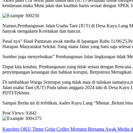
Akses jalan Cor beton jalan usaha tani (JUT) bertujuan untuk memp
kendaraan.maka Mutu jalan dan kualitas harus sesuai dengan SPEK Ja
Namun,Pembangunan Jalan Usaha Tani (JUT) di Desa Kayu Lang Mas
banyak mengalami Keretakan dan hancur.
Pasal nya” Hasil Pantauan awak media di lapangan Rabu 11/06/25,Pe
Harapan Masyarakat Sekitar. Yang mana Jalan yang baru saja selesai
Sumber juga menyebutkan” Pembangunan Jalan lingkungan tidak Men
Dapat kita ketahui, Pembangunan yang tidak sesuai dengan Rencana 
penyimpangan keuangan dan bahkan korupsi, Berpotensi Merugikan
Di tambahkan Warga Setempat yang tidak mau di tuliskan namanya
Jalan usaha Tani (JUT) Pada tahun anggara 2024 lalu di Desa Kayu L
PDTI/Tekhnis.
Sampai Berita ini di terbitkan, kades Kayu Lang “Mintan ,Belum bisa
Post Views:
9,842
Kapolres OKU Timur Gelar Coffee Morning Bersama Awak Media d