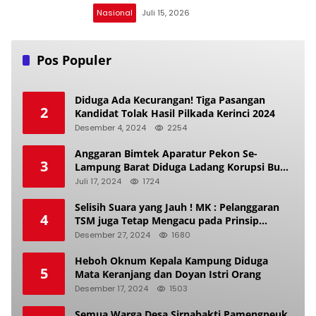
Nasional
Juli 15, 2026
Pos Populer
Diduga Ada Kecurangan! Tiga Pasangan
2
Kandidat Tolak Hasil Pilkada Kerinci 2024
Desember 4, 2024
2254
Anggaran Bimtek Aparatur Pekon Se-
3
Lampung Barat Diduga Ladang Korupsi Buat
Makan Anak Istri
Juli 17, 2024
1724
Selisih Suara yang Jauh ! MK : Pelanggaran
4
TSM juga Tetap Mengacu pada Prinsip
Keadilan Pemilu
Desember 27, 2024
1680
Heboh Oknum Kepala Kampung Diduga
5
Mata Keranjang dan Doyan Istri Orang
Desember 17, 2024
1503
Semua Warga Desa Sirnabakti Pamengpeuk