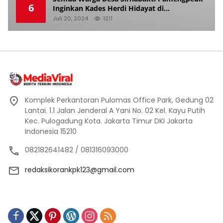
6
Inginkan Kades Herdi Hidayat di
Berhentikan Dari Jabatan nya
Juli 20, 2024
1211
Komplek Perkantoran Pulomas Office Park, Gedung 02
Lantai. 1.1 Jalan Jenderal A Yani No. 02 Kel. Kayu Putih
Kec. Pulogadung Kota. Jakarta Timur DKI Jakarta
Indonesia 15210
082182641482 / 081316093000
redaksikorankpk123@gmail.com