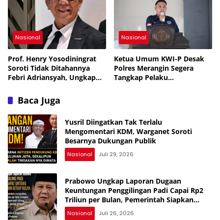
Nasional
Nasional
Prof. Henry Yosodiningrat
Ketua Umum KWI-P Desak
Soroti Tidak Ditahannya
Polres Merangin Segera
Febri Adriansyah, Ungkap
Tangkap Pelaku
Kekhawatiran soal
Pengeroyokan Ketua DPC
Keselamatan
KWI-P Merangin
Baca Juga
Yusril Diingatkan Tak Terlalu
Mengomentari KDM, Warganet Soroti
Besarnya Dukungan Publik
Nasional
Juli 29, 2026
Prabowo Ungkap Laporan Dugaan
Keuntungan Penggilingan Padi Capai Rp2
Triliun per Bulan, Pemerintah Siapkan
Penertiban
Nasional
Juli 26, 2026