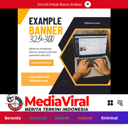
Langsung
×
Scroll Untuk Baca Artikel
ke
konten
Beranda
Nasional
Daerah
Hukum
Kriminal