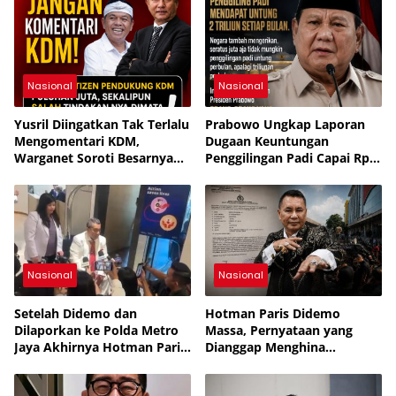
Nasional
Nasional
Yusril Diingatkan Tak Terlalu
Prabowo Ungkap Laporan
Mengomentari KDM,
Dugaan Keuntungan
Warganet Soroti Besarnya
Penggilingan Padi Capai Rp2
Dukungan Publik
Triliun per Bulan,
Pemerintah Siapkan
Penertiban
Nasional
Nasional
Setelah Didemo dan
Hotman Paris Didemo
Dilaporkan ke Polda Metro
Massa, Pernyataan yang
Jaya Akhirnya Hotman Paris
Dianggap Menghina
Jalani Perawatan ke
Wartawan Berujung Laporan
Singapura
ke Polda Metro Jaya