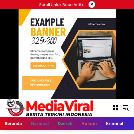
Langsung
×
Scroll Untuk Baca Artikel
ke
konten
Beranda
Nasional
Daerah
Hukum
Kriminal