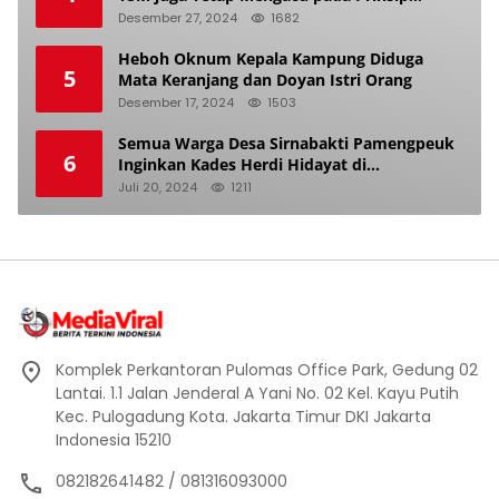
Keadilan Pemilu
Desember 27, 2024
1682
Heboh Oknum Kepala Kampung Diduga
5
Mata Keranjang dan Doyan Istri Orang
Desember 17, 2024
1503
Semua Warga Desa Sirnabakti Pamengpeuk
6
Inginkan Kades Herdi Hidayat di
Berhentikan Dari Jabatan nya
Juli 20, 2024
1211
Komplek Perkantoran Pulomas Office Park, Gedung 02
Lantai. 1.1 Jalan Jenderal A Yani No. 02 Kel. Kayu Putih
Kec. Pulogadung Kota. Jakarta Timur DKI Jakarta
Indonesia 15210
082182641482 / 081316093000