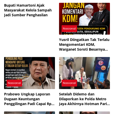
Bupati Hamartoni Ajak
Masyarakat Kelola Sampah
Jadi Sumber Penghasilan
Nasional
Yusril Diingatkan Tak Terlalu
Mengomentari KDM,
Warganet Soroti Besarnya
Dukungan Publik
Nasional
Nasional
Prabowo Ungkap Laporan
Setelah Didemo dan
Dugaan Keuntungan
Dilaporkan ke Polda Metro
Penggilingan Padi Capai Rp2
Jaya Akhirnya Hotman Paris
Triliun per Bulan,
Jalani Perawatan ke
Pemerintah Siapkan
Singapura