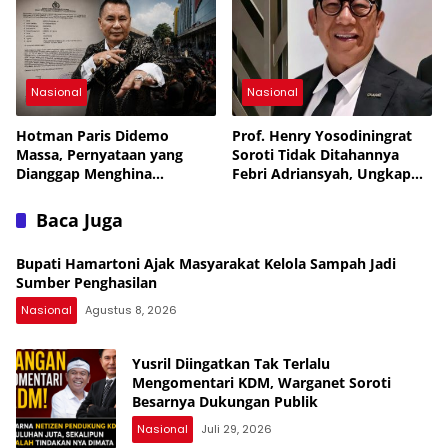
Penertiban
Nasional
Nasional
Hotman Paris Didemo
Prof. Henry Yosodiningrat
Massa, Pernyataan yang
Soroti Tidak Ditahannya
Dianggap Menghina
Febri Adriansyah, Ungkap
Wartawan Berujung Laporan
Kekhawatiran soal
ke Polda Metro Jaya
Keselamatan
Baca Juga
Bupati Hamartoni Ajak Masyarakat Kelola Sampah Jadi
Sumber Penghasilan
Nasional
Agustus 8, 2026
Yusril Diingatkan Tak Terlalu
Mengomentari KDM, Warganet Soroti
Besarnya Dukungan Publik
Nasional
Juli 29, 2026