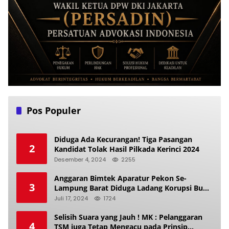
Pos Populer
Diduga Ada Kecurangan! Tiga Pasangan
2
Kandidat Tolak Hasil Pilkada Kerinci 2024
Desember 4, 2024
2255
Anggaran Bimtek Aparatur Pekon Se-
3
Lampung Barat Diduga Ladang Korupsi Buat
Makan Anak Istri
Juli 17, 2024
1724
Selisih Suara yang Jauh ! MK : Pelanggaran
4
TSM juga Tetap Mengacu pada Prinsip