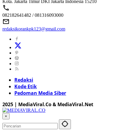
Kota. Jakarta Timur DKI Jakarta Indonesia 15210
082182641482 / 081316093000
redaksikorankpk123@gmail.com
Redaksi
Kode Etik
Pedoman Media Siber
2025 | MediaViral.Co & MediaViral.Net
×