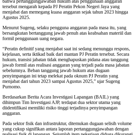
bahwa pertanggungjawaban hukum atas penggunaan anggaran
tersebut mengarah kepada PJ Peratin Pekon Negeri Jaya yang
menjabat dan memegang kuasa anggaran sejak tahun 2023 hingga
Agustus 2025.
Menurut Sugeng, selaku pengguna anggaran pada masa itu, yang
bersangkutan bertanggung jawab penuh atas keabsahan materiil dan
formil penggunaan uang negara.
“Peratin definitif yang menjabat saat ini sedang menunggu respons,
kejelasan, serta iktikad baik dari mantan PJ Peratin tersebut. Secara
hukum, transisi jabatan tidak menghapuskan pidana atau tanggung
jawab formil atas realisasi anggaran yang terjadi pada masa jabatan
sebelumnya. Beban tanggung jawab hukum atas dugaan
penyimpangan ini tetap melekat pada oknum PJ Peratin yang
menjabat dari tahun 2023 sampai Agustus 2025,” ujar Sugeng
Purnomo.
Berdasarkan Berita Acara Investigasi Lapangan (BAIL) yang
dihimpun Tim Investigasi AJP, terdapat dua sektor utama yang
diidentifikasi memiliki risiko tinggi terjadinya penyimpangan
anggaran.
Pada sektor fisik dan infrastruktur, ditemukan dugaan selisih volume
yang cukup signifikan antara laporan pertanggungjawaban dengan
realisasi fisik di lapangan. Sejumlah item pekerjaan diduga dikurangi