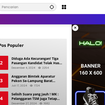
×
Pos Populer
Diduga Ada Kecurangan! Tiga
2
Pasangan Kandidat Tolak Hasil
Pilkada Kerinci 2024
Desember 4, 2024
2254
Anggaran Bimtek Aparatur
3
Pekon Se-Lampung Barat
Diduga Ladang Korupsi Buat
Juli 17, 2024
1724
Makan Anak Istri
Selisih Suara yang Jauh ! MK :
4
Pelanggaran TSM juga Tetap
Mengacu pada Prinsip Keadilan
Desember 27, 2024
1682