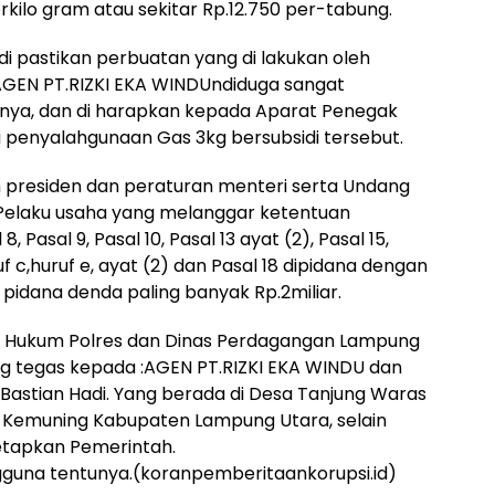
rkilo gram atau sekitar Rp.12.750 per-tabung.
di pastikan perbuatan yang di lakukan oleh
AGEN PT.RIZKI EKA WINDUndiduga sangat
nya, dan di harapkan kepada Aparat Penegak
 penyalahgunaan Gas 3kg bersubsidi tersebut.
n presiden dan peraturan menteri serta Undang
 “Pelaku usaha yang melanggar ketentuan
asal 9, Pasal 10, Pasal 13 ayat (2), Pasal 15,
ruf c,huruf e, ayat (2) dan Pasal 18 dipidana dengan
 pidana denda paling banyak Rp.2miliar.
 Hukum Polres dan Dinas Perdagangan Lampung
g tegas kepada :AGEN PT.RIZKI EKA WINDU dan
 Bastian Hadi. Yang berada di Desa Tanjung Waras
t Kemuning Kabupaten Lampung Utara, selain
etapkan Pemerintah.
una tentunya.(koranpemberitaankorupsi.id)