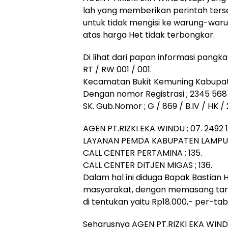
lah yang memberikan perintah ters
untuk tidak mengisi ke warung-waru
atas harga Het tidak terbongkar.
Di lihat dari papan informasi pangk
RT / RW 001 / 001.
Kecamatan Bukit Kemuning Kabupa
Dengan nomor Registrasi ; 2345 568
SK. Gub.Nomor ; G / 869 / B.IV / HK / 
AGEN PT.RIZKI EKA WINDU ; 07. 2492 
LAYANAN PEMDA KABUPATEN LAMPU
CALL CENTER PERTAMINA ; 135.
CALL CENTER DITJEN MIGAS ; 136.
Dalam hal ini diduga Bapak Bastian
masyarakat, dengan memasang tarif 
di tentukan yaitu Rp18.000,- per-ta
Seharusnya AGEN PT.RIZKI EKA WIND