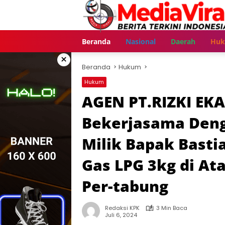
Langsung
ke
konten
Beranda
Nasional
Daerah
Hu
×
Beranda
Hukum
Hukum
AGEN PT.RIZKI EK
Bekerjasama Deng
Milik Bapak Basti
Gas LPG 3kg di Ata
Per-tabung
Redaksi KPK
3 Min Baca
Juli 6, 2024