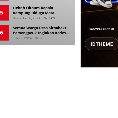
Pemilu
Heboh Oknum Kepala
5
Kampung Diduga Mata
Keranjang dan Doyan Istri
Desember 17, 2024
1503
Orang
Semua Warga Desa Sirnabakti
6
Pamengpeuk Inginkan Kades
Herdi Hidayat di Berhentikan
Juli 20, 2024
1211
Dari Jabatan nya