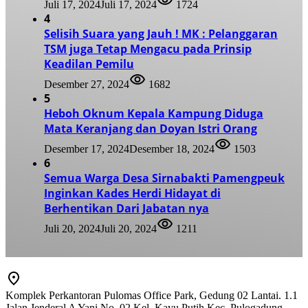
Juli 17, 2024
Juli 17, 2024
1724
4
Selisih Suara yang Jauh ! MK : Pelanggaran
TSM juga Tetap Mengacu pada Prinsip
Keadilan Pemilu
Desember 27, 2024
1682
5
Heboh Oknum Kepala Kampung Diduga
Mata Keranjang dan Doyan Istri Orang
Desember 17, 2024
Desember 18, 2024
1503
6
Semua Warga Desa Sirnabakti Pamengpeuk
Inginkan Kades Herdi Hidayat di
Berhentikan Dari Jabatan nya
Juli 20, 2024
Juli 20, 2024
1211
Komplek Perkantoran Pulomas Office Park, Gedung 02 Lantai. 1.1
Jalan Jenderal A Yani No. 02 Kel. Kayu Putih Kec. Pulogadung