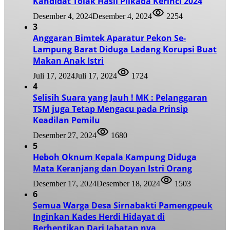
Kandidat Tolak Hasil Pilkada Kerinci 2024
Desember 4, 2024
Desember 4, 2024
2254
3
Anggaran Bimtek Aparatur Pekon Se-
Lampung Barat Diduga Ladang Korupsi Buat
Makan Anak Istri
Juli 17, 2024
Juli 17, 2024
1724
4
Selisih Suara yang Jauh ! MK : Pelanggaran
TSM juga Tetap Mengacu pada Prinsip
Keadilan Pemilu
Desember 27, 2024
1680
5
Heboh Oknum Kepala Kampung Diduga
Mata Keranjang dan Doyan Istri Orang
Desember 17, 2024
Desember 18, 2024
1503
6
Semua Warga Desa Sirnabakti Pamengpeuk
Inginkan Kades Herdi Hidayat di
Berhentikan Dari Jabatan nya