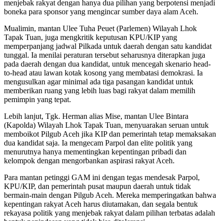
menjebak rakyat dengan hanya dua pilihan yang berpotensi menjadi
boneka para sponsor yang mengincar sumber daya alam Aceh.
Mualimin, mantan Ulee Tuha Peuet (Parlemen) Wilayah Lhok
Tapak Tuan, juga mengkritik keputusan KPU/KIP yang
memperpanjang jadwal Pilkada untuk daerah dengan satu kandidat
tunggal. Ia menilai peraturan tersebut seharusnya diterapkan juga
pada daerah dengan dua kandidat, untuk mencegah skenario head-
to-head atau lawan kotak kosong yang membatasi demokrasi. Ia
mengusulkan agar minimal ada tiga pasangan kandidat untuk
memberikan ruang yang lebih luas bagi rakyat dalam memilih
pemimpin yang tepat.
Lebih lanjut, Tgk. Herman alias Mise, mantan Ulee Bintara
(Kapolda) Wilayah Lhok Tapak Tuan, menyuarakan seruan untuk
memboikot Pilgub Aceh jika KIP dan pemerintah tetap memaksakan
dua kandidat saja. Ia mengecam Parpol dan elite politik yang
menurutnya hanya mementingkan kepentingan pribadi dan
kelompok dengan mengorbankan aspirasi rakyat Aceh.
Para mantan petinggi GAM ini dengan tegas mendesak Parpol,
KPU/KIP, dan pemerintah pusat maupun daerah untuk tidak
bermain-main dengan Pilgub Aceh. Mereka memperingatkan bahwa
kepentingan rakyat Aceh harus diutamakan, dan segala bentuk
rekayasa politik yang menjebak rakyat dalam pilihan terbatas adalah