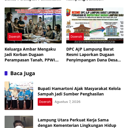
PAW
Daerah
Daerah
Keluarga Ambar Mengaku
DPC AJP Lampung Barat
Jadi Korban Dugaan
Resmi Laporkan Dugaan
Perampasan Tanah, PPWI
Penyimpangan Dana Desa
Minta Kasus Diusut Tuntas
Pekon Trimulyo ke
Inspektorat
Baca Juga
Bupati Hamartoni Ajak Masyarakat Kelola
Sampah Jadi Sumber Penghasilan
Daerah
Agustus 7, 2026
Lampung Utara Perkuat Kerja Sama
dengan Kementerian Lingkungan Hidup