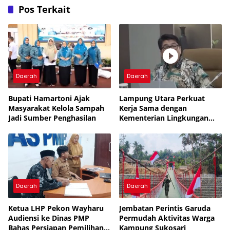
Pos Terkait
Daerah
Daerah
Bupati Hamartoni Ajak
Lampung Utara Perkuat
Masyarakat Kelola Sampah
Kerja Sama dengan
Jadi Sumber Penghasilan
Kementerian Lingkungan
Hidup untuk Tingkatkan
Pengelolaan Sampah
Daerah
Daerah
Ketua LHP Pekon Wayharu
Jembatan Perintis Garuda
Audiensi ke Dinas PMP
Permudah Aktivitas Warga
Bahas Persiapan Pemilihan
Kampung Sukosari