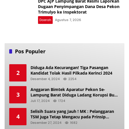
DPC AJP Lampung Barat Resmi Laporkan
Dugaan Penyimpangan Dana Desa Pekon
Trimulyo ke Inspektorat
Daerah
Agustus 7, 2026
Pos Populer
Diduga Ada Kecurangan! Tiga Pasangan
2
Kandidat Tolak Hasil Pilkada Kerinci 2024
Desember 4, 2024
2254
Anggaran Bimtek Aparatur Pekon Se-
3
Lampung Barat Diduga Ladang Korupsi Buat
Makan Anak Istri
Juli 17, 2024
1724
Selisih Suara yang Jauh ! MK : Pelanggaran
4
TSM juga Tetap Mengacu pada Prinsip
Keadilan Pemilu
Desember 27, 2024
1682