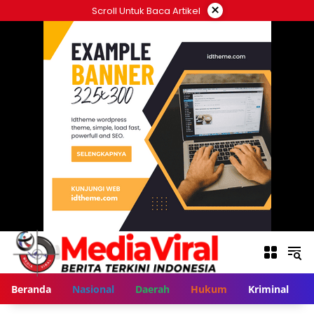
Langsung
×
Scroll Untuk Baca Artikel
ke
konten
Beranda
Nasional
Daerah
Hukum
Kriminal