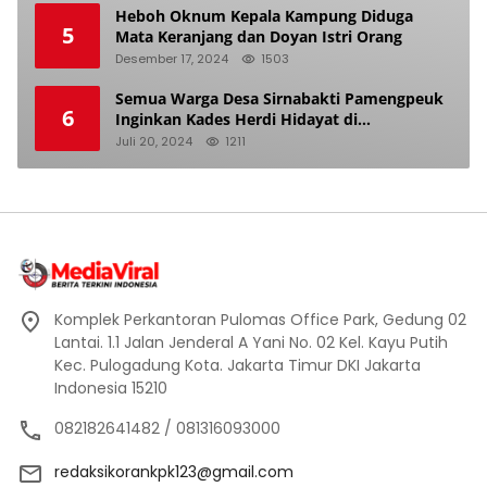
Heboh Oknum Kepala Kampung Diduga
5
Mata Keranjang dan Doyan Istri Orang
Desember 17, 2024
1503
Semua Warga Desa Sirnabakti Pamengpeuk
6
Inginkan Kades Herdi Hidayat di
Berhentikan Dari Jabatan nya
Juli 20, 2024
1211
Komplek Perkantoran Pulomas Office Park, Gedung 02
Lantai. 1.1 Jalan Jenderal A Yani No. 02 Kel. Kayu Putih
Kec. Pulogadung Kota. Jakarta Timur DKI Jakarta
Indonesia 15210
082182641482 / 081316093000
redaksikorankpk123@gmail.com