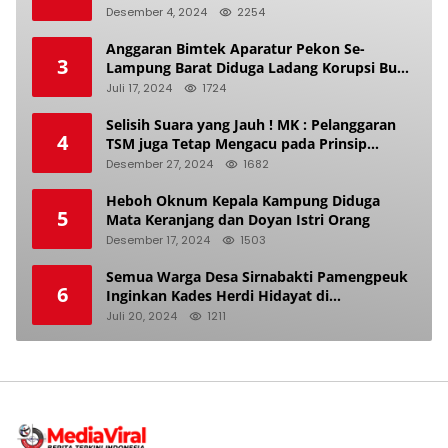
Desember 4, 2024
2254
Anggaran Bimtek Aparatur Pekon Se-
3
Lampung Barat Diduga Ladang Korupsi Buat
Makan Anak Istri
Juli 17, 2024
1724
Selisih Suara yang Jauh ! MK : Pelanggaran
4
TSM juga Tetap Mengacu pada Prinsip
Keadilan Pemilu
Desember 27, 2024
1682
Heboh Oknum Kepala Kampung Diduga
5
Mata Keranjang dan Doyan Istri Orang
Desember 17, 2024
1503
Semua Warga Desa Sirnabakti Pamengpeuk
6
Inginkan Kades Herdi Hidayat di
Berhentikan Dari Jabatan nya
Juli 20, 2024
1211