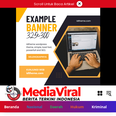
Langsung
×
Scroll Untuk Baca Artikel
ke
konten
Beranda
Nasional
Daerah
Hukum
Kriminal