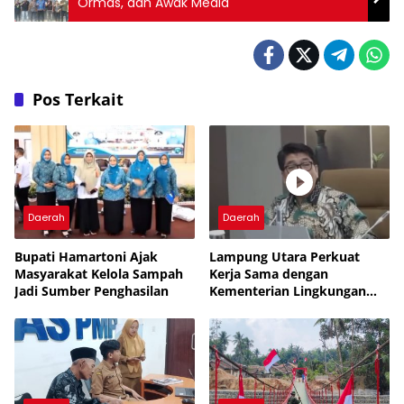
Ormas, dan Awak Media
Pos Terkait
Daerah
Daerah
Bupati Hamartoni Ajak
Lampung Utara Perkuat
Masyarakat Kelola Sampah
Kerja Sama dengan
Jadi Sumber Penghasilan
Kementerian Lingkungan
Hidup untuk Tingkatkan
Pengelolaan Sampah