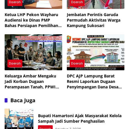
Daerah
Daerah
Ketua LHP Pekon Wayharu
Jembatan Perintis Garuda
Audiensi ke Dinas PMP
Permudah Aktivitas Warga
Bahas Persiapan Pemilihan
Kampung Sukosari
PAW
Daerah
Daerah
Keluarga Ambar Mengaku
DPC AJP Lampung Barat
Jadi Korban Dugaan
Resmi Laporkan Dugaan
Perampasan Tanah, PPWI
Penyimpangan Dana Desa
Minta Kasus Diusut Tuntas
Pekon Trimulyo ke
Inspektorat
Baca Juga
Bupati Hamartoni Ajak Masyarakat Kelola
Sampah Jadi Sumber Penghasilan