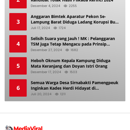
Desember 4, 2024
2255
Anggaran Bimtek Aparatur Pekon Se-
3
Lampung Barat Diduga Ladang Korupsi Buat
Makan Anak Istri
Juli 17, 2024
1724
Selisih Suara yang Jauh ! MK : Pelanggaran
4
TSM juga Tetap Mengacu pada Prinsip
Keadilan Pemilu
Desember 27, 2024
1682
Heboh Oknum Kepala Kampung Diduga
5
Mata Keranjang dan Doyan Istri Orang
Desember 17, 2024
1503
Semua Warga Desa Sirnabakti Pamengpeuk
6
Inginkan Kades Herdi Hidayat di
Berhentikan Dari Jabatan nya
Juli 20, 2024
1211