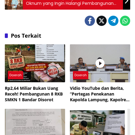
Oknum yang Ingin Halangi Pembangunan
Jalan Waynipah–Tampang Tua: “Berhenti
Jadi Pengkhianat Kepentingan Rakyat!”
Pos Terkait
Daerah
Daerah
Rp2,64 Miliar Bukan Uang
Vidio YouTube dan Berita,
Receh! Pembangunan 8 RKB
“Pertegas Penekanan
SMKN 1 Bandar Disorot
Kapolda Lampung, Kapolres
Lampung Utara Larang
Anggota Terlibat Narkoba,
Judol, KDRT dan
Perselingkuhan”