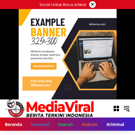
Langsung
×
Scroll Untuk Baca Artikel
ke
konten
Beranda
Nasional
Daerah
Hukum
Kriminal