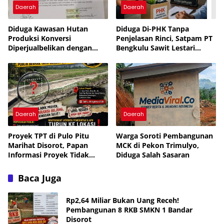
Daerah
Daerah
Diduga Kawasan Hutan
Diduga Di-PHK Tanpa
Produksi Konversi
Penjelasan Rinci, Satpam PT
Diperjualbelikan dengan
Bengkulu Sawit Lestari
Dalih Tanah Ulayat Adat
Mengadu ke Disnaker
Daerah
Daerah
Proyek TPT di Pulo Pitu
Warga Soroti Pembangunan
Marihat Disorot, Papan
MCK di Pekon Trimulyo,
Informasi Proyek Tidak
Diduga Salah Sasaran
Terlihat
Baca Juga
Rp2,64 Miliar Bukan Uang Receh!
Pembangunan 8 RKB SMKN 1 Bandar
Disorot