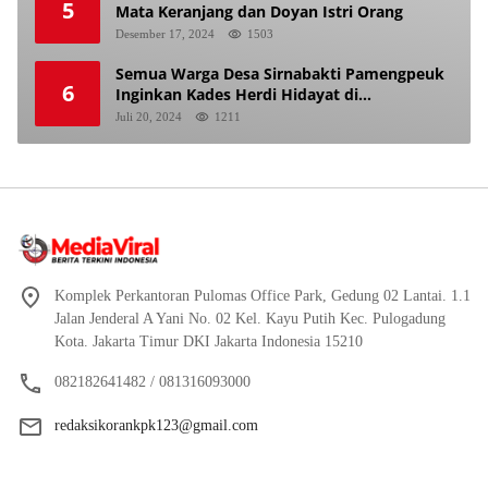
5
Mata Keranjang dan Doyan Istri Orang
Desember 17, 2024
1503
Semua Warga Desa Sirnabakti Pamengpeuk
6
Inginkan Kades Herdi Hidayat di
Berhentikan Dari Jabatan nya
Juli 20, 2024
1211
Komplek Perkantoran Pulomas Office Park, Gedung 02 Lantai. 1.1
Jalan Jenderal A Yani No. 02 Kel. Kayu Putih Kec. Pulogadung
Kota. Jakarta Timur DKI Jakarta Indonesia 15210
082182641482 / 081316093000
redaksikorankpk123@gmail.com