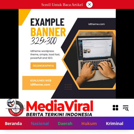
Langsung
×
Scroll Untuk Baca Artikel
ke
konten
Beranda
Nasional
Daerah
Hukum
Kriminal