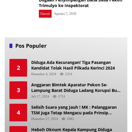
Trimulyo ke Inspektorat
Daerah
Agustus 7, 2026
Pos Populer
Diduga Ada Kecurangan! Tiga Pasangan
2
Kandidat Tolak Hasil Pilkada Kerinci 2024
Desember 4, 2024
2254
Anggaran Bimtek Aparatur Pekon Se-
3
Lampung Barat Diduga Ladang Korupsi Buat
Makan Anak Istri
Juli 17, 2024
1724
Selisih Suara yang Jauh ! MK : Pelanggaran
4
TSM juga Tetap Mengacu pada Prinsip
Keadilan Pemilu
Desember 27, 2024
1682
Heboh Oknum Kepala Kampung Diduga