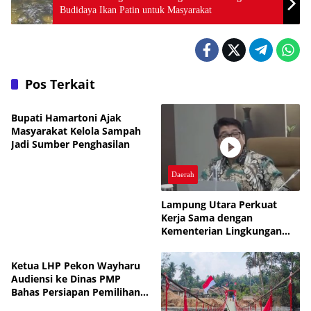
Budidaya Ikan Patin untuk Masyarakat
Pos Terkait
Daerah
Bupati Hamartoni Ajak
Masyarakat Kelola Sampah
Jadi Sumber Penghasilan
Daerah
Lampung Utara Perkuat
Kerja Sama dengan
Kementerian Lingkungan
Daerah
Hidup untuk Tingkatkan
Pengelolaan Sampah
Ketua LHP Pekon Wayharu
Audiensi ke Dinas PMP
Bahas Persiapan Pemilihan
PAW