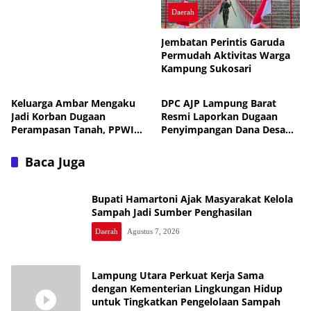
Daerah
Jembatan Perintis Garuda
Permudah Aktivitas Warga
Kampung Sukosari
Daerah
Daerah
Keluarga Ambar Mengaku
DPC AJP Lampung Barat
Jadi Korban Dugaan
Resmi Laporkan Dugaan
Perampasan Tanah, PPWI
Penyimpangan Dana Desa
Minta Kasus Diusut Tuntas
Pekon Trimulyo ke
Inspektorat
Baca Juga
Bupati Hamartoni Ajak Masyarakat Kelola
Sampah Jadi Sumber Penghasilan
Daerah
Agustus 7, 2026
Lampung Utara Perkuat Kerja Sama
dengan Kementerian Lingkungan Hidup
untuk Tingkatkan Pengelolaan Sampah