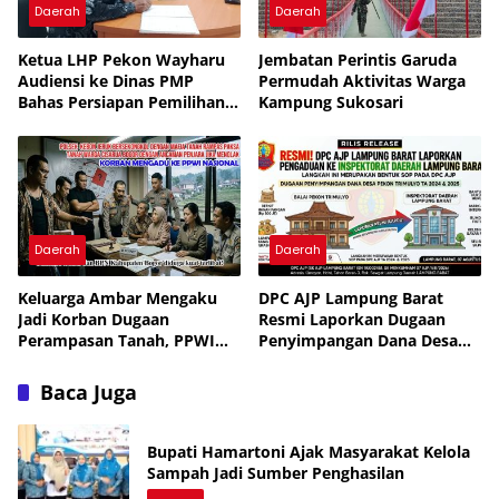
Daerah
Daerah
Ketua LHP Pekon Wayharu
Jembatan Perintis Garuda
Audiensi ke Dinas PMP
Permudah Aktivitas Warga
Bahas Persiapan Pemilihan
Kampung Sukosari
PAW
Daerah
Daerah
Keluarga Ambar Mengaku
DPC AJP Lampung Barat
Jadi Korban Dugaan
Resmi Laporkan Dugaan
Perampasan Tanah, PPWI
Penyimpangan Dana Desa
Minta Kasus Diusut Tuntas
Pekon Trimulyo ke
Inspektorat
Baca Juga
Bupati Hamartoni Ajak Masyarakat Kelola
Sampah Jadi Sumber Penghasilan