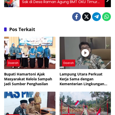
Sak di Desa Raman Agung BMT OKU Timur
Sumsel, Sudah Kesepakatan di Atas Materai
Pos Terkait
Daerah
Daerah
Bupati Hamartoni Ajak
Lampung Utara Perkuat
Masyarakat Kelola Sampah
Kerja Sama dengan
Jadi Sumber Penghasilan
Kementerian Lingkungan
Hidup untuk Tingkatkan
Pengelolaan Sampah