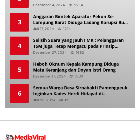
Desember 4, 2024
2254
Anggaran Bimtek Aparatur Pekon Se-
3
Lampung Barat Diduga Ladang Korupsi Buat
Makan Anak Istri
Juli 17, 2024
1724
Selisih Suara yang Jauh ! MK : Pelanggaran
4
TSM juga Tetap Mengacu pada Prinsip
Keadilan Pemilu
Desember 27, 2024
1682
Heboh Oknum Kepala Kampung Diduga
5
Mata Keranjang dan Doyan Istri Orang
Desember 17, 2024
1503
Semua Warga Desa Sirnabakti Pamengpeuk
6
Inginkan Kades Herdi Hidayat di
Berhentikan Dari Jabatan nya
Juli 20, 2024
1211