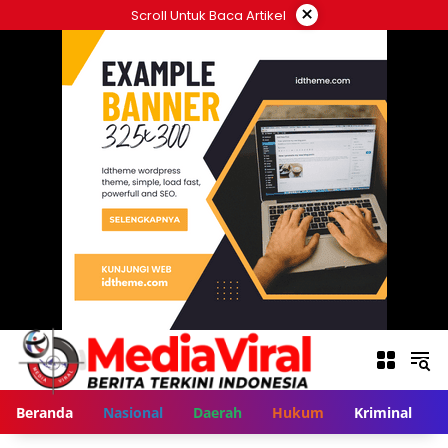
Langsung
×
Scroll Untuk Baca Artikel
ke
konten
Beranda
Nasional
Daerah
Hukum
Kriminal