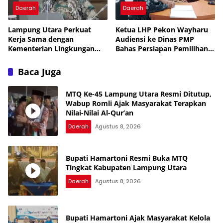
Daerah
Daerah
Lampung Utara Perkuat
Ketua LHP Pekon Wayharu
Kerja Sama dengan
Audiensi ke Dinas PMP
Kementerian Lingkungan
Bahas Persiapan Pemilihan
Hidup untuk Tingkatkan
PAW
Pengelolaan Sampah
Baca Juga
MTQ Ke-45 Lampung Utara Resmi Ditutup,
Wabup Romli Ajak Masyarakat Terapkan
Nilai-Nilai Al-Qur’an
Daerah
Agustus 8, 2026
Bupati Hamartoni Resmi Buka MTQ
Tingkat Kabupaten Lampung Utara
Daerah
Agustus 8, 2026
Bupati Hamartoni Ajak Masyarakat Kelola