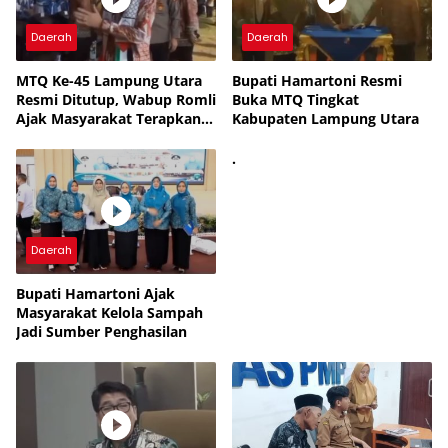
Daerah
Daerah
MTQ Ke-45 Lampung Utara
Bupati Hamartoni Resmi
Resmi Ditutup, Wabup Romli
Buka MTQ Tingkat
Ajak Masyarakat Terapkan
Kabupaten Lampung Utara
Nilai-Nilai Al-Qur’an
.
Daerah
Bupati Hamartoni Ajak
Masyarakat Kelola Sampah
Jadi Sumber Penghasilan