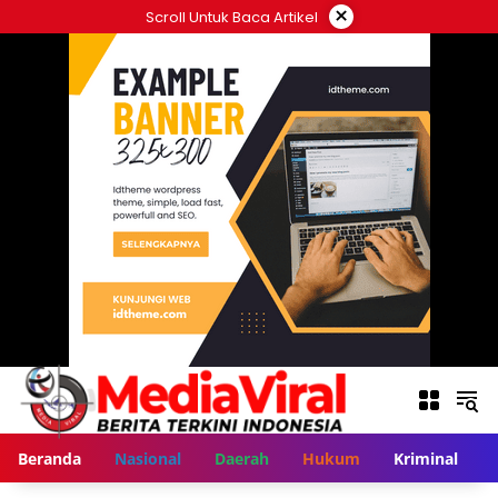
Langsung
×
Scroll Untuk Baca Artikel
ke
konten
Beranda
Nasional
Daerah
Hukum
Kriminal