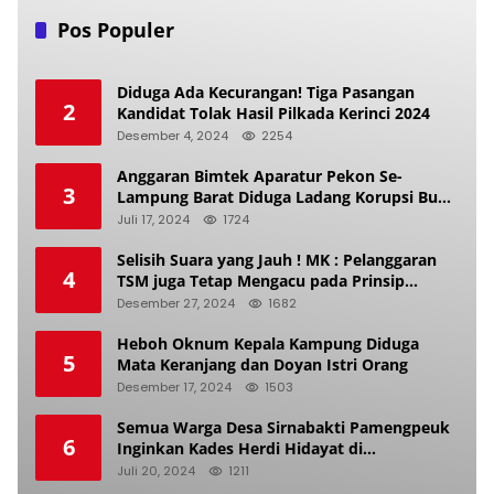
Pos Populer
Diduga Ada Kecurangan! Tiga Pasangan
2
Kandidat Tolak Hasil Pilkada Kerinci 2024
Desember 4, 2024
2254
Anggaran Bimtek Aparatur Pekon Se-
3
Lampung Barat Diduga Ladang Korupsi Buat
Makan Anak Istri
Juli 17, 2024
1724
Selisih Suara yang Jauh ! MK : Pelanggaran
4
TSM juga Tetap Mengacu pada Prinsip
Keadilan Pemilu
Desember 27, 2024
1682
Heboh Oknum Kepala Kampung Diduga
5
Mata Keranjang dan Doyan Istri Orang
Desember 17, 2024
1503
Semua Warga Desa Sirnabakti Pamengpeuk
6
Inginkan Kades Herdi Hidayat di
Berhentikan Dari Jabatan nya
Juli 20, 2024
1211