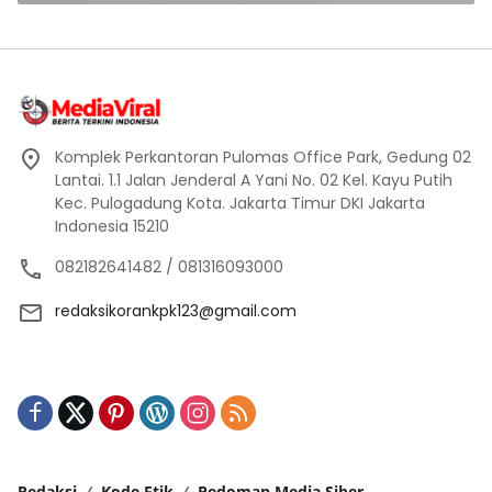
Komplek Perkantoran Pulomas Office Park, Gedung 02
Lantai. 1.1 Jalan Jenderal A Yani No. 02 Kel. Kayu Putih
Kec. Pulogadung Kota. Jakarta Timur DKI Jakarta
Indonesia 15210
082182641482 / 081316093000
redaksikorankpk123@gmail.com
Redaksi
Kode Etik
Pedoman Media Siber