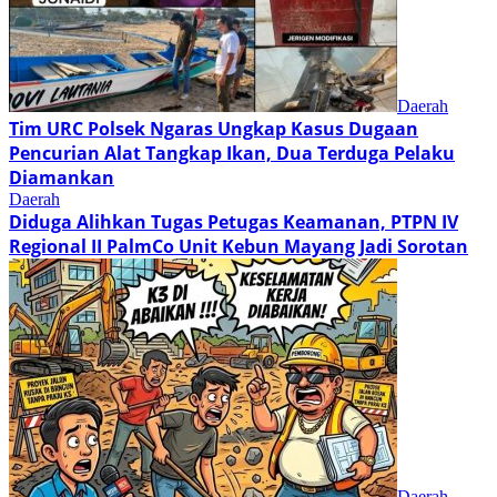
Daerah
Tim URC Polsek Ngaras Ungkap Kasus Dugaan
Pencurian Alat Tangkap Ikan, Dua Terduga Pelaku
Diamankan
Daerah
Diduga Alihkan Tugas Petugas Keamanan, PTPN IV
Regional II PalmCo Unit Kebun Mayang Jadi Sorotan
Daerah