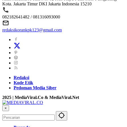
Kota. Jakarta Timur DKI Jakarta Indonesia 15210
082182641482 / 081316093000
redaksikorankpk123@gmail.com
Redaksi
Kode Etik
Pedoman Media Siber
2025 | MediaViral.Co & MediaViral.Net
×