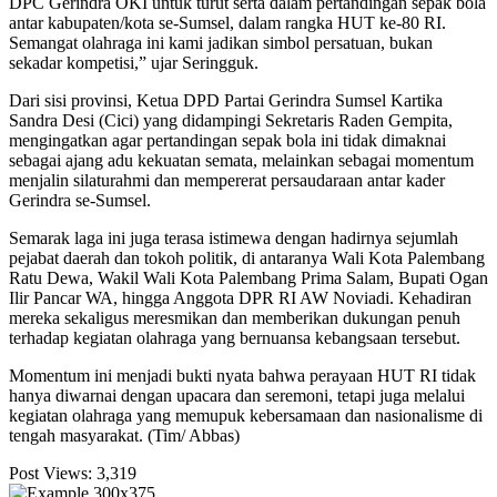
DPC Gerindra OKI untuk turut serta dalam pertandingan sepak bola
antar kabupaten/kota se-Sumsel, dalam rangka HUT ke-80 RI.
Semangat olahraga ini kami jadikan simbol persatuan, bukan
sekadar kompetisi,” ujar Seringguk.
Dari sisi provinsi, Ketua DPD Partai Gerindra Sumsel Kartika
Sandra Desi (Cici) yang didampingi Sekretaris Raden Gempita,
mengingatkan agar pertandingan sepak bola ini tidak dimaknai
sebagai ajang adu kekuatan semata, melainkan sebagai momentum
menjalin silaturahmi dan mempererat persaudaraan antar kader
Gerindra se-Sumsel.
Semarak laga ini juga terasa istimewa dengan hadirnya sejumlah
pejabat daerah dan tokoh politik, di antaranya Wali Kota Palembang
Ratu Dewa, Wakil Wali Kota Palembang Prima Salam, Bupati Ogan
Ilir Pancar WA, hingga Anggota DPR RI AW Noviadi. Kehadiran
mereka sekaligus meresmikan dan memberikan dukungan penuh
terhadap kegiatan olahraga yang bernuansa kebangsaan tersebut.
Momentum ini menjadi bukti nyata bahwa perayaan HUT RI tidak
hanya diwarnai dengan upacara dan seremoni, tetapi juga melalui
kegiatan olahraga yang memupuk kebersamaan dan nasionalisme di
tengah masyarakat. (Tim/ Abbas)
Post Views:
3,319