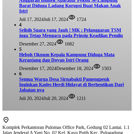
Anggaran Bimtek Aparatur Pekon Se-Lampung
Barat Diduga Ladang Korupsi Buat Makan Anak
Istri
Juli 17, 2024
Juli 17, 2024
1724
4
Selisih Suara yang Jauh ! MK : Pelanggaran TSM
juga Tetap Mengacu pada Prinsip Keadilan Pemilu
Desember 27, 2024
1682
5
Heboh Oknum Kepala Kampung Diduga Mata
Keranjang dan Doyan Istri Orang
Desember 17, 2024
Desember 18, 2024
1503
6
Semua Warga Desa Sirnabakti Pamengpeuk
Inginkan Kades Herdi Hidayat di Berhentikan Dari
Jabatan nya
Juli 20, 2024
Juli 20, 2024
1211
Komplek Perkantoran Pulomas Office Park, Gedung 02 Lantai. 1.1
Jalan Jenderal A Yani No. 02 Kel. Kayu Putih Kec. Pulogadung