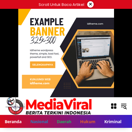
Langsung
×
Scroll Untuk Baca Artikel
ke
konten
Beranda
Nasional
Daerah
Hukum
Kriminal