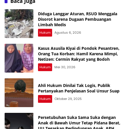
Baca Juga
Kejati Turun, Tapi Bungkam!
Diduga Langgar Aturan, RSUD Menggala
Disorot karena Dugaan Pembuangan
Limbah Medis
Hukum
Agustus 6, 2026
Kasus Asusila Kiyai di Pondok Pesantren,
Orang Tua Korban: Hamil Karena Mimpi,
Netizen: Cermin Rakyat yang Bodoh
Hukum
Mei 30, 2026
Ahli Hukum Dinilai Tak Logis, Publik
Pertanyakan Penjelasan Soal Unsur Suap
Hukum
Oktober 29, 2025
Persetubuhan Suka Sama Suka dengan
Anak di Bawah Umur Tetap Pidana Berat,
UU Tegaskan Perlindungan Anak, APH