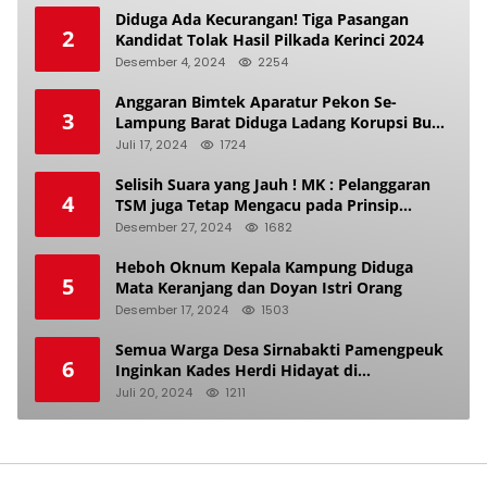
Diduga Ada Kecurangan! Tiga Pasangan
2
Kandidat Tolak Hasil Pilkada Kerinci 2024
Desember 4, 2024
2254
Anggaran Bimtek Aparatur Pekon Se-
3
Lampung Barat Diduga Ladang Korupsi Buat
Makan Anak Istri
Juli 17, 2024
1724
Selisih Suara yang Jauh ! MK : Pelanggaran
4
TSM juga Tetap Mengacu pada Prinsip
Keadilan Pemilu
Desember 27, 2024
1682
Heboh Oknum Kepala Kampung Diduga
5
Mata Keranjang dan Doyan Istri Orang
Desember 17, 2024
1503
Semua Warga Desa Sirnabakti Pamengpeuk
6
Inginkan Kades Herdi Hidayat di
Berhentikan Dari Jabatan nya
Juli 20, 2024
1211