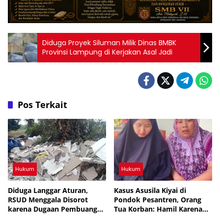
Diduga Proyek Siluman Milik Dinas BMBK
Provinsi Lampung di Kerjakan Asal Jadi
Pos Terkait
Hukum
Hukum
Diduga Langgar Aturan,
Kasus Asusila Kiyai di
RSUD Menggala Disorot
Pondok Pesantren, Orang
karena Dugaan Pembuangan
Tua Korban: Hamil Karena
Limbah Medis
Mimpi, Netizen: Cermin