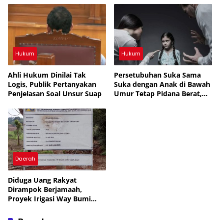
Rakyat yang Bodoh
Hukum
Hukum
Ahli Hukum Dinilai Tak
Persetubuhan Suka Sama
Logis, Publik Pertanyakan
Suka dengan Anak di Bawah
Penjelasan Soal Unsur Suap
Umur Tetap Pidana Berat,
UU Tegaskan Perlindungan
Anak, APH Lampura Diminta
Tegas, Banyak yang Belum
Diungkap, Periksa Semua
SMA, Banyak yang Jual Diri
Daerah
Diduga Uang Rakyat
Dirampok Berjamaah,
Proyek Irigasi Way Bumi
Agung Lampung Utara
Rp12,8 M Disorot Publik —