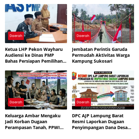
Hidup untuk Tingkatkan
Pengelolaan Sampah
Daerah
Daerah
Ketua LHP Pekon Wayharu
Jembatan Perintis Garuda
Audiensi ke Dinas PMP
Permudah Aktivitas Warga
Bahas Persiapan Pemilihan
Kampung Sukosari
PAW
Daerah
Daerah
Keluarga Ambar Mengaku
DPC AJP Lampung Barat
Jadi Korban Dugaan
Resmi Laporkan Dugaan
Perampasan Tanah, PPWI
Penyimpangan Dana Desa
Minta Kasus Diusut Tuntas
Pekon Trimulyo ke