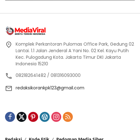
Komplek Perkantoran Pulomas Office Park, Gedung 02
Lantai. 1.1 Jalan Jenderal A Yani No. 02 Kel. Kayu Putih
Kec. Pulogadung Kota. Jakarta Timur DKI Jakarta
Indonesia 15210
082182641482 / 081316093000
redaksikorankpk123@gmail.com
Redaksi
Kode Etik
Pedoman Media Siber