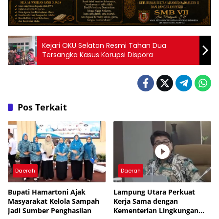
Kejari OKU Selatan Resmi Tahan Dua
Tersangka Kasus Korupsi Dispora
Pos Terkait
Daerah
Daerah
Bupati Hamartoni Ajak
Lampung Utara Perkuat
Masyarakat Kelola Sampah
Kerja Sama dengan
Jadi Sumber Penghasilan
Kementerian Lingkungan