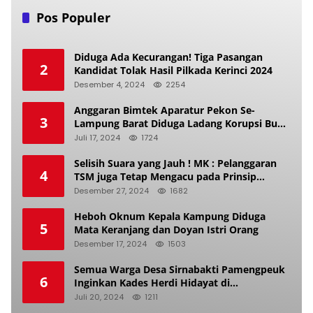
Pos Populer
Diduga Ada Kecurangan! Tiga Pasangan
2
Kandidat Tolak Hasil Pilkada Kerinci 2024
Desember 4, 2024
2254
Anggaran Bimtek Aparatur Pekon Se-
3
Lampung Barat Diduga Ladang Korupsi Buat
Makan Anak Istri
Juli 17, 2024
1724
Selisih Suara yang Jauh ! MK : Pelanggaran
4
TSM juga Tetap Mengacu pada Prinsip
Keadilan Pemilu
Desember 27, 2024
1682
Heboh Oknum Kepala Kampung Diduga
5
Mata Keranjang dan Doyan Istri Orang
Desember 17, 2024
1503
Semua Warga Desa Sirnabakti Pamengpeuk
6
Inginkan Kades Herdi Hidayat di
Berhentikan Dari Jabatan nya
Juli 20, 2024
1211