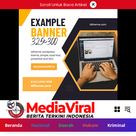
Langsung
×
Scroll Untuk Baca Artikel
ke
konten
Beranda
Nasional
Daerah
Hukum
Kriminal