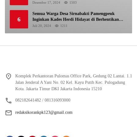
Desember 17, 2024
1503
Semua Warga Desa Sirnabakti Pamengpeuk
6
Inginkan Kades Herdi Hidayat di Berhentikan
Dari Jabatan nya
Juli 20, 2024
1211
Komplek Perkantoran Pulomas Office Park, Gedung 02 Lantai. 1.1
Jalan Jenderal A Yani No. 02 Kel. Kayu Putih Kec. Pulogadung
Kota. Jakarta Timur DKI Jakarta Indonesia 15210
082182641482 / 081316093000
redaksikorankpk123@gmail.com