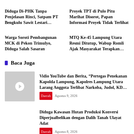
Utara Larang Anggota Terlibat
Tanah Ulayat Adat
Narkoba, Judol, KDRT dan
Diduga Di-PHK Tanpa
Proyek TPT di Pulo Pitu
Perselingkuhan”
Penjelasan Rinci, Satpam PT
Marihat Disorot, Papan
Bengkulu Sawit Lestari
Informasi Proyek Tidak Terlihat
Daerah
Daerah
Mengadu ke Disnaker
Warga Soroti Pembangunan
MTQ Ke-45 Lampung Utara
MCK di Pekon Trimulyo,
Resmi Ditutup, Wabup Romli
Diduga Salah Sasaran
Ajak Masyarakat Terapkan
Nilai-Nilai Al-Qur’an
Baca Juga
Vidio YouTube dan Berita, “Pertegas Penekanan
Kapolda Lampung, Kapolres Lampung Utara
Larang Anggota Terlibat Narkoba, Judol, KDRT
dan Perselingkuhan”
Daerah
Agustus 9, 2026
Diduga Kawasan Hutan Produksi Konversi
Diperjualbelikan dengan Dalih Tanah Ulayat
Adat
Daerah
Agustus 8, 2026