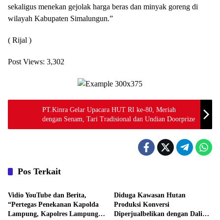
sekaligus menekan gejolak harga beras dan minyak goreng di
wilayah Kabupaten Simalungun.”
( Rijal )
Post Views:
3,302
PT.Kinra Gelar Upacara HUT RI ke-80, Meriah
dengan Senam, Tari Tradisional dan Undian Doorprize
Pos Terkait
Daerah
Daerah
Vidio YouTube dan Berita,
Diduga Kawasan Hutan
“Pertegas Penekanan Kapolda
Produksi Konversi
Lampung, Kapolres Lampung
Diperjualbelikan dengan Dalih
Daerah
Daerah