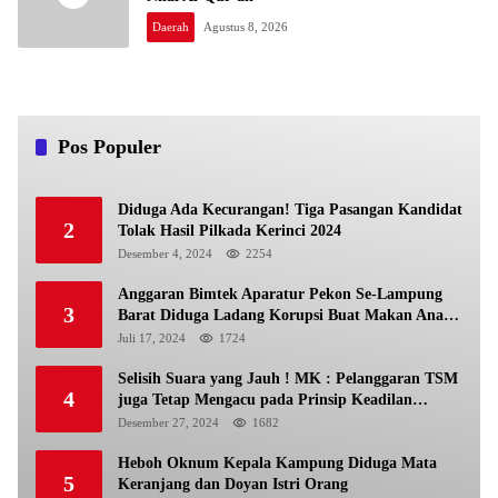
Daerah
Agustus 8, 2026
Pos Populer
Diduga Ada Kecurangan! Tiga Pasangan Kandidat
2
Tolak Hasil Pilkada Kerinci 2024
Desember 4, 2024
2254
Anggaran Bimtek Aparatur Pekon Se-Lampung
3
Barat Diduga Ladang Korupsi Buat Makan Anak
Istri
Juli 17, 2024
1724
Selisih Suara yang Jauh ! MK : Pelanggaran TSM
4
juga Tetap Mengacu pada Prinsip Keadilan
Pemilu
Desember 27, 2024
1682
Heboh Oknum Kepala Kampung Diduga Mata
5
Keranjang dan Doyan Istri Orang