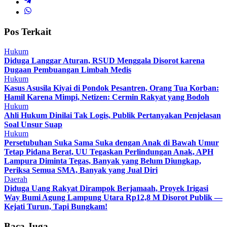
Pos Terkait
Hukum
Diduga Langgar Aturan, RSUD Menggala Disorot karena
Dugaan Pembuangan Limbah Medis
Hukum
Kasus Asusila Kiyai di Pondok Pesantren, Orang Tua Korban:
Hamil Karena Mimpi, Netizen: Cermin Rakyat yang Bodoh
Hukum
Ahli Hukum Dinilai Tak Logis, Publik Pertanyakan Penjelasan
Soal Unsur Suap
Hukum
Persetubuhan Suka Sama Suka dengan Anak di Bawah Umur
Tetap Pidana Berat, UU Tegaskan Perlindungan Anak, APH
Lampura Diminta Tegas, Banyak yang Belum Diungkap,
Periksa Semua SMA, Banyak yang Jual Diri
Daerah
Diduga Uang Rakyat Dirampok Berjamaah, Proyek Irigasi
Way Bumi Agung Lampung Utara Rp12,8 M Disorot Publik —
Kejati Turun, Tapi Bungkam!
Baca Juga