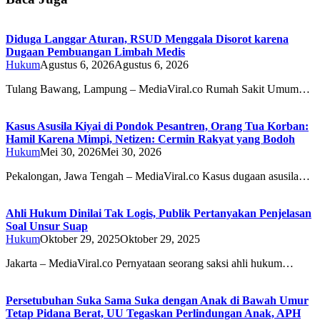
Diduga Langgar Aturan, RSUD Menggala Disorot karena
Dugaan Pembuangan Limbah Medis
Hukum
Agustus 6, 2026
Agustus 6, 2026
Tulang Bawang, Lampung – MediaViral.co Rumah Sakit Umum…
Kasus Asusila Kiyai di Pondok Pesantren, Orang Tua Korban:
Hamil Karena Mimpi, Netizen: Cermin Rakyat yang Bodoh
Hukum
Mei 30, 2026
Mei 30, 2026
Pekalongan, Jawa Tengah – MediaViral.co Kasus dugaan asusila…
Ahli Hukum Dinilai Tak Logis, Publik Pertanyakan Penjelasan
Soal Unsur Suap
Hukum
Oktober 29, 2025
Oktober 29, 2025
Jakarta – MediaViral.co Pernyataan seorang saksi ahli hukum…
Persetubuhan Suka Sama Suka dengan Anak di Bawah Umur
Tetap Pidana Berat, UU Tegaskan Perlindungan Anak, APH