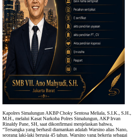
Kapolres Simalungun AKBP Choky Sentosa Meliala, S.I.K., S.H.,
M.H., melalui Kasat Narkoba Polres Simalungun, AKP Irvan
Rinaldy Pane, SH, saat dikonfirmasi menjelaskan bahwa,
“Tersangka yang berhasil diamankan adalah Warsino alias Nano,
seorang laki-laki berusia 45 tahun. Warsino yang bekerja sebagai