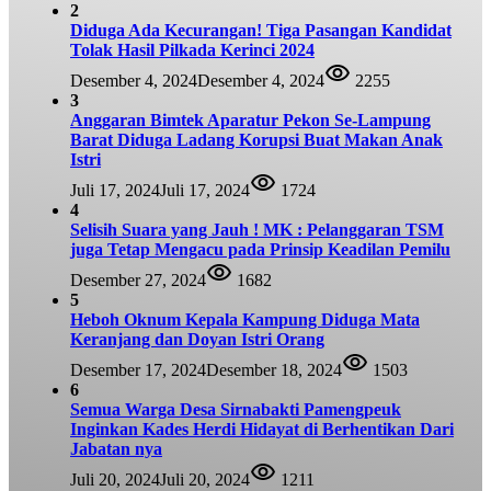
2
Diduga Ada Kecurangan! Tiga Pasangan Kandidat
Tolak Hasil Pilkada Kerinci 2024
Desember 4, 2024
Desember 4, 2024
2255
3
Anggaran Bimtek Aparatur Pekon Se-Lampung
Barat Diduga Ladang Korupsi Buat Makan Anak
Istri
Juli 17, 2024
Juli 17, 2024
1724
4
Selisih Suara yang Jauh ! MK : Pelanggaran TSM
juga Tetap Mengacu pada Prinsip Keadilan Pemilu
Desember 27, 2024
1682
5
Heboh Oknum Kepala Kampung Diduga Mata
Keranjang dan Doyan Istri Orang
Desember 17, 2024
Desember 18, 2024
1503
6
Semua Warga Desa Sirnabakti Pamengpeuk
Inginkan Kades Herdi Hidayat di Berhentikan Dari
Jabatan nya
Juli 20, 2024
Juli 20, 2024
1211