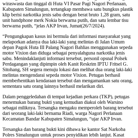
wiraswasta dan tinggal di Huta VI Pasar Pagi Nagori Perlanaan,
Kabupaten Simalungun, tertangkap membawa satu bungkus plastik
klip berisi narkotika jenis sabu dengan berat bruto 1,28 gram, satu
unit handphone merk Nokia berwarna putih, dan satu lembar tisu
berwarna putih, “jelas AKP Irvan, Jumat(26/7/2024).
“Pengungkapan kasus ini bermula dari informasi masyarakat yang
melaporkan adanya dua laki-laki yang melintas di Jalan Umum
depan Pagok Huta III Palang Nagori Bahlias menggunakan sepeda
motor Vixion dan diduga sebagai penyalahguna narkotika jenis
sabu. Menindaklanjuti informasi tersebut, personil opsnal Polsek
Perdagangan yang dipimpin oleh Kanit Reskrim IPTU Fritsel G.
Sitohang, SH segera menuju lokasi dan melihat dua orang laki-laki
melintas mengendarai sepeda motor Vixion. Petugas berhasil
memberhentikan kendaraan tersebut dan mengamankan satu orang,
sementara satu orang lainnya berhasil melarikan diri.
Dalam penggeledahan di tempat kejadian perkara (TKP), petugas
menemukan barang bukti yang kemudian diakui oleh Warsino
sebagai miliknya. Tersangka mengaku memperoleh barang tersebut
dari seorang laki-laki bernama Riadi, warga Nagori Perlanaan
Kecamatan Bandar Kabupaten Simalungun, “ujar AKP Irvan.
Tersangka dan barang bukti kini dibawa ke kantor Sat Narkoba
Polres Simalungun untuk proses penyidikan lebih lanjut. Kasat