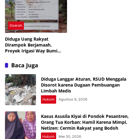
Tegas, Banyak yang Belum
Diungkap, Periksa Semua
SMA, Banyak yang Jual Diri
Daerah
Diduga Uang Rakyat
Dirampok Berjamaah,
Proyek Irigasi Way Bumi
Agung Lampung Utara
Rp12,8 M Disorot Publik —
Baca Juga
Kejati Turun, Tapi Bungkam!
Diduga Langgar Aturan, RSUD Menggala
Disorot karena Dugaan Pembuangan
Limbah Medis
Hukum
Agustus 6, 2026
Kasus Asusila Kiyai di Pondok Pesantren,
Orang Tua Korban: Hamil Karena Mimpi,
Netizen: Cermin Rakyat yang Bodoh
Hukum
Mei 30, 2026