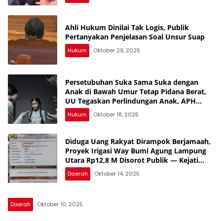
Ahli Hukum Dinilai Tak Logis, Publik
Pertanyakan Penjelasan Soal Unsur Suap
Hukum
Oktober 29, 2025
Persetubuhan Suka Sama Suka dengan
Anak di Bawah Umur Tetap Pidana Berat,
UU Tegaskan Perlindungan Anak, APH
Lampura Diminta Tegas, Banyak yang
Hukum
Oktober 18, 2025
Belum Diungkap, Periksa Semua SMA,
Banyak yang Jual Diri
Diduga Uang Rakyat Dirampok Berjamaah,
Proyek Irigasi Way Bumi Agung Lampung
Utara Rp12,8 M Disorot Publik — Kejati
Turun, Tapi Bungkam!
Daerah
Oktober 14, 2025
Daerah
Oktober 10, 2025