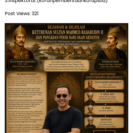
3.Inspektorat.(koranpemberitaankorupsi.id)
Post Views:
321