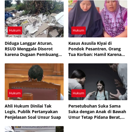
Hukum
Hukum
Diduga Langgar Aturan,
Kasus Asusila Kiyai di
RSUD Menggala Disorot
Pondok Pesantren, Orang
karena Dugaan Pembuangan
Tua Korban: Hamil Karena
Limbah Medis
Mimpi, Netizen: Cermin
Rakyat yang Bodoh
Hukum
Hukum
Ahli Hukum Dinilai Tak
Persetubuhan Suka Sama
Logis, Publik Pertanyakan
Suka dengan Anak di Bawah
Penjelasan Soal Unsur Suap
Umur Tetap Pidana Berat,
UU Tegaskan Perlindungan
Anak, APH Lampura Diminta