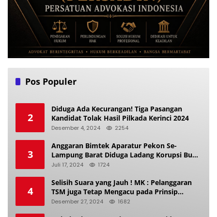
Pos Populer
Diduga Ada Kecurangan! Tiga Pasangan
2
Kandidat Tolak Hasil Pilkada Kerinci 2024
Desember 4, 2024
2254
Anggaran Bimtek Aparatur Pekon Se-
3
Lampung Barat Diduga Ladang Korupsi Buat
Makan Anak Istri
Juli 17, 2024
1724
Selisih Suara yang Jauh ! MK : Pelanggaran
4
TSM juga Tetap Mengacu pada Prinsip
Keadilan Pemilu
Desember 27, 2024
1682