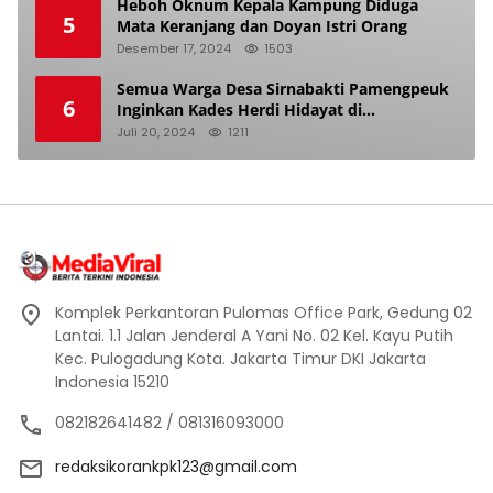
Heboh Oknum Kepala Kampung Diduga
5
Mata Keranjang dan Doyan Istri Orang
Desember 17, 2024
1503
Semua Warga Desa Sirnabakti Pamengpeuk
6
Inginkan Kades Herdi Hidayat di
Berhentikan Dari Jabatan nya
Juli 20, 2024
1211
Komplek Perkantoran Pulomas Office Park, Gedung 02
Lantai. 1.1 Jalan Jenderal A Yani No. 02 Kel. Kayu Putih
Kec. Pulogadung Kota. Jakarta Timur DKI Jakarta
Indonesia 15210
082182641482 / 081316093000
redaksikorankpk123@gmail.com