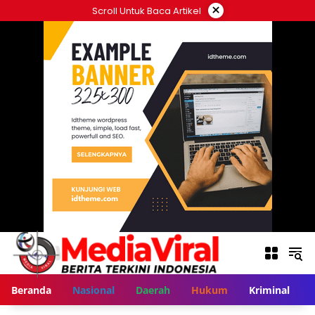
Langsung
×
Scroll Untuk Baca Artikel
ke
konten
Beranda
Nasional
Daerah
Hukum
Kriminal