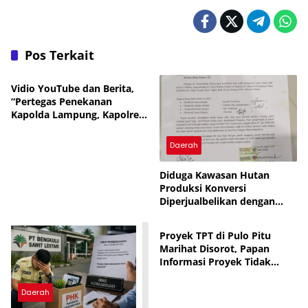
dan Proyek Kurang Volume, Berikut Datanya
Pos Terkait
Daerah
Vidio YouTube dan Berita,
“Pertegas Penekanan
Kapolda Lampung, Kapolres
Lampung Utara Larang
Anggota Terlibat Narkoba,
Daerah
Judol, KDRT dan
Perselingkuhan”
Diduga Kawasan Hutan
Produksi Konversi
Diperjualbelikan dengan
Daerah
Dalih Tanah Ulayat Adat
Proyek TPT di Pulo Pitu
Marihat Disorot, Papan
Informasi Proyek Tidak
Terlihat
Daerah