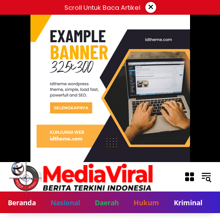
Langsung
×
Scroll Untuk Baca Artikel
ke
konten
Beranda
Nasional
Daerah
Hukum
Kriminal