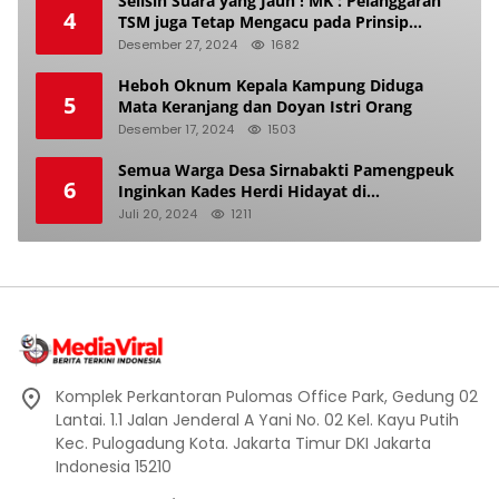
Selisih Suara yang Jauh ! MK : Pelanggaran
4
TSM juga Tetap Mengacu pada Prinsip
Keadilan Pemilu
Desember 27, 2024
1682
Heboh Oknum Kepala Kampung Diduga
5
Mata Keranjang dan Doyan Istri Orang
Desember 17, 2024
1503
Semua Warga Desa Sirnabakti Pamengpeuk
6
Inginkan Kades Herdi Hidayat di
Berhentikan Dari Jabatan nya
Juli 20, 2024
1211
Komplek Perkantoran Pulomas Office Park, Gedung 02
Lantai. 1.1 Jalan Jenderal A Yani No. 02 Kel. Kayu Putih
Kec. Pulogadung Kota. Jakarta Timur DKI Jakarta
Indonesia 15210