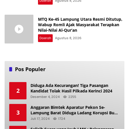
Daerah
Agustus 8, 2026
MTQ Ke-45 Lampung Utara Resmi Ditutup,
Wabup Romli Ajak Masyarakat Terapkan
Nilai-Nilai Al-Qur’an
Daerah
Agustus 8, 2026
Pos Populer
Diduga Ada Kecurangan! Tiga Pasangan
2
Kandidat Tolak Hasil Pilkada Kerinci 2024
Desember 4, 2024
2255
Anggaran Bimtek Aparatur Pekon Se-
3
Lampung Barat Diduga Ladang Korupsi Buat
Makan Anak Istri
Juli 17, 2024
1724