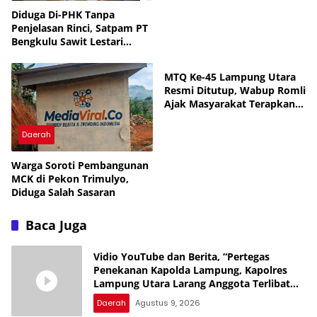
Diduga Di-PHK Tanpa
Penjelasan Rinci, Satpam PT
Bengkulu Sawit Lestari
Daerah
Mengadu ke Disnaker
MTQ Ke-45 Lampung Utara
Resmi Ditutup, Wabup Romli
Ajak Masyarakat Terapkan
Nilai-Nilai Al-Qur’an
Daerah
Warga Soroti Pembangunan
MCK di Pekon Trimulyo,
Diduga Salah Sasaran
Baca Juga
Vidio YouTube dan Berita, “Pertegas
Penekanan Kapolda Lampung, Kapolres
Lampung Utara Larang Anggota Terlibat
Narkoba, Judol, KDRT dan Perselingkuhan”
Daerah
Agustus 9, 2026