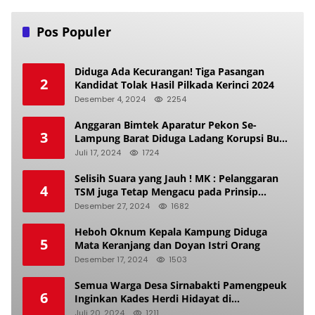
Pos Populer
Diduga Ada Kecurangan! Tiga Pasangan
2
Kandidat Tolak Hasil Pilkada Kerinci 2024
Desember 4, 2024
2254
Anggaran Bimtek Aparatur Pekon Se-
3
Lampung Barat Diduga Ladang Korupsi Buat
Makan Anak Istri
Juli 17, 2024
1724
Selisih Suara yang Jauh ! MK : Pelanggaran
4
TSM juga Tetap Mengacu pada Prinsip
Keadilan Pemilu
Desember 27, 2024
1682
Heboh Oknum Kepala Kampung Diduga
5
Mata Keranjang dan Doyan Istri Orang
Desember 17, 2024
1503
Semua Warga Desa Sirnabakti Pamengpeuk
6
Inginkan Kades Herdi Hidayat di
Berhentikan Dari Jabatan nya
Juli 20, 2024
1211