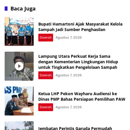
Minta Kasus Diusut Tuntas
Pekon Trimulyo ke
Inspektorat
Baca Juga
Bupati Hamartoni Ajak Masyarakat Kelola
Sampah Jadi Sumber Penghasilan
Daerah
Agustus 7, 2026
Lampung Utara Perkuat Kerja Sama
dengan Kementerian Lingkungan Hidup
untuk Tingkatkan Pengelolaan Sampah
Daerah
Agustus 7, 2026
Ketua LHP Pekon Wayharu Audiensi ke
Dinas PMP Bahas Persiapan Pemilihan PAW
Daerah
Agustus 7, 2026
Jembatan Perintis Garuda Permudah