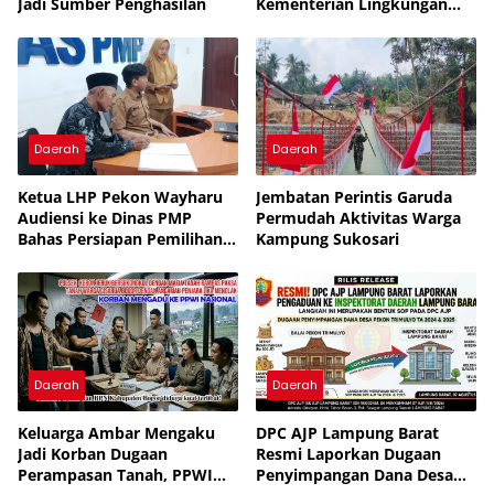
Jadi Sumber Penghasilan
Kementerian Lingkungan
Hidup untuk Tingkatkan
Pengelolaan Sampah
Daerah
Daerah
Ketua LHP Pekon Wayharu
Jembatan Perintis Garuda
Audiensi ke Dinas PMP
Permudah Aktivitas Warga
Bahas Persiapan Pemilihan
Kampung Sukosari
PAW
Daerah
Daerah
Keluarga Ambar Mengaku
DPC AJP Lampung Barat
Jadi Korban Dugaan
Resmi Laporkan Dugaan
Perampasan Tanah, PPWI
Penyimpangan Dana Desa