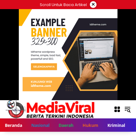
Langsung
×
Scroll Untuk Baca Artikel
ke
konten
Beranda
Nasional
Daerah
Hukum
Kriminal