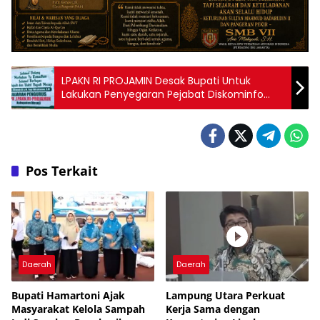
LPAKN RI PROJAMIN Desak Bupati Untuk
Lakukan Penyegaran Pejabat Diskominfo
Mesuji
Pos Terkait
Daerah
Daerah
Bupati Hamartoni Ajak
Lampung Utara Perkuat
Masyarakat Kelola Sampah
Kerja Sama dengan