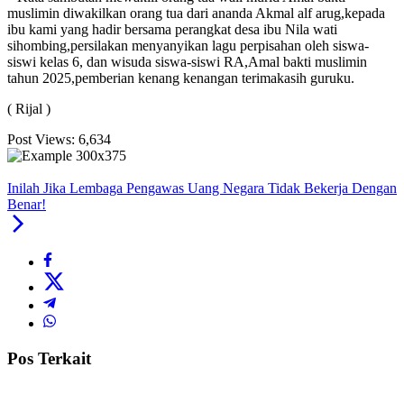
muslimin diwakilkan orang tua dari ananda Akmal alf arug,kepada
ibu kami yang hadir bersama perangkat desa ibu Nila wati
sihombing,persilakan menyanyikan lagu perpisahan oleh siswa-
siswi kelas 6, dan wisuda siswa-siswi RA,Amal bakti muslimin
tahun 2025,pemberian kenang kenangan terimakasih guruku.
( Rijal )
Post Views:
6,634
Inilah Jika Lembaga Pengawas Uang Negara Tidak Bekerja Dengan
Benar!
Pos Terkait