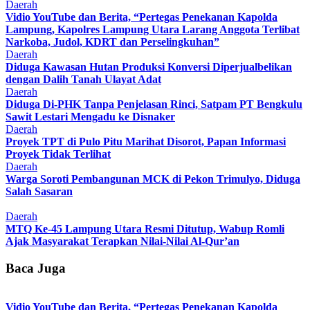
Daerah
Vidio YouTube dan Berita, “Pertegas Penekanan Kapolda
Lampung, Kapolres Lampung Utara Larang Anggota Terlibat
Narkoba, Judol, KDRT dan Perselingkuhan”
Daerah
Diduga Kawasan Hutan Produksi Konversi Diperjualbelikan
dengan Dalih Tanah Ulayat Adat
Daerah
Diduga Di-PHK Tanpa Penjelasan Rinci, Satpam PT Bengkulu
Sawit Lestari Mengadu ke Disnaker
Daerah
Proyek TPT di Pulo Pitu Marihat Disorot, Papan Informasi
Proyek Tidak Terlihat
Daerah
Warga Soroti Pembangunan MCK di Pekon Trimulyo, Diduga
Salah Sasaran
Daerah
MTQ Ke-45 Lampung Utara Resmi Ditutup, Wabup Romli
Ajak Masyarakat Terapkan Nilai-Nilai Al-Qur’an
Baca Juga
Vidio YouTube dan Berita, “Pertegas Penekanan Kapolda