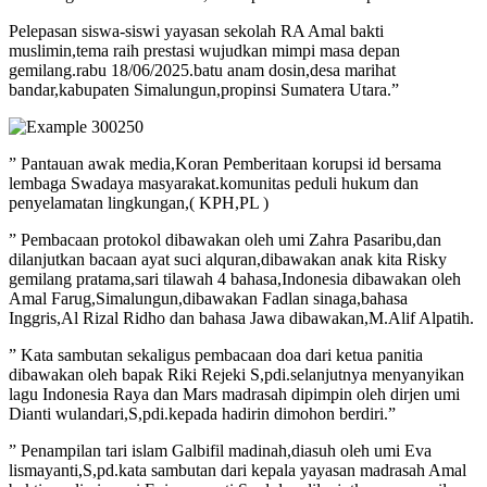
Pelepasan siswa-siswi yayasan sekolah RA Amal bakti
muslimin,tema raih prestasi wujudkan mimpi masa depan
gemilang.rabu 18/06/2025.batu anam dosin,desa marihat
bandar,kabupaten Simalungun,propinsi Sumatera Utara.”
” Pantauan awak media,Koran Pemberitaan korupsi id bersama
lembaga Swadaya masyarakat.komunitas peduli hukum dan
penyelamatan lingkungan,( KPH,PL )
” Pembacaan protokol dibawakan oleh umi Zahra Pasaribu,dan
dilanjutkan bacaan ayat suci alquran,dibawakan anak kita Risky
gemilang pratama,sari tilawah 4 bahasa,Indonesia dibawakan oleh
Amal Farug,Simalungun,dibawakan Fadlan sinaga,bahasa
Inggris,Al Rizal Ridho dan bahasa Jawa dibawakan,M.Alif Alpatih.
” Kata sambutan sekaligus pembacaan doa dari ketua panitia
dibawakan oleh bapak Riki Rejeki S,pdi.selanjutnya menyanyikan
lagu Indonesia Raya dan Mars madrasah dipimpin oleh dirjen umi
Dianti wulandari,S,pdi.kepada hadirin dimohon berdiri.”
” Penampilan tari islam Galbifil madinah,diasuh oleh umi Eva
lismayanti,S,pd.kata sambutan dari kepala yayasan madrasah Amal