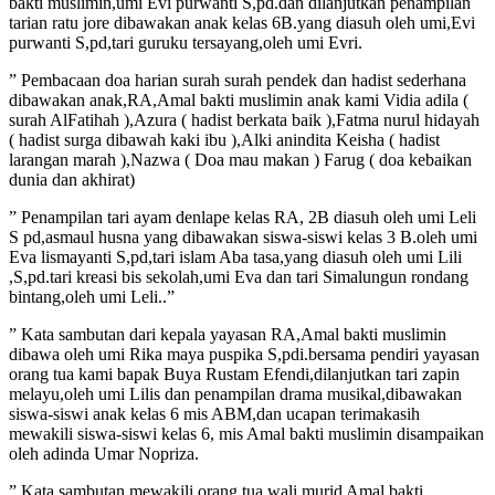
bakti muslimin,umi Evi purwanti S,pd.dan dilanjutkan penampilan
tarian ratu jore dibawakan anak kelas 6B.yang diasuh oleh umi,Evi
purwanti S,pd,tari guruku tersayang,oleh umi Evri.
” Pembacaan doa harian surah surah pendek dan hadist sederhana
dibawakan anak,RA,Amal bakti muslimin anak kami Vidia adila (
surah AlFatihah ),Azura ( hadist berkata baik ),Fatma nurul hidayah
( hadist surga dibawah kaki ibu ),Alki anindita Keisha ( hadist
larangan marah ),Nazwa ( Doa mau makan ) Farug ( doa kebaikan
dunia dan akhirat)
” Penampilan tari ayam denlape kelas RA, 2B diasuh oleh umi Leli
S pd,asmaul husna yang dibawakan siswa-siswi kelas 3 B.oleh umi
Eva lismayanti S,pd,tari islam Aba tasa,yang diasuh oleh umi Lili
,S,pd.tari kreasi bis sekolah,umi Eva dan tari Simalungun rondang
bintang,oleh umi Leli..”
” Kata sambutan dari kepala yayasan RA,Amal bakti muslimin
dibawa oleh umi Rika maya puspika S,pdi.bersama pendiri yayasan
orang tua kami bapak Buya Rustam Efendi,dilanjutkan tari zapin
melayu,oleh umi Lilis dan penampilan drama musikal,dibawakan
siswa-siswi anak kelas 6 mis ABM,dan ucapan terimakasih
mewakili siswa-siswi kelas 6, mis Amal bakti muslimin disampaikan
oleh adinda Umar Nopriza.
” Kata sambutan mewakili orang tua wali murid Amal bakti