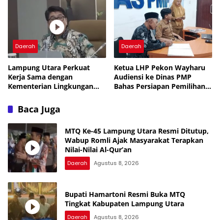
Daerah
Daerah
Lampung Utara Perkuat
Ketua LHP Pekon Wayharu
Kerja Sama dengan
Audiensi ke Dinas PMP
Kementerian Lingkungan
Bahas Persiapan Pemilihan
Hidup untuk Tingkatkan
PAW
Pengelolaan Sampah
Baca Juga
MTQ Ke-45 Lampung Utara Resmi Ditutup,
Wabup Romli Ajak Masyarakat Terapkan
Nilai-Nilai Al-Qur’an
Daerah
Agustus 8, 2026
Bupati Hamartoni Resmi Buka MTQ
Tingkat Kabupaten Lampung Utara
Daerah
Agustus 8, 2026