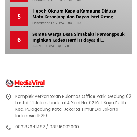
Heboh Oknum Kepala Kampung Diduga
5
Mata Keranjang dan Doyan Istri Orang
Desember 17, 2024
1503
Semua Warga Desa Sirnabakti Pamengpeuk
6
Inginkan Kades Herdi Hidayat di
Berhentikan Dari Jabatan nya
Juli 20, 2024
1211
Komplek Perkantoran Pulomas Office Park, Gedung 02
Lantai. 1.1 Jalan Jenderal A Yani No. 02 Kel. Kayu Putih
Kec. Pulogadung Kota. Jakarta Timur DKI Jakarta
Indonesia 15210
082182641482 / 081316093000