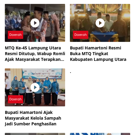
Daerah
Daerah
MTQ Ke-45 Lampung Utara
Bupati Hamartoni Resmi
Resmi Ditutup, Wabup Romli
Buka MTQ Tingkat
Ajak Masyarakat Terapkan
Kabupaten Lampung Utara
Nilai-Nilai Al-Qur’an
.
Daerah
Bupati Hamartoni Ajak
Masyarakat Kelola Sampah
Jadi Sumber Penghasilan