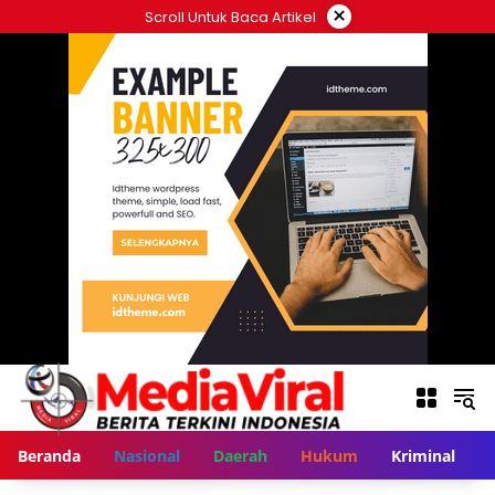
Langsung
×
Scroll Untuk Baca Artikel
ke
konten
Beranda
Nasional
Daerah
Hukum
Kriminal