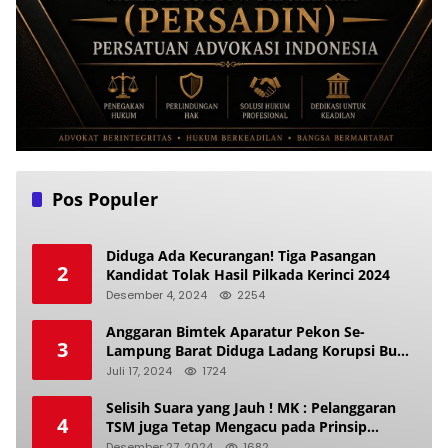
Pos Populer
Diduga Ada Kecurangan! Tiga Pasangan
2
Kandidat Tolak Hasil Pilkada Kerinci 2024
Desember 4, 2024
2254
Anggaran Bimtek Aparatur Pekon Se-
3
Lampung Barat Diduga Ladang Korupsi Buat
Makan Anak Istri
Juli 17, 2024
1724
Selisih Suara yang Jauh ! MK : Pelanggaran
4
TSM juga Tetap Mengacu pada Prinsip
Keadilan Pemilu
Desember 27, 2024
1682