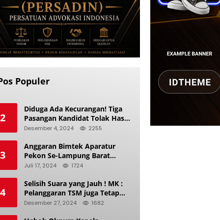
Pos Populer
Diduga Ada Kecurangan! Tiga
2
Pasangan Kandidat Tolak Hasil
Pilkada Kerinci 2024
Desember 4, 2024
2255
Anggaran Bimtek Aparatur
3
Pekon Se-Lampung Barat
Diduga Ladang Korupsi Buat
Juli 17, 2024
1724
Makan Anak Istri
Selisih Suara yang Jauh ! MK :
4
Pelanggaran TSM juga Tetap
Mengacu pada Prinsip Keadilan
Desember 27, 2024
1682
Pemilu