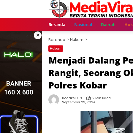
Langsung
ke
konten
Beranda
Nasional
Daerah
Hu
×
Beranda
Hukum
Hukum
Menjadi Dalang Pe
Rangit, Seorang 
Polres Kobar
Redaksi KPK
2 Min Baca
September 29, 2024