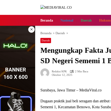
Langsung
ke
konten
Beranda
Nasional
Daerah
Hukum
×
Beranda
Daerah
Daerah
Mengungkap Fakta Jua
SD Negeri Sememi 1 
Redaksi KPK
2 Min Baca
Oktober 12, 2025
Surabaya, Jawa Timur – MediaViral.co
Dugaan praktik jual beli seragam dan atribut 
Sememi 1, Kecamatan Benowo, Kota Surabay