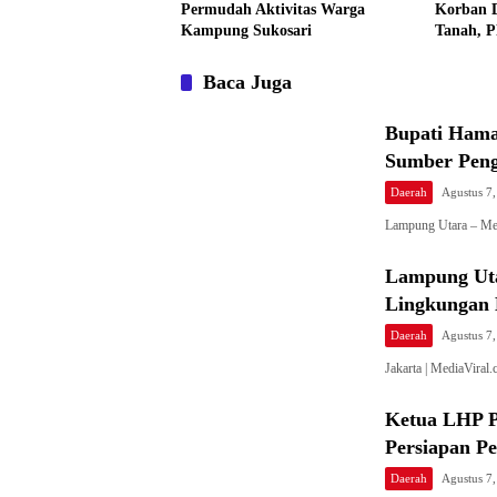
Permudah Aktivitas Warga
Korban 
Kampung Sukosari
Tanah, P
Tuntas
Baca Juga
Bupati Hama
Sumber Peng
Daerah
Agustus 7
Lampung Utara – Me
Lampung Uta
Lingkungan 
Daerah
Agustus 7
Jakarta | MediaVira
Ketua LHP P
Persiapan P
Daerah
Agustus 7