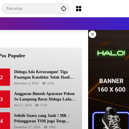
×
Pos Populer
Diduga Ada Kecurangan! Tiga
2
Pasangan Kandidat Tolak Hasil
Pilkada Kerinci 2024
Desember 4, 2024
2254
Anggaran Bimtek Aparatur Pekon
3
Se-Lampung Barat Diduga Ladang
Korupsi Buat Makan Anak Istri
Juli 17, 2024
1724
Selisih Suara yang Jauh ! MK :
4
Pelanggaran TSM juga Tetap
Mengacu pada Prinsip Keadilan
Desember 27, 2024
1682