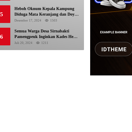
Pemilu
Heboh Oknum Kepala Kampung
5
Diduga Mata Keranjang dan Doyan
Istri Orang
Desember 17, 2024
1503
Semua Warga Desa Sirnabakti
6
Pamengpeuk Inginkan Kades Herdi
Hidayat di Berhentikan Dari
Juli 20, 2024
1211
Jabatan nya