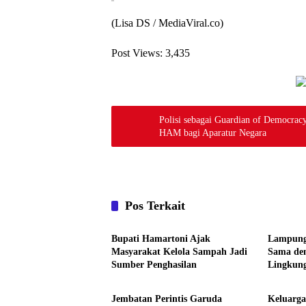
(Lisa DS / MediaViral.co)
Post Views:
3,435
Polisi sebagai Guardian of Democra
HAM bagi Aparatur Negara
Pos Terkait
Daerah
Daerah
Bupati Hamartoni Ajak
Lampung
Masyarakat Kelola Sampah Jadi
Sama de
Sumber Penghasilan
Lingkun
Daerah
Daerah
Tingkat
Jembatan Perintis Garuda
Keluarg