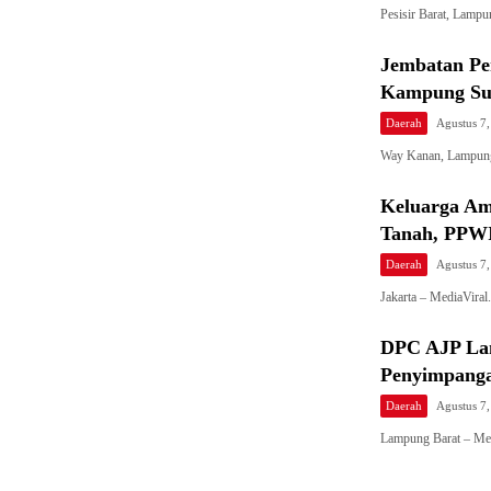
Pesisir Barat, Lam
Jembatan Pe
Kampung Su
Daerah
Agustus 7
Way Kanan, Lampung
Keluarga A
Tanah, PPWI
Daerah
Agustus 7
Jakarta – MediaVira
DPC AJP La
Penyimpanga
Daerah
Agustus 7
Lampung Barat – Me