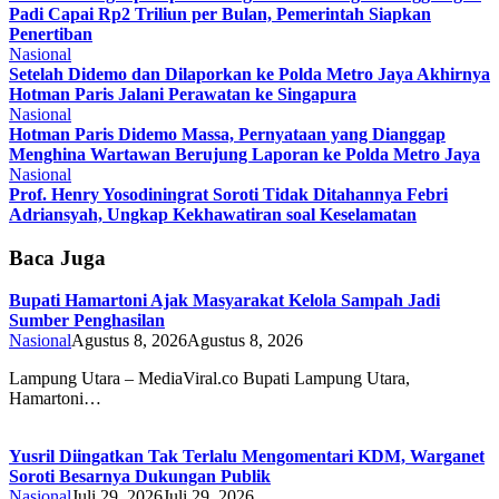
Padi Capai Rp2 Triliun per Bulan, Pemerintah Siapkan
Penertiban
Nasional
Setelah Didemo dan Dilaporkan ke Polda Metro Jaya Akhirnya
Hotman Paris Jalani Perawatan ke Singapura
Nasional
Hotman Paris Didemo Massa, Pernyataan yang Dianggap
Menghina Wartawan Berujung Laporan ke Polda Metro Jaya
Nasional
Prof. Henry Yosodiningrat Soroti Tidak Ditahannya Febri
Adriansyah, Ungkap Kekhawatiran soal Keselamatan
Baca Juga
Bupati Hamartoni Ajak Masyarakat Kelola Sampah Jadi
Sumber Penghasilan
Nasional
Agustus 8, 2026
Agustus 8, 2026
Lampung Utara – MediaViral.co Bupati Lampung Utara,
Hamartoni…
Yusril Diingatkan Tak Terlalu Mengomentari KDM, Warganet
Soroti Besarnya Dukungan Publik
Nasional
Juli 29, 2026
Juli 29, 2026