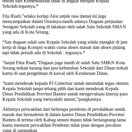
rekom dari Kemendikbud tidak di angkat menjadi Kepala
Sekolah.tegasnya,*
Fita Riadi,”selaku korlap Aksi unjuk rasa damai ini juga
menyampaikan dalam Orasinya.masih adanya Dugaan penjualan
Seragam Sekolah yang di lakukan oleh salah Satu Sekolah SMAN
yang ada di Kota Serang.
“San dugaan salah satu Kepala Sekolah yang selalu mangkir di jam
kerja di duga Korupsi waktu cuma absen masuk dan absen pulang
tapi tidak pernah ada di Sekolah . tegasnya.*
“lanjut Fitra Riadi,”Dugaan juga masih di salah Satu SMKN Kota
Serang terkait barang dan jasa kebutuhan Sekolah dari Dinas terkait
karna di saat pengiriman di kawal oleh Kendaraan Dinas.
“kami mendesak kepada PJ Gubernur untuk menindak tegas oknum
Kepala Sekolah tanpa tebang pilih dan kami mendesak Kepala
Dinas Pendidikan Provinsi Banten untuk mengevaluasi kinerja para
Kepala Sekolah yang menyalahi aturan,”pungkasnya.
Akhirnya perwakilan dari beberapa pendemo di persilahkan untuk
masuk dan beraudensi di dalam kantor Dinas Pendidikan Provinsi
Banten di terima oleh Kabag umum itupun tidak berlangsung lama
karna menurut perwakilan Pendemo tidak puas dengan jawaban
yang di sampaikan