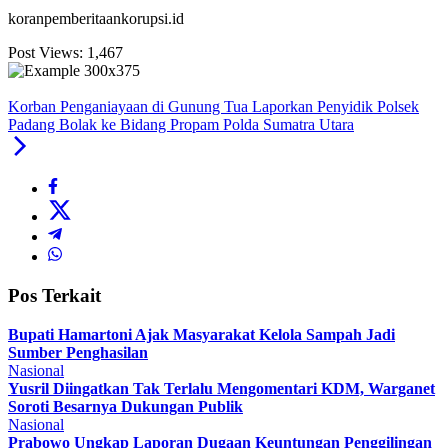
koranpemberitaankorupsi.id
Post Views:
1,467
Korban Penganiayaan di Gunung Tua Laporkan Penyidik Polsek
Padang Bolak ke Bidang Propam Polda Sumatra Utara
Pos Terkait
Bupati Hamartoni Ajak Masyarakat Kelola Sampah Jadi
Sumber Penghasilan
Nasional
Yusril Diingatkan Tak Terlalu Mengomentari KDM, Warganet
Soroti Besarnya Dukungan Publik
Nasional
Prabowo Ungkap Laporan Dugaan Keuntungan Penggilingan