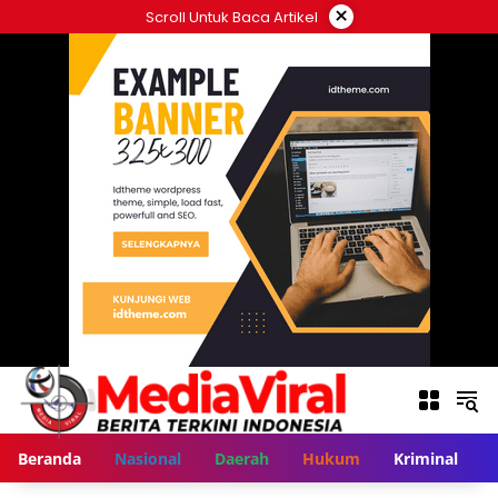
Langsung
×
Scroll Untuk Baca Artikel
ke
konten
Beranda
Nasional
Daerah
Hukum
Kriminal