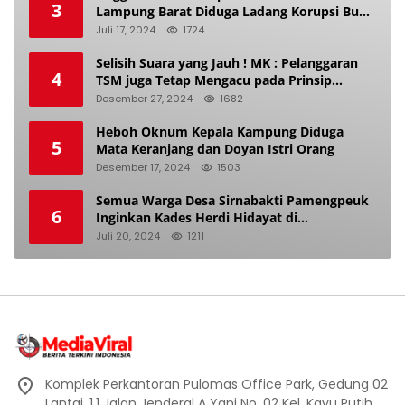
3
Lampung Barat Diduga Ladang Korupsi Buat
Makan Anak Istri
Juli 17, 2024
1724
Selisih Suara yang Jauh ! MK : Pelanggaran
4
TSM juga Tetap Mengacu pada Prinsip
Keadilan Pemilu
Desember 27, 2024
1682
Heboh Oknum Kepala Kampung Diduga
5
Mata Keranjang dan Doyan Istri Orang
Desember 17, 2024
1503
Semua Warga Desa Sirnabakti Pamengpeuk
6
Inginkan Kades Herdi Hidayat di
Berhentikan Dari Jabatan nya
Juli 20, 2024
1211
Komplek Perkantoran Pulomas Office Park, Gedung 02
Lantai. 1.1 Jalan Jenderal A Yani No. 02 Kel. Kayu Putih