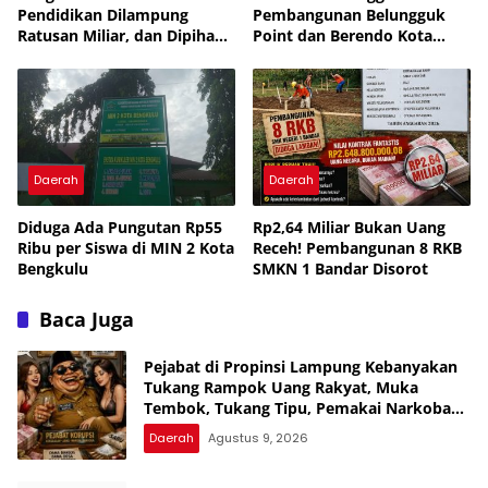
Pendidikan Dilampung
Pembangunan Belungguk
Ratusan Miliar, dan Dipihak
Point dan Berendo Kota
Ketigakan, Masyarakat: KPK
Bengkulu
dan Kejagung Jangan Cukup
Pembinaan, Uang Rakyat
Bukan Warisan Nenek
Moyang
Daerah
Daerah
Diduga Ada Pungutan Rp55
Rp2,64 Miliar Bukan Uang
Ribu per Siswa di MIN 2 Kota
Receh! Pembangunan 8 RKB
Bengkulu
SMKN 1 Bandar Disorot
Baca Juga
Pejabat di Propinsi Lampung Kebanyakan
Tukang Rampok Uang Rakyat, Muka
Tembok, Tukang Tipu, Pemakai Narkoba
dan Tukang Bekacuk
Daerah
Agustus 9, 2026