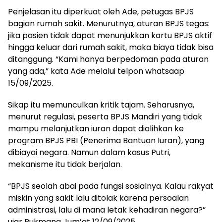
Penjelasan itu diperkuat oleh Ade, petugas BPJS
bagian rumah sakit. Menurutnya, aturan BPJS tegas:
jika pasien tidak dapat menunjukkan kartu BPJS aktif
hingga keluar dari rumah sakit, maka biaya tidak bisa
ditanggung. “Kami hanya berpedoman pada aturan
yang ada,” kata Ade melalui telpon whatsaap
15/09/2025.
Sikap itu memunculkan kritik tajam. Seharusnya,
menurut regulasi, peserta BPJS Mandiri yang tidak
mampu melanjutkan iuran dapat dialihkan ke
program BPJS PBI (Penerima Bantuan Iuran), yang
dibiayai negara. Namun dalam kasus Putri,
mekanisme itu tidak berjalan.
“BPJS seolah abai pada fungsi sosialnya. Kalau rakyat
miskin yang sakit lalu ditolak karena persoalan
administrasi, lalu di mana letak kehadiran negara?”
ujar Rukmana Jum’at 12/09/2025.