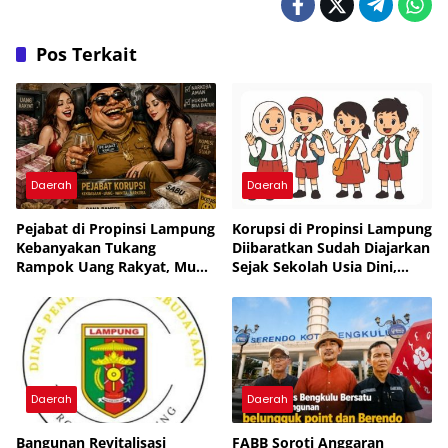
Pos Terkait
Daerah
Daerah
Pejabat di Propinsi Lampung
Korupsi di Propinsi Lampung
Kebanyakan Tukang
Diibaratkan Sudah Diajarkan
Rampok Uang Rakyat, Muka
Sejak Sekolah Usia Dini,
Tembok, Tukang Tipu,
Pejabat Muka Tembok
Pemakai Narkoba dan
Tukang Tipu Rampok Uang
Tukang Bekacuk
Rakyat
Daerah
Daerah
Bangunan Revitalisasi
FABB Soroti Anggaran