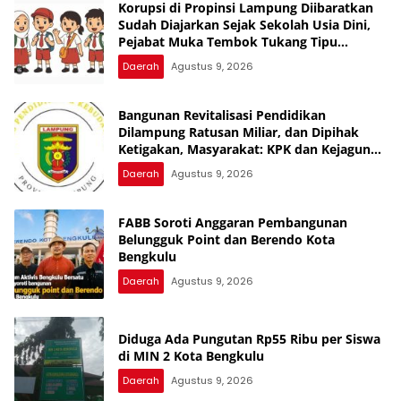
Korupsi di Propinsi Lampung Diibaratkan
Sudah Diajarkan Sejak Sekolah Usia Dini,
Pejabat Muka Tembok Tukang Tipu
Rampok Uang Rakyat
Daerah
Agustus 9, 2026
Bangunan Revitalisasi Pendidikan
Dilampung Ratusan Miliar, dan Dipihak
Ketigakan, Masyarakat: KPK dan Kejagung
Jangan Cukup Pembinaan, Uang Rakyat
Daerah
Agustus 9, 2026
Bukan Warisan Nenek Moyang
FABB Soroti Anggaran Pembangunan
Belungguk Point dan Berendo Kota
Bengkulu
Daerah
Agustus 9, 2026
Diduga Ada Pungutan Rp55 Ribu per Siswa
di MIN 2 Kota Bengkulu
Daerah
Agustus 9, 2026