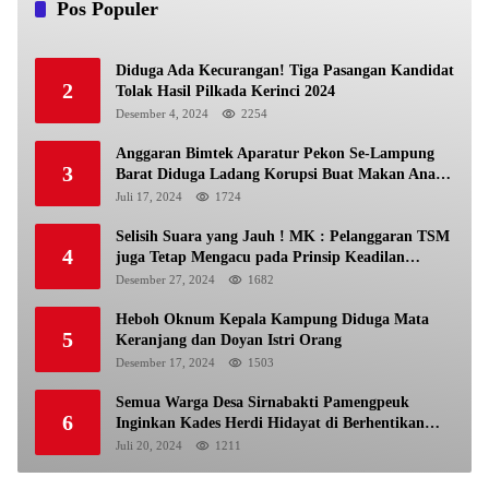
Pos Populer
Diduga Ada Kecurangan! Tiga Pasangan Kandidat
2
Tolak Hasil Pilkada Kerinci 2024
Desember 4, 2024
2254
Anggaran Bimtek Aparatur Pekon Se-Lampung
3
Barat Diduga Ladang Korupsi Buat Makan Anak
Istri
Juli 17, 2024
1724
Selisih Suara yang Jauh ! MK : Pelanggaran TSM
4
juga Tetap Mengacu pada Prinsip Keadilan
Pemilu
Desember 27, 2024
1682
Heboh Oknum Kepala Kampung Diduga Mata
5
Keranjang dan Doyan Istri Orang
Desember 17, 2024
1503
Semua Warga Desa Sirnabakti Pamengpeuk
6
Inginkan Kades Herdi Hidayat di Berhentikan
Dari Jabatan nya
Juli 20, 2024
1211