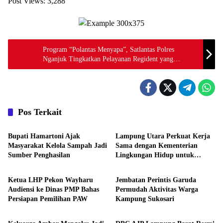
Post Views:
3,288
Program “Polantas Menyapa”, Satlantas Polres
Nganjuk Tingkatkan Pelayanan Regident yang
Humanis
Pos Terkait
Daerah
Daerah
Bupati Hamartoni Ajak
Lampung Utara Perkuat Kerja
Masyarakat Kelola Sampah Jadi
Sama dengan Kementerian
Sumber Penghasilan
Lingkungan Hidup untuk
Daerah
Daerah
Tingkatkan Pengelolaan
Sampah
Ketua LHP Pekon Wayharu
Jembatan Perintis Garuda
Audiensi ke Dinas PMP Bahas
Permudah Aktivitas Warga
Persiapan Pemilihan PAW
Kampung Sukosari
Daerah
Daerah