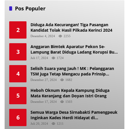
Pos Populer
Diduga Ada Kecurangan! Tiga Pasangan
2
Kandidat Tolak Hasil Pilkada Kerinci 2024
Desember 4, 2024
2255
Anggaran Bimtek Aparatur Pekon Se-
3
Lampung Barat Diduga Ladang Korupsi Buat
Makan Anak Istri
Juli 17, 2024
1724
Selisih Suara yang Jauh ! MK : Pelanggaran
4
TSM juga Tetap Mengacu pada Prinsip
Keadilan Pemilu
Desember 27, 2024
1682
Heboh Oknum Kepala Kampung Diduga
5
Mata Keranjang dan Doyan Istri Orang
Desember 17, 2024
1503
Semua Warga Desa Sirnabakti Pamengpeuk
6
Inginkan Kades Herdi Hidayat di
Berhentikan Dari Jabatan nya
Juli 20, 2024
1211