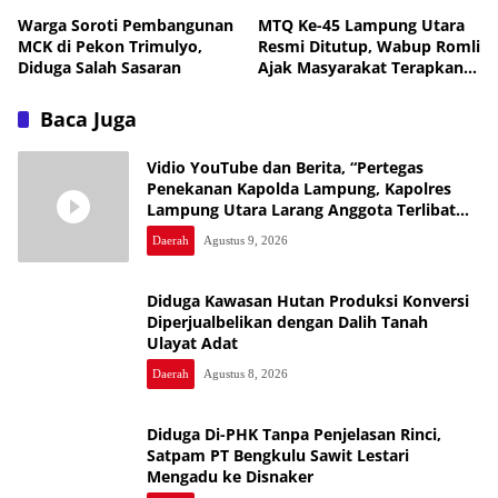
Warga Soroti Pembangunan
MTQ Ke-45 Lampung Utara
MCK di Pekon Trimulyo,
Resmi Ditutup, Wabup Romli
Diduga Salah Sasaran
Ajak Masyarakat Terapkan
Nilai-Nilai Al-Qur’an
Baca Juga
Vidio YouTube dan Berita, “Pertegas
Penekanan Kapolda Lampung, Kapolres
Lampung Utara Larang Anggota Terlibat
Narkoba, Judol, KDRT dan Perselingkuhan”
Daerah
Agustus 9, 2026
Diduga Kawasan Hutan Produksi Konversi
Diperjualbelikan dengan Dalih Tanah
Ulayat Adat
Daerah
Agustus 8, 2026
Diduga Di-PHK Tanpa Penjelasan Rinci,
Satpam PT Bengkulu Sawit Lestari
Mengadu ke Disnaker