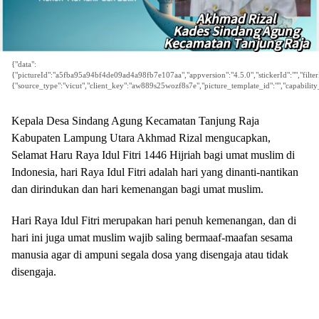
{"data":
{"pictureId":"a5fba95a94bf4de09ad4a98fb7e107aa","appversion":"4.5.0","stickerId":"","filterI
{"source_type":"vicut","client_key":"aw889s25wozf8s7e","picture_template_id":"","capabilit
Kepala Desa Sindang Agung Kecamatan Tanjung Raja
Kabupaten Lampung Utara Akhmad Rizal mengucapkan,
Selamat Haru Raya Idul Fitri 1446 Hijriah bagi umat muslim di
Indonesia, hari Raya Idul Fitri adalah hari yang dinanti-nantikan
dan dirindukan dan hari kemenangan bagi umat muslim.
Hari Raya Idul Fitri merupakan hari penuh kemenangan, dan di
hari ini juga umat muslim wajib saling bermaaf-maafan sesama
manusia agar di ampuni segala dosa yang disengaja atau tidak
disengaja.