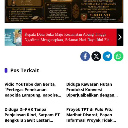
Kepala Desa Suka Maju Kecamatan Abung Tinggi
Ngadiran Mengucapkan, Selamat Hari Raya Idul Fitri
1446 H
Pos Terkait
Daerah
Daerah
Vidio YouTube dan Berita,
Diduga Kawasan Hutan
“Pertegas Penekanan
Produksi Konversi
Kapolda Lampung, Kapolres
Diperjualbelikan dengan
Daerah
Daerah
Lampung Utara Larang
Dalih Tanah Ulayat Adat
Anggota Terlibat Narkoba,
Diduga Di-PHK Tanpa
Proyek TPT di Pulo Pitu
Judol, KDRT dan
Penjelasan Rinci, Satpam PT
Marihat Disorot, Papan
Perselingkuhan”
Bengkulu Sawit Lestari
Informasi Proyek Tidak
Daerah
Daerah
Mengadu ke Disnaker
Terlihat