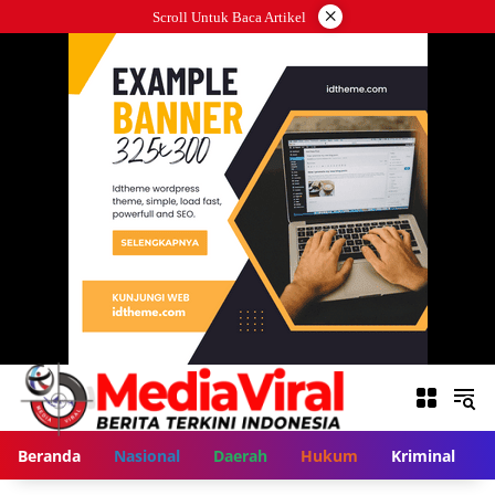
Langsung
×
Scroll Untuk Baca Artikel
ke
konten
Beranda
Nasional
Daerah
Hukum
Kriminal