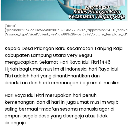
{"data":
{"pictureId":"3b71ca10e51c498280c67878d226c74c","appversion":"4.5.0","stickerId":""
{"source_type":"vicut","client_key":"aw889s25wozf8s7e","picture_template_id":"
Kepala Desa Priangan Baru Kecamatan Tanjung Raja
Kabupaten Lampung Utara Very Begsu
mengucapkan, Selamat Hari Raya Idul Fitri 1446
Hijriah bagi umat muslim di Indonesia, hari Raya Idul
Fitri adalah hari yang dinanti-nantikan dan
dirindukan dan hari kemenangan bagi umat muslim.
Hari Raya Idul Fitri merupakan hari penuh
kemenangan, dan di hari ini juga umat muslim wajib
saling bermaaf-maafan sesama manusia agar di
ampuni segala dosa yang disengaja atau tidak
disengaja.