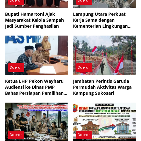
Daerah
Daerah
Bupati Hamartoni Ajak
Lampung Utara Perkuat
Masyarakat Kelola Sampah
Kerja Sama dengan
Jadi Sumber Penghasilan
Kementerian Lingkungan
Hidup untuk Tingkatkan
Pengelolaan Sampah
Daerah
Daerah
Ketua LHP Pekon Wayharu
Jembatan Perintis Garuda
Audiensi ke Dinas PMP
Permudah Aktivitas Warga
Bahas Persiapan Pemilihan
Kampung Sukosari
PAW
Daerah
Daerah