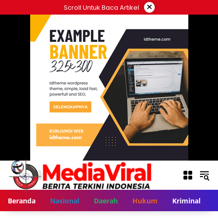
Langsung
×
Scroll Untuk Baca Artikel
ke
konten
Beranda
Nasional
Daerah
Hukum
Kriminal