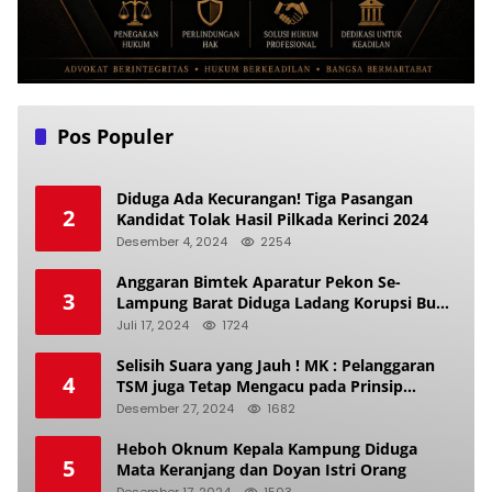
Pos Populer
Diduga Ada Kecurangan! Tiga Pasangan
2
Kandidat Tolak Hasil Pilkada Kerinci 2024
Desember 4, 2024
2254
Anggaran Bimtek Aparatur Pekon Se-
3
Lampung Barat Diduga Ladang Korupsi Buat
Makan Anak Istri
Juli 17, 2024
1724
Selisih Suara yang Jauh ! MK : Pelanggaran
4
TSM juga Tetap Mengacu pada Prinsip
Keadilan Pemilu
Desember 27, 2024
1682
Heboh Oknum Kepala Kampung Diduga
5
Mata Keranjang dan Doyan Istri Orang
Desember 17, 2024
1503