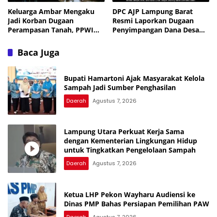
Keluarga Ambar Mengaku
DPC AJP Lampung Barat
Jadi Korban Dugaan
Resmi Laporkan Dugaan
Perampasan Tanah, PPWI
Penyimpangan Dana Desa
Minta Kasus Diusut Tuntas
Pekon Trimulyo ke
Inspektorat
Baca Juga
Bupati Hamartoni Ajak Masyarakat Kelola
Sampah Jadi Sumber Penghasilan
Daerah
Agustus 7, 2026
Lampung Utara Perkuat Kerja Sama
dengan Kementerian Lingkungan Hidup
untuk Tingkatkan Pengelolaan Sampah
Daerah
Agustus 7, 2026
Ketua LHP Pekon Wayharu Audiensi ke
Dinas PMP Bahas Persiapan Pemilihan PAW
Daerah
Agustus 7, 2026