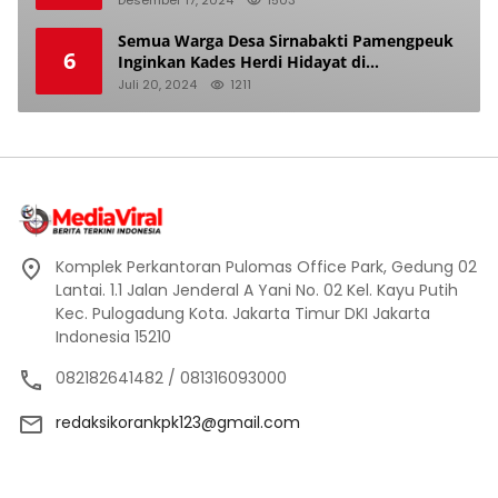
Semua Warga Desa Sirnabakti Pamengpeuk
6
Inginkan Kades Herdi Hidayat di
Berhentikan Dari Jabatan nya
Juli 20, 2024
1211
Komplek Perkantoran Pulomas Office Park, Gedung 02
Lantai. 1.1 Jalan Jenderal A Yani No. 02 Kel. Kayu Putih
Kec. Pulogadung Kota. Jakarta Timur DKI Jakarta
Indonesia 15210
082182641482 / 081316093000
redaksikorankpk123@gmail.com