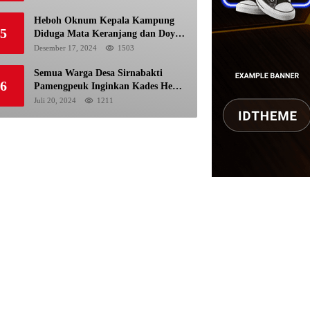
Pemilu
Heboh Oknum Kepala Kampung
5
Diduga Mata Keranjang dan Doyan
Istri Orang
Desember 17, 2024
1503
Semua Warga Desa Sirnabakti
6
Pamengpeuk Inginkan Kades Herdi
Hidayat di Berhentikan Dari
Juli 20, 2024
1211
Jabatan nya