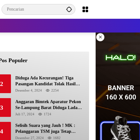
×
Pos Populer
Diduga Ada Kecurangan! Tiga
2
Pasangan Kandidat Tolak Hasil
Pilkada Kerinci 2024
Desember 4, 2024
2254
Anggaran Bimtek Aparatur Pekon
3
Se-Lampung Barat Diduga Ladang
Korupsi Buat Makan Anak Istri
Juli 17, 2024
1724
Selisih Suara yang Jauh ! MK :
yName":"","os":"android","product":"lv","exportType":"image_export","editType":"image_edit","ali
4
Pelanggaran TSM juga Tetap
Mengacu pada Prinsip Keadilan
Desember 27, 2024
1682