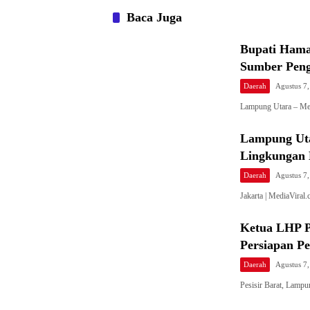
Baca Juga
Bupati Hama
Sumber Peng
Daerah
Agustus 7
Lampung Utara – Me
Lampung Uta
Lingkungan 
Daerah
Agustus 7
Jakarta | MediaVira
Ketua LHP P
Persiapan P
Daerah
Agustus 7
Pesisir Barat, Lam