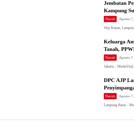
Jembatan Pe
Kampung Su
Daerah
Agustus 7
Way Kanan, Lampung
Keluarga A
Tanah, PPWI
Daerah
Agustus 7
Jakarta – MediaVira
DPC AJP La
Penyimpanga
Daerah
Agustus 7
Lampung Barat – Me