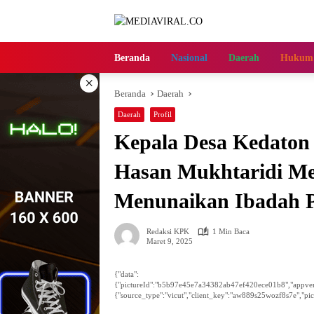
Langsung
ke
konten
Beranda
Nasional
Daerah
Hukum
×
Beranda
Daerah
Daerah
Profil
Kepala Desa Kedaton
Hasan Mukhtaridi Me
Menunaikan Ibadah 
Redaksi KPK
1 Min Baca
Maret 9, 2025
{"data":
{"pictureId":"b5b97e45e7a34382ab47ef420ece01b8","appversion"
{"source_type":"vicut","client_key":"aw889s25wozf8s7e","pic