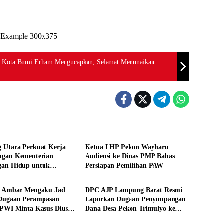
n Kota Bumi Erham Mengucapkan, Selamat Menunaikan
Daerah
 Utara Perkuat Kerja
Ketua LHP Pekon Wayharu
ngan Kementerian
Audiensi ke Dinas PMP Bahas
gan Hidup untuk
Persiapan Pemilihan PAW
Daerah
kan Pengelolaan Sampah
a Ambar Mengaku Jadi
DPC AJP Lampung Barat Resmi
Dugaan Perampasan
Laporkan Dugaan Penyimpangan
PWI Minta Kasus Diusut
Dana Desa Pekon Trimulyo ke
Inspektorat