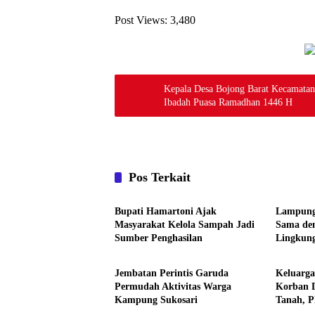
Post Views:
3,480
Kepala Desa Bojong Barat Kecamata
Ibadah Puasa Ramadhan 1446 H
Pos Terkait
Daerah
Daerah
Bupati Hamartoni Ajak
Lampung
Masyarakat Kelola Sampah Jadi
Sama de
Sumber Penghasilan
Lingkun
Daerah
Daerah
Tingkat
Jembatan Perintis Garuda
Keluarg
Permudah Aktivitas Warga
Korban 
Kampung Sukosari
Tanah, P
Tuntas