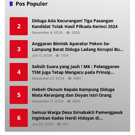
Pos Populer
Diduga Ada Kecurangan! Tiga Pasangan
2
Kandidat Tolak Hasil Pilkada Kerinci 2024
Desember 4, 2024
2255
Anggaran Bimtek Aparatur Pekon Se-
3
Lampung Barat Diduga Ladang Korupsi Buat
Makan Anak Istri
Juli 17, 2024
1724
Selisih Suara yang Jauh ! MK : Pelanggaran
4
TSM juga Tetap Mengacu pada Prinsip
Keadilan Pemilu
Desember 27, 2024
1682
Heboh Oknum Kepala Kampung Diduga
5
Mata Keranjang dan Doyan Istri Orang
Desember 17, 2024
1503
Semua Warga Desa Sirnabakti Pamengpeuk
6
Inginkan Kades Herdi Hidayat di
Berhentikan Dari Jabatan nya
Juli 20, 2024
1211