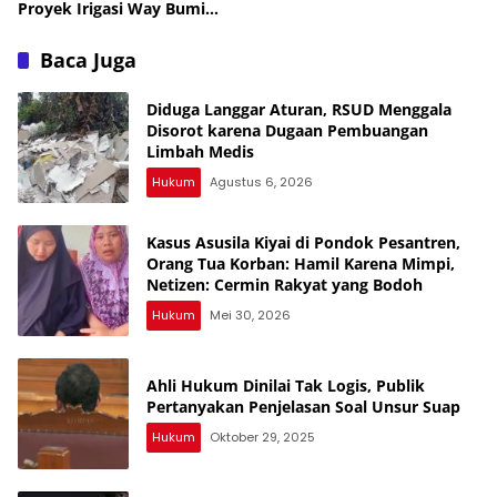
Proyek Irigasi Way Bumi
Agung Lampung Utara
Rp12,8 M Disorot Publik —
Baca Juga
Kejati Turun, Tapi Bungkam!
Diduga Langgar Aturan, RSUD Menggala
Disorot karena Dugaan Pembuangan
Limbah Medis
Hukum
Agustus 6, 2026
Kasus Asusila Kiyai di Pondok Pesantren,
Orang Tua Korban: Hamil Karena Mimpi,
Netizen: Cermin Rakyat yang Bodoh
Hukum
Mei 30, 2026
Ahli Hukum Dinilai Tak Logis, Publik
Pertanyakan Penjelasan Soal Unsur Suap
Hukum
Oktober 29, 2025