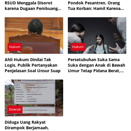
RSUD Menggala Disorot
Pondok Pesantren, Orang
karena Dugaan Pembuangan
Tua Korban: Hamil Karena
Limbah Medis
Mimpi, Netizen: Cermin
Rakyat yang Bodoh
Hukum
Hukum
Ahli Hukum Dinilai Tak
Persetubuhan Suka Sama
Logis, Publik Pertanyakan
Suka dengan Anak di Bawah
Penjelasan Soal Unsur Suap
Umur Tetap Pidana Berat,
UU Tegaskan Perlindungan
Anak, APH Lampura Diminta
Tegas, Banyak yang Belum
Diungkap, Periksa Semua
SMA, Banyak yang Jual Diri
Daerah
Diduga Uang Rakyat
Dirampok Berjamaah,