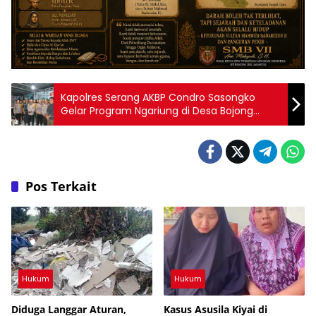
Kapolres Serang AKBP Condro Sasongko
Gelar Program Ngariung di Desa Bojong
Pandan
Pos Terkait
Hukum
Hukum
Diduga Langgar Aturan,
Kasus Asusila Kiyai di