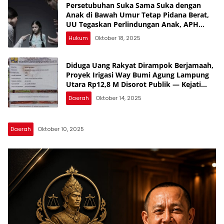
Persetubuhan Suka Sama Suka dengan
Anak di Bawah Umur Tetap Pidana Berat,
UU Tegaskan Perlindungan Anak, APH
Lampura Diminta Tegas, Banyak yang
Hukum
Oktober 18, 2025
Belum Diungkap, Periksa Semua SMA,
Banyak yang Jual Diri
Diduga Uang Rakyat Dirampok Berjamaah,
Proyek Irigasi Way Bumi Agung Lampung
Utara Rp12,8 M Disorot Publik — Kejati
Turun, Tapi Bungkam!
Daerah
Oktober 14, 2025
Daerah
Oktober 10, 2025