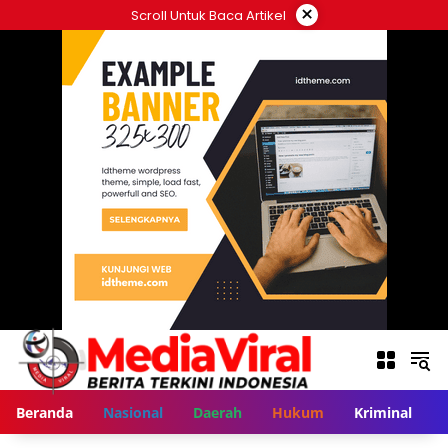
Langsung
×
Scroll Untuk Baca Artikel
ke
konten
Beranda
Nasional
Daerah
Hukum
Kriminal