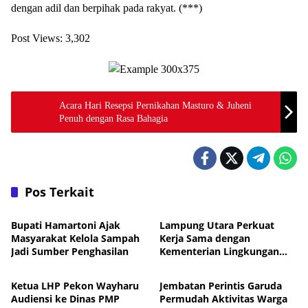
dengan adil dan berpihak pada rakyat. (***)
Post Views:
3,302
Acara Hari Resepsi Pernikahan Masturo & Juheni
Penuh dengan Rasa Bahagia
Pos Terkait
Daerah
Daerah
Bupati Hamartoni Ajak
Lampung Utara Perkuat
Masyarakat Kelola Sampah
Kerja Sama dengan
Jadi Sumber Penghasilan
Kementerian Lingkungan
Daerah
Daerah
Hidup untuk Tingkatkan
Pengelolaan Sampah
Ketua LHP Pekon Wayharu
Jembatan Perintis Garuda
Audiensi ke Dinas PMP
Permudah Aktivitas Warga