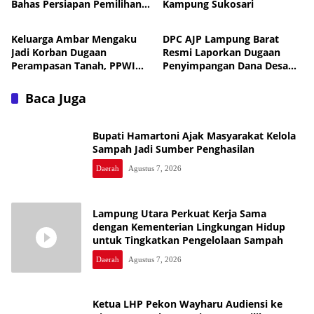
Bahas Persiapan Pemilihan
Kampung Sukosari
Daerah
Daerah
PAW
Keluarga Ambar Mengaku
DPC AJP Lampung Barat
Jadi Korban Dugaan
Resmi Laporkan Dugaan
Perampasan Tanah, PPWI
Penyimpangan Dana Desa
Minta Kasus Diusut Tuntas
Pekon Trimulyo ke
Inspektorat
Baca Juga
Bupati Hamartoni Ajak Masyarakat Kelola
Sampah Jadi Sumber Penghasilan
Daerah
Agustus 7, 2026
Lampung Utara Perkuat Kerja Sama
dengan Kementerian Lingkungan Hidup
untuk Tingkatkan Pengelolaan Sampah
Daerah
Agustus 7, 2026
Ketua LHP Pekon Wayharu Audiensi ke