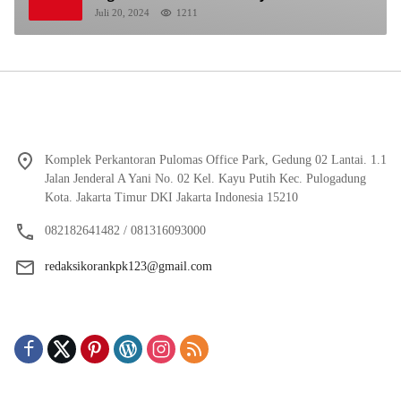
Berhentikan Dari Jabatan nya
Juli 20, 2024
1211
Komplek Perkantoran Pulomas Office Park, Gedung 02 Lantai. 1.1
Jalan Jenderal A Yani No. 02 Kel. Kayu Putih Kec. Pulogadung
Kota. Jakarta Timur DKI Jakarta Indonesia 15210
082182641482 / 081316093000
redaksikorankpk123@gmail.com