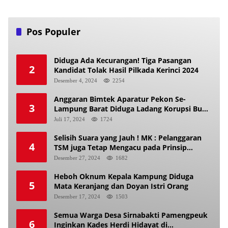
Pos Populer
Diduga Ada Kecurangan! Tiga Pasangan
2
Kandidat Tolak Hasil Pilkada Kerinci 2024
Desember 4, 2024
2254
Anggaran Bimtek Aparatur Pekon Se-
3
Lampung Barat Diduga Ladang Korupsi Buat
Makan Anak Istri
Juli 17, 2024
1724
Selisih Suara yang Jauh ! MK : Pelanggaran
4
TSM juga Tetap Mengacu pada Prinsip
Keadilan Pemilu
Desember 27, 2024
1682
Heboh Oknum Kepala Kampung Diduga
5
Mata Keranjang dan Doyan Istri Orang
Desember 17, 2024
1503
Semua Warga Desa Sirnabakti Pamengpeuk
6
Inginkan Kades Herdi Hidayat di