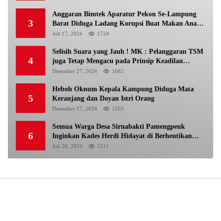
Anggaran Bimtek Aparatur Pekon Se-Lampung
3
Barat Diduga Ladang Korupsi Buat Makan Anak
Istri
Juli 17, 2024
1724
Selisih Suara yang Jauh ! MK : Pelanggaran TSM
4
juga Tetap Mengacu pada Prinsip Keadilan
Pemilu
Desember 27, 2024
1682
Heboh Oknum Kepala Kampung Diduga Mata
5
Keranjang dan Doyan Istri Orang
Desember 17, 2024
1503
Semua Warga Desa Sirnabakti Pamengpeuk
6
Inginkan Kades Herdi Hidayat di Berhentikan
Dari Jabatan nya
Juli 20, 2024
1211