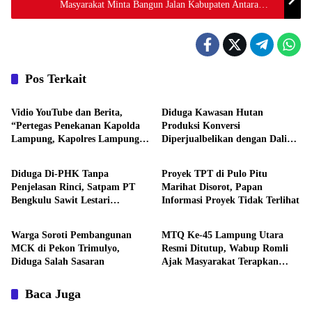
Masyarakat Minta Bangun Jalan Kabupaten Antara
Desa Ratu Jaya Mekar Asri Sungkai Tengah
Pos Terkait
Daerah
Daerah
Vidio YouTube dan Berita,
Diduga Kawasan Hutan
“Pertegas Penekanan Kapolda
Produksi Konversi
Lampung, Kapolres Lampung
Diperjualbelikan dengan Dalih
Daerah
Daerah
Utara Larang Anggota Terlibat
Tanah Ulayat Adat
Narkoba, Judol, KDRT dan
Diduga Di-PHK Tanpa
Proyek TPT di Pulo Pitu
Perselingkuhan”
Penjelasan Rinci, Satpam PT
Marihat Disorot, Papan
Bengkulu Sawit Lestari
Informasi Proyek Tidak Terlihat
Daerah
Daerah
Mengadu ke Disnaker
Warga Soroti Pembangunan
MTQ Ke-45 Lampung Utara
MCK di Pekon Trimulyo,
Resmi Ditutup, Wabup Romli
Diduga Salah Sasaran
Ajak Masyarakat Terapkan
Nilai-Nilai Al-Qur’an
Baca Juga