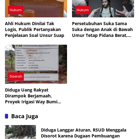
Hukum
Hukum
Ahli Hukum Dinilai Tak
Persetubuhan Suka Sama
Logis, Publik Pertanyakan
Suka dengan Anak di Bawah
Penjelasan Soal Unsur Suap
Umur Tetap Pidana Berat,
UU Tegaskan Perlindungan
Anak, APH Lampura Diminta
Tegas, Banyak yang Belum
Diungkap, Periksa Semua
SMA, Banyak yang Jual Diri
Daerah
Diduga Uang Rakyat
Dirampok Berjamaah,
Proyek Irigasi Way Bumi
Agung Lampung Utara
Rp12,8 M Disorot Publik —
Baca Juga
Kejati Turun, Tapi Bungkam!
Diduga Langgar Aturan, RSUD Menggala
Disorot karena Dugaan Pembuangan