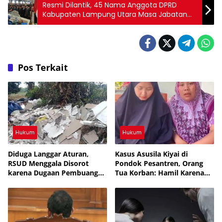
Resmi Dilantik, 45 Nama Anggota DPRD
Kabupaten Lampung Utara Masa Jabatan
2024-2029
Pos Terkait
Hukum
Hukum
Diduga Langgar Aturan,
Kasus Asusila Kiyai di
RSUD Menggala Disorot
Pondok Pesantren, Orang
karena Dugaan Pembuangan
Tua Korban: Hamil Karena
Limbah Medis
Mimpi, Netizen: Cermin
Rakyat yang Bodoh