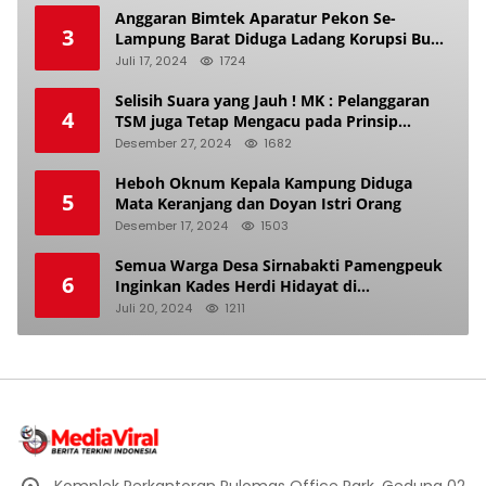
Anggaran Bimtek Aparatur Pekon Se-
3
Lampung Barat Diduga Ladang Korupsi Buat
Makan Anak Istri
Juli 17, 2024
1724
Selisih Suara yang Jauh ! MK : Pelanggaran
4
TSM juga Tetap Mengacu pada Prinsip
Keadilan Pemilu
Desember 27, 2024
1682
Heboh Oknum Kepala Kampung Diduga
5
Mata Keranjang dan Doyan Istri Orang
Desember 17, 2024
1503
Semua Warga Desa Sirnabakti Pamengpeuk
6
Inginkan Kades Herdi Hidayat di
Berhentikan Dari Jabatan nya
Juli 20, 2024
1211