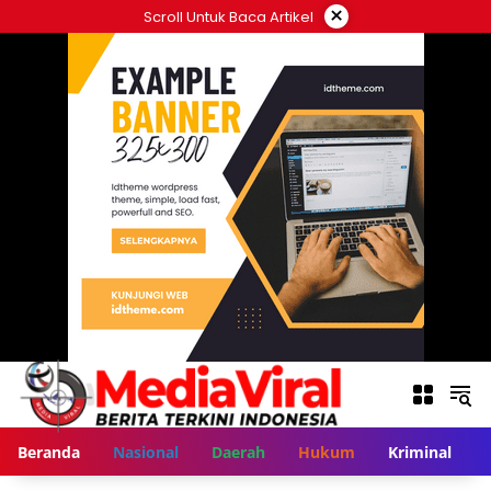
Langsung
×
Scroll Untuk Baca Artikel
ke
konten
Beranda
Nasional
Daerah
Hukum
Kriminal