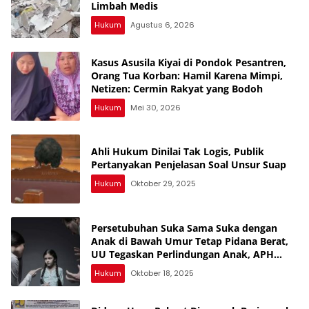
Limbah Medis
Hukum
Agustus 6, 2026
Kasus Asusila Kiyai di Pondok Pesantren,
Orang Tua Korban: Hamil Karena Mimpi,
Netizen: Cermin Rakyat yang Bodoh
Hukum
Mei 30, 2026
Ahli Hukum Dinilai Tak Logis, Publik
Pertanyakan Penjelasan Soal Unsur Suap
Hukum
Oktober 29, 2025
Persetubuhan Suka Sama Suka dengan
Anak di Bawah Umur Tetap Pidana Berat,
UU Tegaskan Perlindungan Anak, APH
Lampura Diminta Tegas, Banyak yang
Hukum
Oktober 18, 2025
Belum Diungkap, Periksa Semua SMA,
Banyak yang Jual Diri