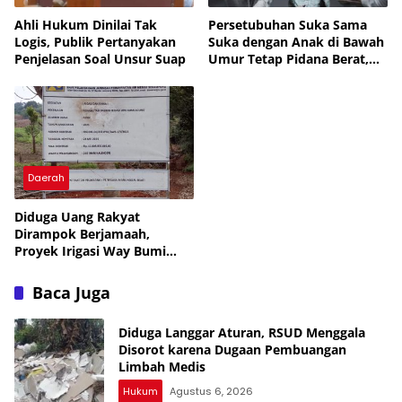
Ahli Hukum Dinilai Tak
Persetubuhan Suka Sama
Logis, Publik Pertanyakan
Suka dengan Anak di Bawah
Penjelasan Soal Unsur Suap
Umur Tetap Pidana Berat,
UU Tegaskan Perlindungan
Anak, APH Lampura Diminta
Tegas, Banyak yang Belum
Diungkap, Periksa Semua
SMA, Banyak yang Jual Diri
Daerah
Diduga Uang Rakyat
Dirampok Berjamaah,
Proyek Irigasi Way Bumi
Agung Lampung Utara
Rp12,8 M Disorot Publik —
Baca Juga
Kejati Turun, Tapi Bungkam!
Diduga Langgar Aturan, RSUD Menggala
Disorot karena Dugaan Pembuangan
Limbah Medis
Hukum
Agustus 6, 2026