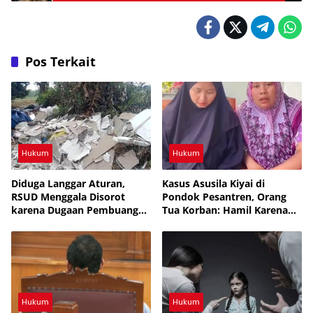
Kades Sabuk Indah Yang Tidak Mau Dilantik
Pos Terkait
Hukum
Hukum
Diduga Langgar Aturan,
Kasus Asusila Kiyai di
RSUD Menggala Disorot
Pondok Pesantren, Orang
karena Dugaan Pembuangan
Tua Korban: Hamil Karena
Limbah Medis
Mimpi, Netizen: Cermin
Rakyat yang Bodoh
Hukum
Hukum