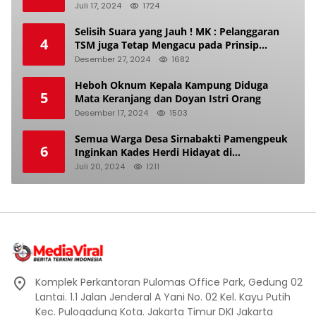
Makan Anak Istri
Juli 17, 2024
1724
Selisih Suara yang Jauh ! MK : Pelanggaran
4
TSM juga Tetap Mengacu pada Prinsip
Keadilan Pemilu
Desember 27, 2024
1682
Heboh Oknum Kepala Kampung Diduga
5
Mata Keranjang dan Doyan Istri Orang
Desember 17, 2024
1503
Semua Warga Desa Sirnabakti Pamengpeuk
6
Inginkan Kades Herdi Hidayat di
Berhentikan Dari Jabatan nya
Juli 20, 2024
1211
Komplek Perkantoran Pulomas Office Park, Gedung 02
Lantai. 1.1 Jalan Jenderal A Yani No. 02 Kel. Kayu Putih
Kec. Pulogadung Kota. Jakarta Timur DKI Jakarta