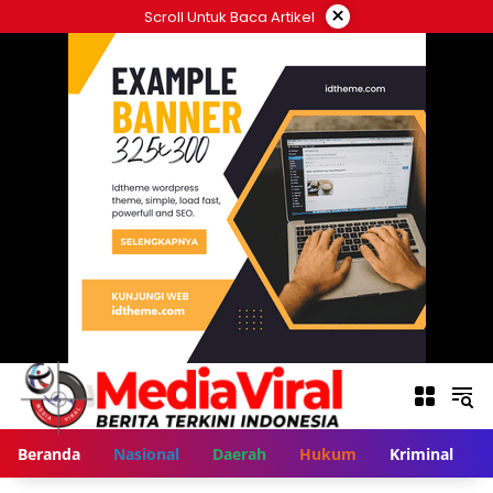
Langsung
×
Scroll Untuk Baca Artikel
ke
konten
Beranda
Nasional
Daerah
Hukum
Kriminal