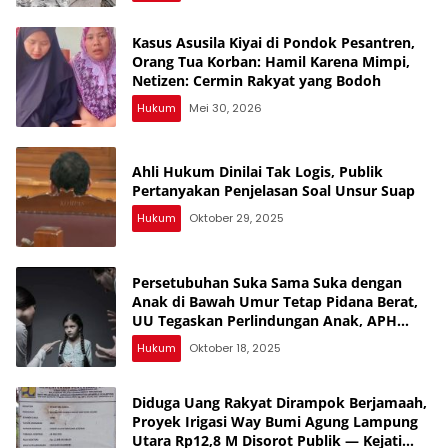
Kasus Asusila Kiyai di Pondok Pesantren,
Orang Tua Korban: Hamil Karena Mimpi,
Netizen: Cermin Rakyat yang Bodoh
Hukum
Mei 30, 2026
Ahli Hukum Dinilai Tak Logis, Publik
Pertanyakan Penjelasan Soal Unsur Suap
Hukum
Oktober 29, 2025
Persetubuhan Suka Sama Suka dengan
Anak di Bawah Umur Tetap Pidana Berat,
UU Tegaskan Perlindungan Anak, APH
Lampura Diminta Tegas, Banyak yang
Hukum
Oktober 18, 2025
Belum Diungkap, Periksa Semua SMA,
Banyak yang Jual Diri
Diduga Uang Rakyat Dirampok Berjamaah,
Proyek Irigasi Way Bumi Agung Lampung
Utara Rp12,8 M Disorot Publik — Kejati