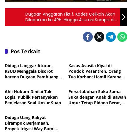
Dugaan Anggaran Fiktif, Kades Celikah Akan
Dilaporkan ke APH: Hingga Asumsi Korupsi di
Anggaran Ratusan Juta Rupiah
Pos Terkait
Hukum
Hukum
Diduga Langgar Aturan,
Kasus Asusila Kiyai di
RSUD Menggala Disorot
Pondok Pesantren, Orang
karena Dugaan Pembuangan
Tua Korban: Hamil Karena
Hukum
Hukum
Limbah Medis
Mimpi, Netizen: Cermin
Rakyat yang Bodoh
Ahli Hukum Dinilai Tak
Persetubuhan Suka Sama
Logis, Publik Pertanyakan
Suka dengan Anak di Bawah
Penjelasan Soal Unsur Suap
Umur Tetap Pidana Berat,
Daerah
UU Tegaskan Perlindungan
Anak, APH Lampura Diminta
Diduga Uang Rakyat
Tegas, Banyak yang Belum
Dirampok Berjamaah,
Diungkap, Periksa Semua
Proyek Irigasi Way Bumi
SMA, Banyak yang Jual Diri