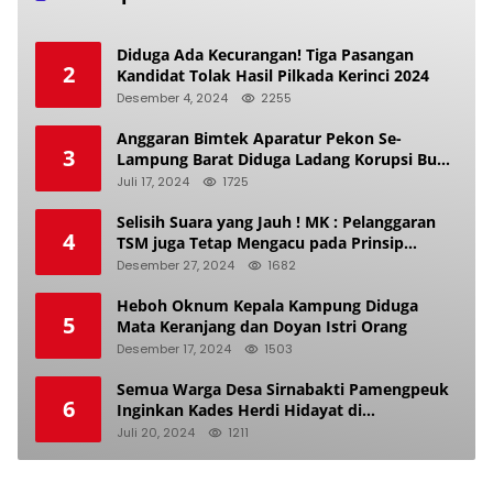
Diduga Ada Kecurangan! Tiga Pasangan
2
Kandidat Tolak Hasil Pilkada Kerinci 2024
Desember 4, 2024
2255
Anggaran Bimtek Aparatur Pekon Se-
3
Lampung Barat Diduga Ladang Korupsi Buat
Makan Anak Istri
Juli 17, 2024
1725
Selisih Suara yang Jauh ! MK : Pelanggaran
4
TSM juga Tetap Mengacu pada Prinsip
Keadilan Pemilu
Desember 27, 2024
1682
Heboh Oknum Kepala Kampung Diduga
5
Mata Keranjang dan Doyan Istri Orang
Desember 17, 2024
1503
Semua Warga Desa Sirnabakti Pamengpeuk
6
Inginkan Kades Herdi Hidayat di
Berhentikan Dari Jabatan nya
Juli 20, 2024
1211