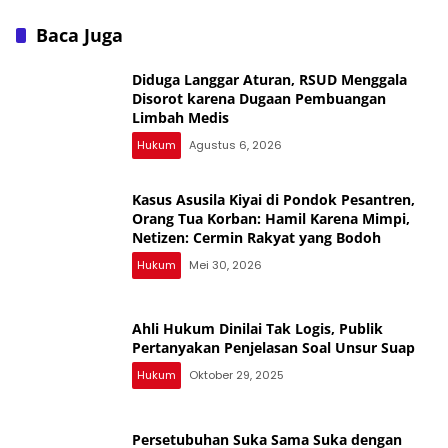
Agung Lampung Utara
Rp12,8 M Disorot Publik —
Baca Juga
Kejati Turun, Tapi Bungkam!
Diduga Langgar Aturan, RSUD Menggala
Disorot karena Dugaan Pembuangan
Limbah Medis
Hukum
Agustus 6, 2026
Kasus Asusila Kiyai di Pondok Pesantren,
Orang Tua Korban: Hamil Karena Mimpi,
Netizen: Cermin Rakyat yang Bodoh
Hukum
Mei 30, 2026
Ahli Hukum Dinilai Tak Logis, Publik
Pertanyakan Penjelasan Soal Unsur Suap
Hukum
Oktober 29, 2025
Persetubuhan Suka Sama Suka dengan