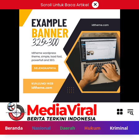
Langsung
×
Scroll Untuk Baca Artikel
ke
konten
Beranda
Nasional
Daerah
Hukum
Kriminal