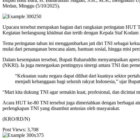
Bupati Batu Bara, H. Baharuddin Siagian, S.H., M.Si., menghadiri 
Medan, Minggu (5/10/2025).
Upacara tersebut merupakan bagian dari rangkaian peringatan HUT
Kegiatan berlangsung khidmat dan tertib dengan Kepala Staf Kodam I
Tema peringatan tahun ini menggambarkan jati diri TNI sebagai kekua
mulai dari penanganan bencana alam, bantuan sosial, hingga misi per
Dalam kesempatan tersebut, Bupati Baharuddin menyampaikan apresi
(NKRI). Ia juga menegaskan pentingnya sinergi antara TNI dan pem
“Kekuatan suatu negara dapat dilihat dari kuatnya sektor pert
menjadi kebanggaan bagi seluruh rakyat Indonesia,” ujar Bupa
“Mari kita dukung TNI agar semakin kuat, profesional, dan dicinta
Acara HUT ke-80 TNI tersebut juga dimeriahkan dengan berbagai atraksi
perlengkapan TNI yang disambut antusias oleh masyarakat.
(KRO/RD/N)
Post Views:
3,708