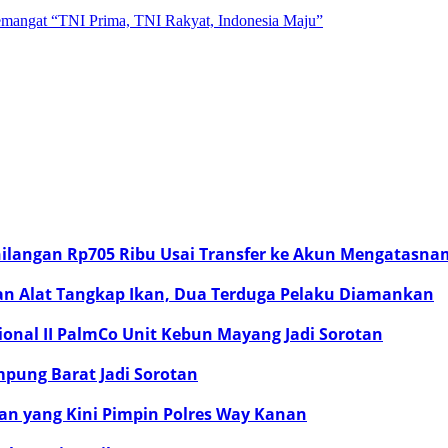
angat “TNI Prima, TNI Rakyat, Indonesia Maju”
hilangan Rp705 Ribu Usai Transfer ke Akun Mengatasn
an Alat Tangkap Ikan, Dua Terduga Pelaku Diamankan
onal II PalmCo Unit Kebun Mayang Jadi Sorotan
pung Barat Jadi Sorotan
n yang Kini Pimpin Polres Way Kanan