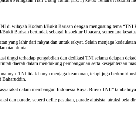
Upacara Peringatan Hari Ulang Tahun (HUT) ke-80 Tentara Nasional I
 TNI di wilayah Kodam I/Bukit Barisan dengan mengusung tema “TNI P
/Bukit Barisan bertindak sebagai Inspektur Upacara, sementara kesat
tan yang lahir dari rakyat dan untuk rakyat. Selain menjaga kedaulata
damaian dunia.
asi tinggi terhadap pengabdian dan dedikasi TNI selama delapan deka
erintah daerah dalam mendukung pembangunan serta kesejahteraan mas
ahanannya. TNI tidak hanya menjaga keamanan, tetapi juga berkontribus
ti Baharuddin.
i masyarakat dalam membangun Indonesia Raya. Bravo TNI!” tambahnya
 dan parade, seperti defile pasukan, parade alutsista, atraksi bela diri