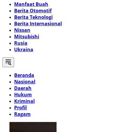
Manfaat Buah
Berita Otomotif
Berita Teknologi
Berita Internasional
Nissan
Mitsubishi
Rusia
Ukraina
Beranda
Nasional
Daerah
Hukum
Kriminal
Profil
Ragam