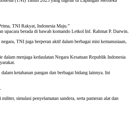
ndonesia (TNI) Tahun 2025 yang digelar di Lapangan Merdeka
rima, TNI Rakyat, Indonesia Maju.”
uan upacara berada di bawah komando Letkol Inf. Rahmat P. Darwin.
n negara, TNI juga berperan aktif dalam berbagai misi kemanusiaan,
de dalam menjaga kedaulatan Negara Kesatuan Republik Indonesia
yarakat.
i dalam ketahanan pangan dan berbagai bidang lainnya. Ini
.
 militer, simulasi penyelamatan sandera, serta pameran alat dan