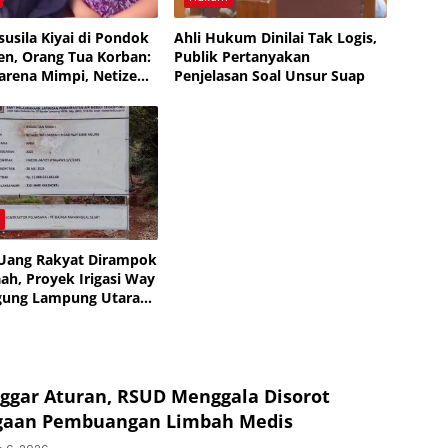
susila Kiyai di Pondok
Ahli Hukum Dinilai Tak Logis,
en, Orang Tua Korban:
Publik Pertanyakan
arena Mimpi, Netizen:
Penjelasan Soal Unsur Suap
Rakyat yang Bodoh
h
Uang Rakyat Dirampok
ah, Proyek Irigasi Way
gung Lampung Utara
M Disorot Publik —
Turun, Tapi Bungkam!
ggar Aturan, RSUD Menggala Disorot
gaan Pembuangan Limbah Medis