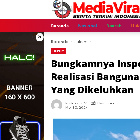
Langsung
ke
konten
Beranda
Nasional
Daerah
Hu
×
Beranda
Hukum
Hukum
Bungkamnya Inspe
Realisasi Bangun
Yang Dikeluhkan
Redaksi KPK
1 Min Baca
Mei 30, 2024