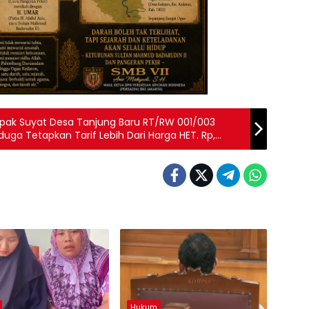
Bapak Suyat Desa Tanjung Baru RT/RW 001/003
ga Tetapkan Tarif Lebih Dari Harga HET. Rp,
Hukum