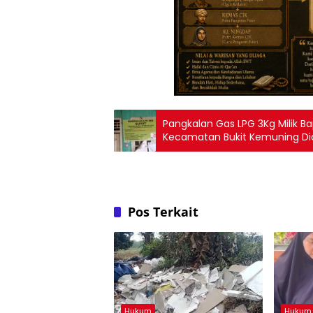
Pangkalan Gas LPG 3Kg Milik 
Kecamatan Bukit Kemuning Didu
18.000,- Per Tabung
Pos Terkait
Hukum
Hukum