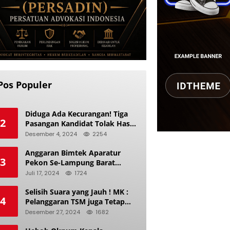
Pos Populer
Diduga Ada Kecurangan! Tiga
2
Pasangan Kandidat Tolak Hasil
Pilkada Kerinci 2024
Desember 4, 2024
2254
Anggaran Bimtek Aparatur
3
Pekon Se-Lampung Barat
Diduga Ladang Korupsi Buat
Juli 17, 2024
1724
Makan Anak Istri
Selisih Suara yang Jauh ! MK :
4
Pelanggaran TSM juga Tetap
Mengacu pada Prinsip Keadilan
Desember 27, 2024
1682
Pemilu