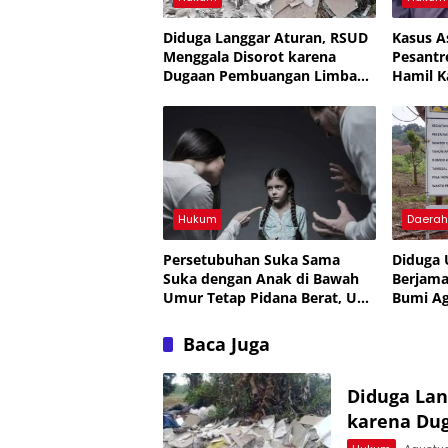
Diduga Langgar Aturan, RSUD
Kasus A
Menggala Disorot karena
Pesantr
Dugaan Pembuangan Limbah
Hamil K
Medis
Cermin 
Hukum
Daera
Persetubuhan Suka Sama
Diduga 
Suka dengan Anak di Bawah
Berjama
Umur Tetap Pidana Berat, UU
Bumi A
Tegaskan Perlindungan Anak,
Rp12,8 
APH Lampura Diminta Tegas,
Kejati 
Baca Juga
Banyak yang Belum Diungkap,
Periksa Semua SMA, Banyak
yang Jual Diri
Diduga Lan
karena Du