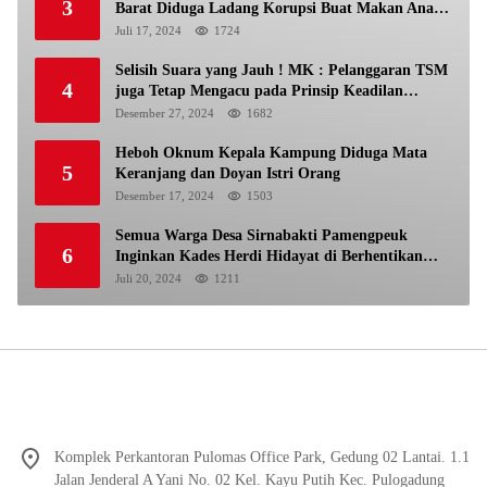
3
Barat Diduga Ladang Korupsi Buat Makan Anak
Istri
Juli 17, 2024
1724
Selisih Suara yang Jauh ! MK : Pelanggaran TSM
4
juga Tetap Mengacu pada Prinsip Keadilan
Pemilu
Desember 27, 2024
1682
Heboh Oknum Kepala Kampung Diduga Mata
5
Keranjang dan Doyan Istri Orang
Desember 17, 2024
1503
Semua Warga Desa Sirnabakti Pamengpeuk
6
Inginkan Kades Herdi Hidayat di Berhentikan
Dari Jabatan nya
Juli 20, 2024
1211
Komplek Perkantoran Pulomas Office Park, Gedung 02 Lantai. 1.1
Jalan Jenderal A Yani No. 02 Kel. Kayu Putih Kec. Pulogadung