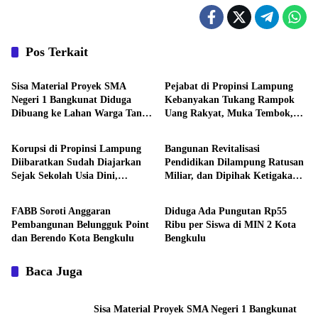
Pos Terkait
Daerah
Daerah
Sisa Material Proyek SMA
Pejabat di Propinsi Lampung
Negeri 1 Bangkunat Diduga
Kebanyakan Tukang Rampok
Dibuang ke Lahan Warga Tanpa
Uang Rakyat, Muka Tembok,
Daerah
Daerah
Izin
Tukang Tipu, Pemakai Narkoba
dan Tukang Bekacuk
Korupsi di Propinsi Lampung
Bangunan Revitalisasi
Diibaratkan Sudah Diajarkan
Pendidikan Dilampung Ratusan
Sejak Sekolah Usia Dini,
Miliar, dan Dipihak Ketigakan,
Daerah
Daerah
Pejabat Muka Tembok Tukang
Masyarakat: KPK dan
Tipu Rampok Uang Rakyat
Kejagung Jangan Cukup
FABB Soroti Anggaran
Diduga Ada Pungutan Rp55
Pembinaan, Uang Rakyat
Pembangunan Belungguk Point
Ribu per Siswa di MIN 2 Kota
Bukan Warisan Nenek Moyang
dan Berendo Kota Bengkulu
Bengkulu
Baca Juga
Sisa Material Proyek SMA Negeri 1 Bangkunat