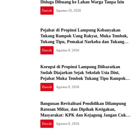
Diduga Dibuang ke Lahan Warga Tanpa Izin
Daerah
Agustus 10, 2026
Pejabat di Propinsi Lampung Kebanyakan
Tukang Rampok Uang Rakyat, Muka Tembok,
Tukang Tipu, Pemakai Narkoba dan Tukang
Bekacuk
Daerah
Agustus 9, 2026
Korupsi di Propinsi Lampung Diibaratkan
Sudah Diajarkan Sejak Sekolah Usia Dini,
Pejabat Muka Tembok Tukang Tipu Rampok
Uang Rakyat
Daerah
Agustus 9, 2026
Bangunan Revitalisasi Pendidikan Dilampung
Ratusan Miliar, dan Dipihak Ketigakan,
Masyarakat: KPK dan Kejagung Jangan Cukup
Pembinaan, Uang Rakyat Bukan Warisan Nenek
Daerah
Agustus 9, 2026
Moyang