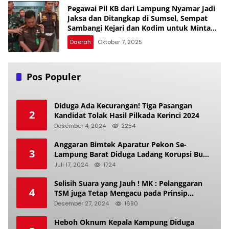
Pegawai Pil KB dari Lampung Nyamar Jadi
Jaksa dan Ditangkap di Sumsel, Sempat
Sambangi Kejari dan Kodim untuk Minta
Pengawalan Temui Bupati
Daerah
Oktober 7, 2025
Pos Populer
Diduga Ada Kecurangan! Tiga Pasangan
2
Kandidat Tolak Hasil Pilkada Kerinci 2024
Desember 4, 2024
2254
Anggaran Bimtek Aparatur Pekon Se-
3
Lampung Barat Diduga Ladang Korupsi Buat
Makan Anak Istri
Juli 17, 2024
1724
Selisih Suara yang Jauh ! MK : Pelanggaran
4
TSM juga Tetap Mengacu pada Prinsip
Keadilan Pemilu
Desember 27, 2024
1680
Heboh Oknum Kepala Kampung Diduga