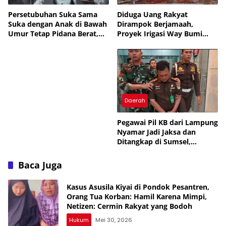
Persetubuhan Suka Sama
Diduga Uang Rakyat
Suka dengan Anak di Bawah
Dirampok Berjamaah,
Umur Tetap Pidana Berat,
Proyek Irigasi Way Bumi
UU Tegaskan Perlindungan
Agung Lampung Utara
Anak, APH Lampura Diminta
Rp12,8 M Disorot Publik —
Tegas, Banyak yang Belum
Kejati Turun, Tapi Bungkam!
Diungkap, Periksa Semua
SMA, Banyak yang Jual Diri
Daerah
Pegawai Pil KB dari Lampung
Nyamar Jadi Jaksa dan
Ditangkap di Sumsel,
Sempat Sambangi Kejari dan
Kodim untuk Minta
Baca Juga
Pengawalan Temui Bupati
Kasus Asusila Kiyai di Pondok Pesantren,
Orang Tua Korban: Hamil Karena Mimpi,
Netizen: Cermin Rakyat yang Bodoh
Hukum
Mei 30, 2026