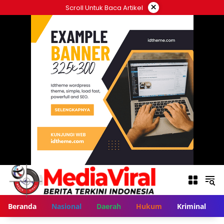
Langsung
×
Scroll Untuk Baca Artikel
ke
konten
Beranda
Nasional
Daerah
Hukum
Kriminal