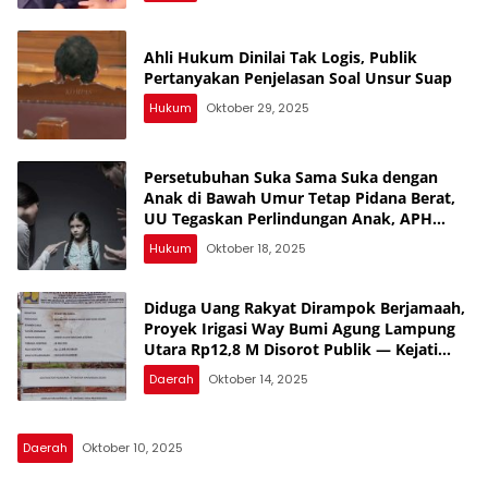
Ahli Hukum Dinilai Tak Logis, Publik
Pertanyakan Penjelasan Soal Unsur Suap
Hukum
Oktober 29, 2025
Persetubuhan Suka Sama Suka dengan
Anak di Bawah Umur Tetap Pidana Berat,
UU Tegaskan Perlindungan Anak, APH
Lampura Diminta Tegas, Banyak yang
Hukum
Oktober 18, 2025
Belum Diungkap, Periksa Semua SMA,
Banyak yang Jual Diri
Diduga Uang Rakyat Dirampok Berjamaah,
Proyek Irigasi Way Bumi Agung Lampung
Utara Rp12,8 M Disorot Publik — Kejati
Turun, Tapi Bungkam!
Daerah
Oktober 14, 2025
Daerah
Oktober 10, 2025