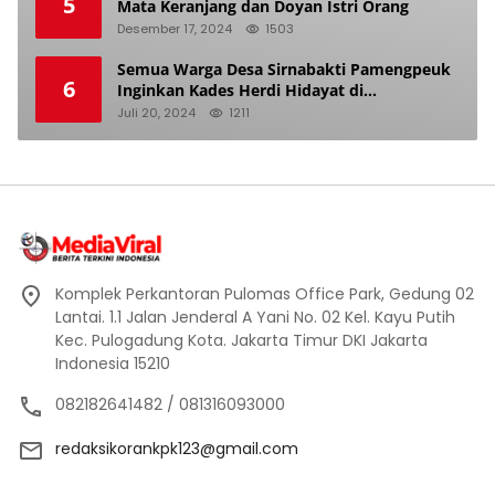
5
Mata Keranjang dan Doyan Istri Orang
Desember 17, 2024
1503
Semua Warga Desa Sirnabakti Pamengpeuk
6
Inginkan Kades Herdi Hidayat di
Berhentikan Dari Jabatan nya
Juli 20, 2024
1211
Komplek Perkantoran Pulomas Office Park, Gedung 02
Lantai. 1.1 Jalan Jenderal A Yani No. 02 Kel. Kayu Putih
Kec. Pulogadung Kota. Jakarta Timur DKI Jakarta
Indonesia 15210
082182641482 / 081316093000
redaksikorankpk123@gmail.com