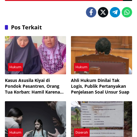
Pos Terkait
Hukum
Hukum
Kasus Asusila Kiyai di
Ahli Hukum Dinilai Tak
Pondok Pesantren, Orang
Logis, Publik Pertanyakan
Tua Korban: Hamil Karena
Penjelasan Soal Unsur Suap
Mimpi, Netizen: Cermin
Rakyat yang Bodoh
Hukum
Daerah