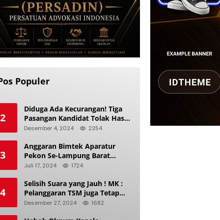
Pos Populer
Diduga Ada Kecurangan! Tiga
2
Pasangan Kandidat Tolak Hasil
Pilkada Kerinci 2024
Desember 4, 2024
2254
Anggaran Bimtek Aparatur
3
Pekon Se-Lampung Barat
Diduga Ladang Korupsi Buat
Juli 17, 2024
1724
Makan Anak Istri
Selisih Suara yang Jauh ! MK :
4
Pelanggaran TSM juga Tetap
Mengacu pada Prinsip Keadilan
Desember 27, 2024
1682
Pemilu