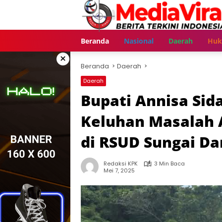
Langsung
ke
konten
Beranda
Nasional
Daerah
Hu
×
Beranda
Daerah
Daerah
Bupati Annisa Sida
Keluhan Masalah A
di RSUD Sungai Da
Redaksi KPK
3 Min Baca
Mei 7, 2025