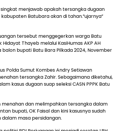
ya singkat menjawab apakah tersangka dugaan
di kabupaten Batubara akan di tahan.”ujarnya”
rjuangan tersebut menggegerkan warga Batu
ik Hidayat Thayeb melalui KasiHumas AKP AH
balon bupati Batu Bara Pilkada 2024, November
sus Polda Sumut Kombes Andry Setiawan
ahan tersangka Zahir. Sebagaimana diketahui,
alam kasus dugaan suap seleksi CASN PPPK Batu
ah menahan dan melimpahkan tersangka dalam
ntan bupati, OK Faisal dan kini kasusnya sudah
an dalam masa persidangan.
politisi PDI Perjuangan ini menjadi sorotan LBH