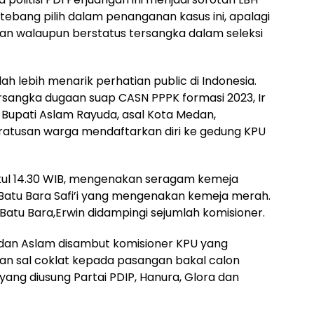
bang pilih dalam penanganan kasus ini, apalagi
han walaupun berstatus tersangka dalam seleksi
alah lebih menarik perhatian public di Indonesia.
rsangka dugaan suap CASN PPPK formasi 2023, Ir
l Bupati Aslam Rayuda, asal Kota Medan,
 ratusan warga mendaftarkan diri ke gedung KPU
ukul 14.30 WIB, mengenakan seragam kemeja
 Batu Bara Safi’i yang mengenakan kemeja merah.
atu Bara,Erwin didampingi sejumlah komisioner.
r dan Aslam disambut komisioner KPU yang
n sal coklat kepada pasangan bakal calon
 yang diusung Partai PDIP, Hanura, Glora dan