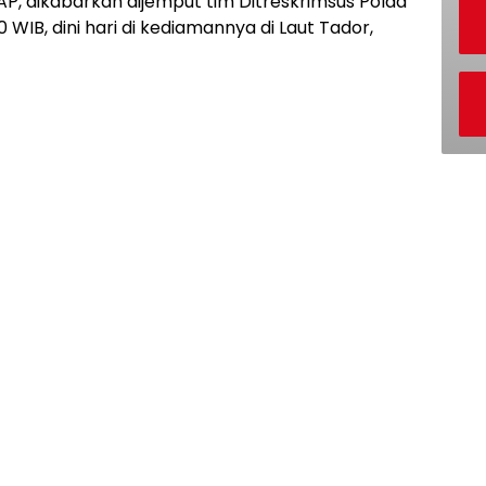
 MAP, dikabarkan dijemput tim Ditreskrimsus Polda
 WIB, dini hari di kediamannya di Laut Tador,