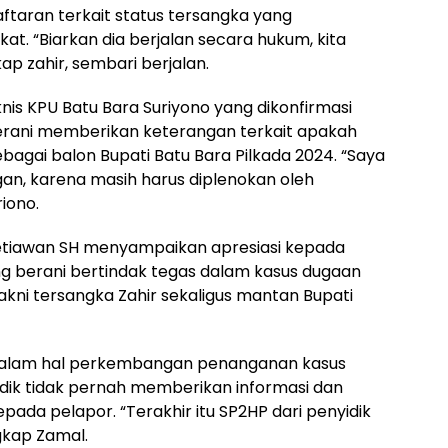
aftaran terkait status tersangka yang
t. “Biarkan dia berjalan secara hukum, kita
ap zahir, sembari berjalan.
knis KPU Batu Bara Suriyono yang dikonfirmasi
berani memberikan keterangan terkait apakah
ebagai balon Bupati Batu Bara Pilkada 2024. “Saya
n, karena masih harus diplenokan oleh
riono.
etiawan SH menyampaikan apresiasi kepada
ng berani bertindak tegas dalam kasus dugaan
akni tersangka Zahir sekaligus mantan Bupati
dalam hal perkembangan penanganan kasus
dik tidak pernah memberikan informasi dan
da pelapor. “Terakhir itu SP2HP dari penyidik
gkap Zamal.