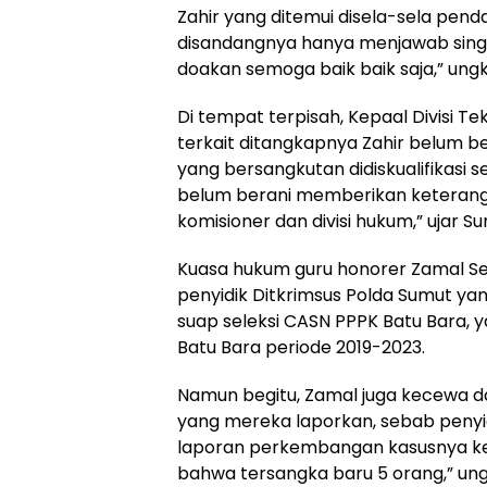
Zahir yang ditemui disela-sela pend
disandangnya hanya menjawab singka
doakan semoga baik baik saja,” ungk
Di tempat terpisah, Kepaal Divisi Te
terkait ditangkapnya Zahir belum 
yang bersangkutan didiskualifikasi s
belum berani memberikan keteranga
komisioner dan divisi hukum,” ujar Su
Kuasa hukum guru honorer Zamal S
penyidik Ditkrimsus Polda Sumut ya
suap seleksi CASN PPPK Batu Bara, y
Batu Bara periode 2019-2023.
Namun begitu, Zamal juga kecewa 
yang mereka laporkan, sebab penyi
laporan perkembangan kasusnya kepa
bahwa tersangka baru 5 orang,” un