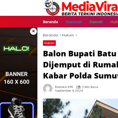
Langsung
ke
konten
Beranda
Nasional
Daerah
Hu
×
Beranda
Hukum
Hukum
Balon Bupati Batu 
Dijemput di Rumah
Kabar Polda Sumu
Redaksi KPK
3 Min Baca
September 4, 2024