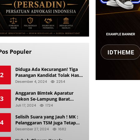
Pos Populer
Diduga Ada Kecurangan! Tiga
2
Pasangan Kandidat Tolak Hasil
Pilkada Kerinci 2024
Desember 4, 2024
2254
Anggaran Bimtek Aparatur
3
Pekon Se-Lampung Barat
Diduga Ladang Korupsi Buat
Juli 17, 2024
1724
Makan Anak Istri
Selisih Suara yang Jauh ! MK :
4
Pelanggaran TSM juga Tetap
Mengacu pada Prinsip Keadilan
Desember 27, 2024
1682
Pemilu