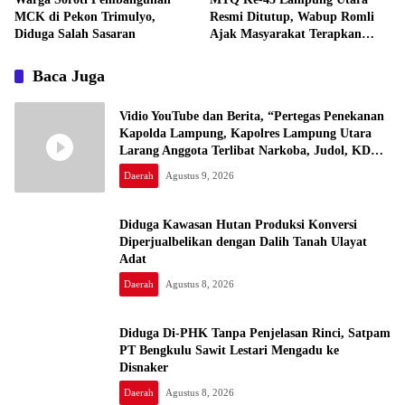
MCK di Pekon Trimulyo,
Resmi Ditutup, Wabup Romli
Diduga Salah Sasaran
Ajak Masyarakat Terapkan
Nilai-Nilai Al-Qur’an
Baca Juga
Vidio YouTube dan Berita, “Pertegas Penekanan
Kapolda Lampung, Kapolres Lampung Utara
Larang Anggota Terlibat Narkoba, Judol, KDRT
dan Perselingkuhan”
Daerah
Agustus 9, 2026
Diduga Kawasan Hutan Produksi Konversi
Diperjualbelikan dengan Dalih Tanah Ulayat
Adat
Daerah
Agustus 8, 2026
Diduga Di-PHK Tanpa Penjelasan Rinci, Satpam
PT Bengkulu Sawit Lestari Mengadu ke
Disnaker
Daerah
Agustus 8, 2026