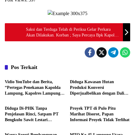
Saksi dan Terduga Telah di Periksa Gelar Perkara
Akan Dilakukan. Korban ; Saya Percaya Bpk Kapolres
Kerinci AKBP Muhamad Mujib SH SIK
Pos Terkait
Daerah
Daerah
Vidio YouTube dan Berita,
Diduga Kawasan Hutan
“Pertegas Penekanan Kapolda
Produksi Konversi
Lampung, Kapolres Lampung
Diperjualbelikan dengan Dalih
Daerah
Daerah
Utara Larang Anggota Terlibat
Tanah Ulayat Adat
Narkoba, Judol, KDRT dan
Diduga Di-PHK Tanpa
Proyek TPT di Pulo Pitu
Perselingkuhan”
Penjelasan Rinci, Satpam PT
Marihat Disorot, Papan
Bengkulu Sawit Lestari
Informasi Proyek Tidak Terlihat
Daerah
Daerah
Mengadu ke Disnaker
Warga Soroti Pembangunan
MTQ Ke-45 Lampung Utara