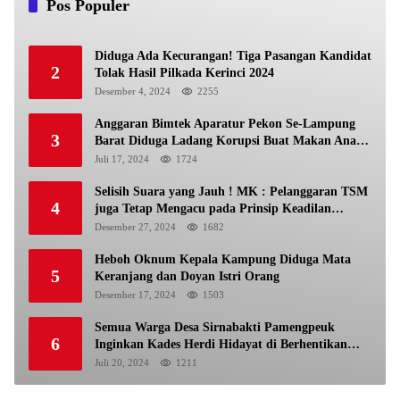
Pos Populer
Diduga Ada Kecurangan! Tiga Pasangan Kandidat
2
Tolak Hasil Pilkada Kerinci 2024
Desember 4, 2024
2255
Anggaran Bimtek Aparatur Pekon Se-Lampung
3
Barat Diduga Ladang Korupsi Buat Makan Anak
Istri
Juli 17, 2024
1724
Selisih Suara yang Jauh ! MK : Pelanggaran TSM
4
juga Tetap Mengacu pada Prinsip Keadilan
Pemilu
Desember 27, 2024
1682
Heboh Oknum Kepala Kampung Diduga Mata
5
Keranjang dan Doyan Istri Orang
Desember 17, 2024
1503
Semua Warga Desa Sirnabakti Pamengpeuk
6
Inginkan Kades Herdi Hidayat di Berhentikan
Dari Jabatan nya
Juli 20, 2024
1211