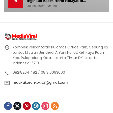
6
Inginkan Kades Herdi Hidayat di
Berhentikan Dari Jabatan nya
Juli 20, 2024
1211
Komplek Perkantoran Pulomas Office Park, Gedung 02
Lantai. 1.1 Jalan Jenderal A Yani No. 02 Kel. Kayu Putih
Kec. Pulogadung Kota. Jakarta Timur DKI Jakarta
Indonesia 15210
082182641482 / 081316093000
redaksikorankpk123@gmail.com