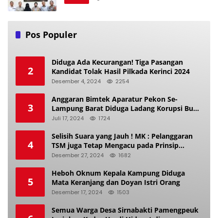
Pos Populer
Diduga Ada Kecurangan! Tiga Pasangan
2
Kandidat Tolak Hasil Pilkada Kerinci 2024
Desember 4, 2024
2254
Anggaran Bimtek Aparatur Pekon Se-
3
Lampung Barat Diduga Ladang Korupsi Buat
Makan Anak Istri
Juli 17, 2024
1724
Selisih Suara yang Jauh ! MK : Pelanggaran
4
TSM juga Tetap Mengacu pada Prinsip
Keadilan Pemilu
Desember 27, 2024
1682
Heboh Oknum Kepala Kampung Diduga
5
Mata Keranjang dan Doyan Istri Orang
Desember 17, 2024
1503
Semua Warga Desa Sirnabakti Pamengpeuk