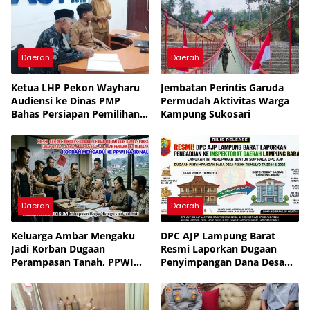
Daerah
Daerah
Ketua LHP Pekon Wayharu
Jembatan Perintis Garuda
Audiensi ke Dinas PMP
Permudah Aktivitas Warga
Bahas Persiapan Pemilihan
Kampung Sukosari
PAW
Daerah
Daerah
Keluarga Ambar Mengaku
DPC AJP Lampung Barat
Jadi Korban Dugaan
Resmi Laporkan Dugaan
Perampasan Tanah, PPWI
Penyimpangan Dana Desa
Minta Kasus Diusut Tuntas
Pekon Trimulyo ke
Inspektorat