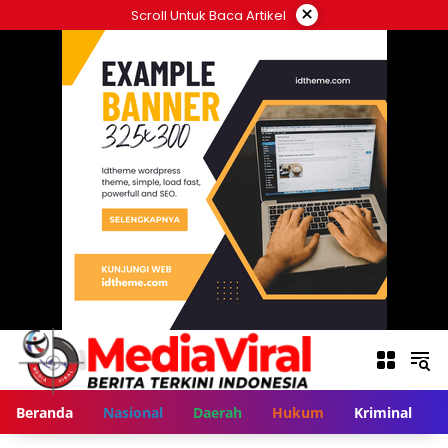
Langsung
×
Scroll Untuk Baca Artikel
ke
konten
Beranda
Nasional
Daerah
Hukum
Kriminal